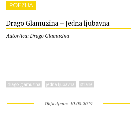
POEZIJA
 AUTORA
Drago Glamuzina – Jedna ljubavna
Autor/ica: Drago Glamuzina
drago glamuzina
jedna ljubavna
strane
Objavljeno: 10.08.2019