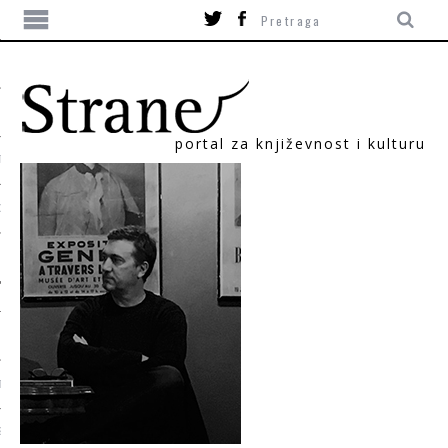
portal za književnost i kulturu
TIKA
ORI
T
SUM