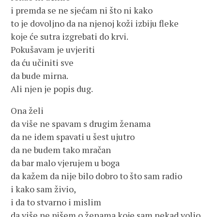
i premda se ne sjećam ni što ni kako
to je dovoljno da na njenoj koži izbiju fleke
koje će sutra izgrebati do krvi.
Pokušavam je uvjeriti
da ću učiniti sve
da bude mirna.
Ali njen je popis dug.
Ona želi
da više ne spavam s drugim ženama
da ne idem spavati u šest ujutro
da ne budem tako mračan
da bar malo vjerujem u boga
da kažem da nije bilo dobro to što sam radio
i kako sam živio,
i da to stvarno i mislim
da više ne pišem o ženama koje sam nekad volio