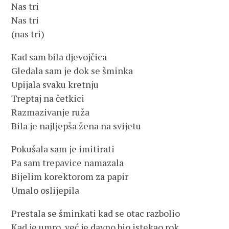
Nas tri
Nas tri
(nas tri)
Kad sam bila djevojčica
Gledala sam je dok se šminka
Upijala svaku kretnju
Treptaj na četkici
Razmazivanje ruža
Bila je najljepša žena na svijetu
Pokušala sam je imitirati
Pa sam trepavice namazala
Bijelim korektorom za papir
Umalo oslijepila
Prestala se šminkati kad se otac razbolio
Kad je umro, već je davno bio istekao rok