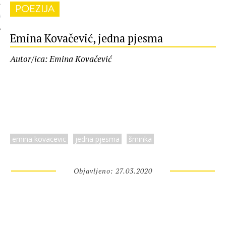
POEZIJA
 AUTORA
Emina Kovačević, jedna pjesma
Autor/ica: Emina Kovačević
emina kovacevic
jedna pjesma
šminka
Objavljeno: 27.03.2020