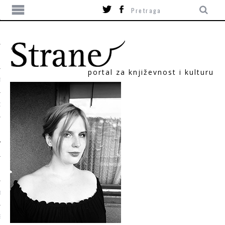
portal za književnost i kulturu
TIKA
ORI
T
SUM