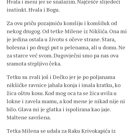
Hvala i meni jer se snalazim. Najčešće slijedeći
instinkt. Hvala i Bogu.
Za ovu priču pozajmiću komšiju i komšiluk od
nekog drugog. Od tetke Milene iz Nikšića. Ona mi
je jedina ostala u životu s očeve strane. Stara,
bolesna i po drugi put u pelenama, ali u domu. Ne
za starce već svom. Dugovječni smo pa nas ova
sramota strpljivo čeka.
Tetku su zvali još i Dečko jer je po poljanama
nikšićke ravnice jahala konja i imala kratku, ko
žica oštru kosu. Kod mog oca ta se žica uvila u
lokne i zavela mamu, a kod mene je nikad nije ni
bilo. Glava mi je glatka i ispolirana kao jaje.
Maltene savršena.
Tetka Milena se udala za Raku Krivokapića iz