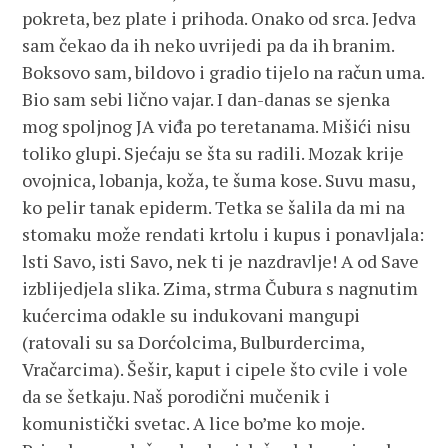
pokreta, bez plate i prihoda. Onako od srca. Jedva
sam čekao da ih neko uvrijedi pa da ih branim.
Boksovo sam, bildovo i gradio tijelo na račun uma.
Bio sam sebi lično vajar. I dan-danas se sjenka
mog spoljnog JA viđa po teretanama. Mišići nisu
toliko glupi. Sjećaju se šta su radili. Mozak krije
ovojnica, lobanja, koža, te šuma kose. Suvu masu,
ko pelir tanak epiderm. Tetka se šalila da mi na
stomaku može rendati krtolu i kupus i ponavljala:
lsti Savo, isti Savo, nek ti je nazdravlje! A od Save
izblijedjela slika. Zima, strma Čubura s nagnutim
kućercima odakle su indukovani mangupi
(ratovali su sa Dorćolcima, Bulburdercima,
Vračarcima). Šešir, kaput i cipele što cvile i vole
da se šetkaju. Naš porodični mučenik i
komunistički svetac. A lice bo’me ko moje.