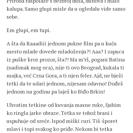
Priroda raspolaže s bezbroj duša, duhova i malo
kalupa. Samo glupi misle da u ogledalu vide samo
sebe.
Em glupi, em tupi.
A šta da Raaadiii jednom pukne film pa u kuću
mesto mlade dovede mladoženju?! Aaa? I zapuca
iz puške kroz prozor, šta?! Ma m’rš, pogani Batina
(nadimak mog oca), nije ti ovo Beograd, kukala ti
majka, već Crna Gora, a ti njen feler. Ajd, ne bježi
tetki da te udari jednom, nijesam odavno! Dođeš
jednom na godinu pa laješ ko Biđo Brkin!
Uhvatim tetkine od kuvanja masne ruke, ljubim
ko ringla jarke obraze. Tetka se tobož brani i
uspuhuje od sreće. lspod miški curi. Tiš-šporet
mlavi i topi svakog ko priđe. Nekom bi tetka