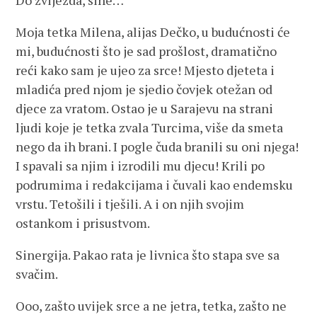
Do zvijezda, sine…
Moja tetka Milena, alijas Dečko, u budućnosti će
mi, budućnosti što je sad prošlost, dramatično
reći kako sam je ujeo za srce! Mjesto djeteta i
mladića pred njom je sjedio čovjek otežan od
djece za vratom. Ostao je u Sarajevu na strani
ljudi koje je tetka zvala Turcima, više da smeta
nego da ih brani. I pogle čuda branili su oni njega!
I spavali sa njim i izrodili mu djecu! Krili po
podrumima i redakcijama i čuvali kao endemsku
vrstu. Tetošili i tješili. A i on njih svojim
ostankom i prisustvom.
Sinergija. Pakao rata je livnica što stapa sve sa
svačim.
Ooo, zašto uvijek srce a ne jetra, tetka, zašto ne