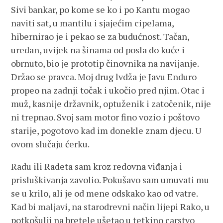
Sivi bankar, po kome se ko i po Kantu mogao
naviti sat, u mantilu i sjajećim cipelama,
hibernirao je i pekao se za budućnost. Tačan,
uredan, uvijek na šinama od posla do kuće i
obrnuto, bio je prototip činovnika na navijanje.
Držao se pravca. Moj drug lvdža je Javu Enduro
propeo na zadnji točak i ukočio pred njim. Otac i
muž, kasnije državnik, optuženik i zatočenik, nije
ni trepnao. Svoj sam motor fino vozio i poštovo
starije, pogotovo kad im donekle znam djecu. U
ovom slučaju ćerku.
Radu ili Radeta sam kroz redovna viđanja i
prisluškivanja zavolio. Pokušavo sam umuvati mu
se u krilo, ali je od mene odskako kao od vatre.
Kad bi maljavi, na starodrevni način lijepi Rako, u
potkošulji na bretele ušetao u tetkino carstvo