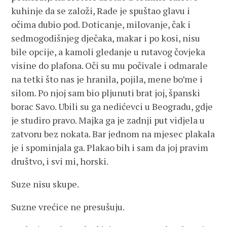
kuhinje da se založi, Rade je spuštao glavu i
očima dubio pod. Doticanje, milovanje, čak i
sedmogodišnjeg dječaka, makar i po kosi, nisu
bile opcije, a kamoli gledanje u rutavog čovjeka
visine do plafona. Oči su mu počivale i odmarale
na tetki što nas je hranila, pojila, mene bo’me i
silom. Po njoj sam bio pljunuti brat joj, španski
borac Savo. Ubili su ga nedićevci u Beogradu, gdje
je studiro pravo. Majka ga je zadnji put vidjela u
zatvoru bez nokata. Bar jednom na mjesec plakala
je i spominjala ga. Plakao bih i sam da joj pravim
društvo, i svi mi, horski.
Suze nisu skupe.
Suzne vrećice ne presušuju.