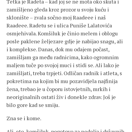
Tetka je Radeta – kad joj se ne mota oko skuta i
zamišljeno gleda kroz prozor u svoju kuću i
sklonište – zvala sočno moj Raadeee i naš
Raadeee. Radetu se i ulica Puniše Lalatovića
osmjehivala. Komšiluk je činio melem i oblogu
posle paklene željezare gdje je nabijao snagu, ali
i komplekse. Danas, dok mu odajem počast,
zamišljam ga među radnicima, kako ogromnim
maljem tuče po svojoj muci i stidi se. Ali lako je
zamišljati, treba trpjeti. Odličan radnik i atleta, s
pokretima na kojim bi mu pozavidjela najfinija
žena, trebao je u čoporu istovjetnih, mrkih i
neoriginalnih ostati živ i donekle zdrav. Još je
bilo gore kad se smiju.
Zna se i kome.
Ali, eto, komšiluk, pogotovo za nedelja i državnih