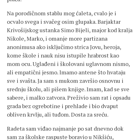
Na porodičnom stablu mog ćaleta, cvalo je i
ocvalo svega i svačeg osim glupaka. Barjaktar
Krivošijskog ustanka Simo Bijeli, major kod kralja
Nikole, Marko, i omanje more partizana
anonimusa ako isključimo strica Jovu, heroja,
kome škole i nauk nisu istupile hrabrost kao
mom ocu. Uglađeni i školovani uglavnom nismo,
ali empatični jesmo. lmamo antene što hvataju
sve i svašta. Ja sam s mukom završio osnovnu i
srednju školu, ali pišem knjige. Imam, kad se sve
sabere, i malko zatvora. Preživio sam rat i opsadu
grada bez ogrebotine i prehlade i bio dvaput
obliven krvlju, ali tuđom. Dosta za sreću.
Radeta sam viđao najmanje po sat dnevno dok
sam za školske raspuste boravio u Nikšiću,