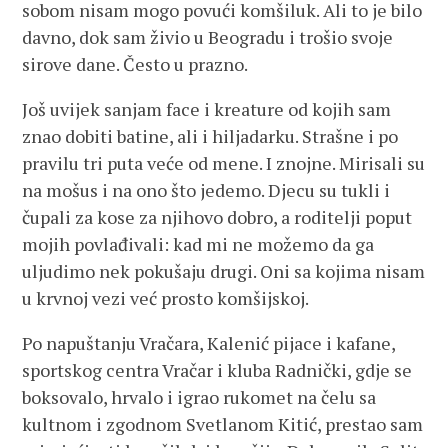
sobom nisam mogo povući komšiluk. Ali to je bilo
davno, dok sam živio u Beogradu i trošio svoje
sirove dane. Često u prazno.
Još uvijek sanjam face i kreature od kojih sam
znao dobiti batine, ali i hiljadarku. Strašne i po
pravilu tri puta veće od mene. I znojne. Mirisali su
na mošus i na ono što jedemo. Djecu su tukli i
čupali za kose za njihovo dobro, a roditelji poput
mojih povlađivali: kad mi ne možemo da ga
uljudimo nek pokušaju drugi. Oni sa kojima nisam
u krvnoj vezi već prosto komšijskoj.
Po napuštanju Vračara, Kalenić pijace i kafane,
sportskog centra Vračar i kluba Radnički, gdje se
boksovalo, hrvalo i igrao rukomet na čelu sa
kultnom i zgodnom Svetlanom Kitić, prestao sam