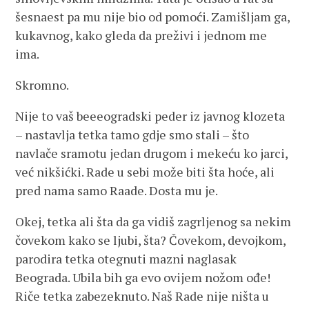
šesnaest pa mu nije bio od pomoći. Zamišljam ga,
kukavnog, kako gleda da preživi i jednom me
ima.
Skromno.
Nije to vaš beeeogradski peder iz javnog klozeta
– nastavlja tetka tamo gdje smo stali – što
navlače sramotu jedan drugom i mekeću ko jarci,
već nikšićki. Rade u sebi može biti šta hoće, ali
pred nama samo Raade. Dosta mu je.
Okej, tetka ali šta da ga vidiš zagrljenog sa nekim
čovekom kako se ljubi, šta? Čovekom, devojkom,
parodira tetka otegnuti mazni naglasak
Beograda. Ubila bih ga evo ovijem nožom ođe!
Riče tetka zabezeknuto. Naš Rade nije ništa u