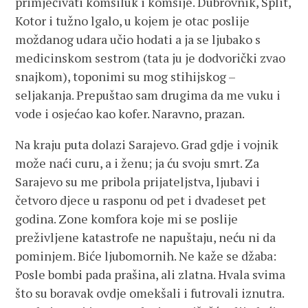
primjećivati komšiluk i komšije. Dubrovnik, Split,
Kotor i tužno lgalo, u kojem je otac poslije
moždanog udara učio hodati a ja se ljubako s
medicinskom sestrom (tata ju je dodvorički zvao
snajkom), toponimi su mog stihijskog –
seljakanja. Prepuštao sam drugima da me vuku i
vode i osjećao kao kofer. Naravno, prazan.
Na kraju puta dolazi Sarajevo. Grad gdje i vojnik
može naći curu, a i ženu; ja ću svoju smrt. Za
Sarajevo su me pribola prijateljstva, ljubavi i
četvoro djece u rasponu od pet i dvadeset pet
godina. Zone komfora koje mi se poslije
preživljene katastrofe ne napuštaju, neću ni da
pominjem. Biće ljubomornih. Ne kaže se džaba:
Posle bombi pada prašina, ali zlatna. Hvala svima
što su boravak ovdje omekšali i futrovali iznutra.