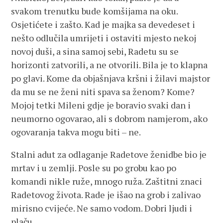
svakom trenutku bude komšijama na oku.
Osjetićete i zašto. Kad je majka sa devedeset i
nešto odlučila umrijeti i ostaviti mjesto nekoj
novoj duši, a sina samoj sebi, Radetu su se
horizonti zatvorili, a ne otvorili. Bila je to klapna
po glavi. Kome da objašnjava kršni i žilavi majstor
da mu se ne ženi niti spava sa ženom? Kome?
Mojoj tetki Mileni gdje je boravio svaki dan i
neumorno ogovarao, ali s dobrom namjerom, ako
ogovaranja takva mogu biti – ne.
Stalni adut za odlaganje Radetove ženidbe bio je
mrtav i u zemlji. Posle su po grobu kao po
komandi nikle ruže, mnogo ruža. Zaštitni znaci
Radetovog života. Rade je išao na grob i zalivao
mirisno cvijeće. Ne samo vodom. Dobri ljudi i
plaču.