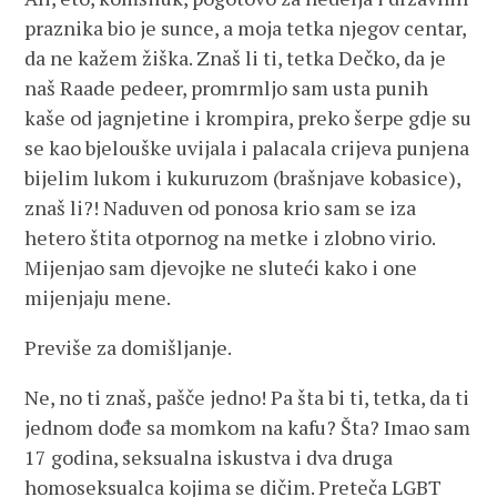
praznika bio je sunce, a moja tetka njegov centar,
da ne kažem žiška. Znaš li ti, tetka Dečko, da je
naš Raade pedeer, promrmljo sam usta punih
kaše od jagnjetine i krompira, preko šerpe gdje su
se kao bjelouške uvijala i palacala crijeva punjena
bijelim lukom i kukuruzom (brašnjave kobasice),
znaš li?! Naduven od ponosa krio sam se iza
hetero štita otpornog na metke i zlobno virio.
Mijenjao sam djevojke ne sluteći kako i one
mijenjaju mene.
Previše za domišljanje.
Ne, no ti znaš, pašče jedno! Pa šta bi ti, tetka, da ti
jednom dođe sa momkom na kafu? Šta? Imao sam
17 godina, seksualna iskustva i dva druga
homoseksualca kojima se dičim. Preteča LGBT