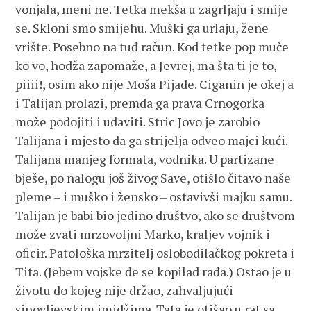
vonjala, meni ne. Tetka mekša u zagrljaju i smije
se. Skloni smo smijehu. Muški ga urlaju, žene
vrište. Posebno na tuđ račun. Kod tetke pop muče
ko vo, hodža zapomaže, a Jevrej, ma šta ti je to,
piiii!, osim ako nije Moša Pijade. Ciganin je okej a
i Talijan prolazi, premda ga prava Crnogorka
može podojiti i udaviti. Stric Jovo je zarobio
Talijana i mjesto da ga strijelja odveo majci kući.
Talijana manjeg formata, vodnika. U partizane
bješe, po nalogu još živog Save, otišlo čitavo naše
pleme – i muško i žensko – ostavivši majku samu.
Talijan je babi bio jedino društvo, ako se društvom
može zvati mrzovoljni Marko, kraljev vojnik i
oficir. Patološka mrzitelj oslobodilačkog pokreta i
Tita. (Jebem vojske đe se kopilad rađa.) Ostao je u
životu do kojeg nije držao, zahvaljujući
sinovljevskim imidžima. Tata je otišao u rat sa