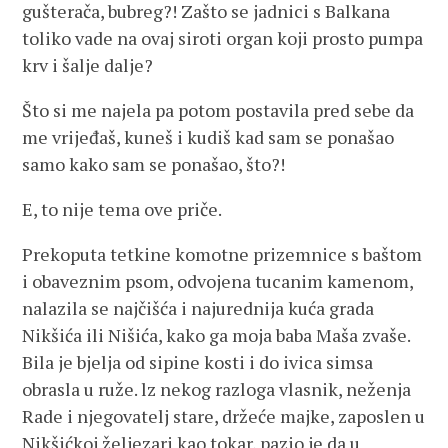
gušterača, bubreg?! Zašto se jadnici s Balkana
toliko vade na ovaj siroti organ koji prosto pumpa
krv i šalje dalje?
Što si me najela pa potom postavila pred sebe da
me vrijeđaš, kuneš i kudiš kad sam se ponašao
samo kako sam se ponašao, što?!
E, to nije tema ove priče.
Prekoputa tetkine komotne prizemnice s baštom
i obaveznim psom, odvojena tucanim kamenom,
nalazila se najčišća i najurednija kuća grada
Nikšića ili Nišića, kako ga moja baba Maša zvaše.
Bila je bjelja od sipine kosti i do ivica simsa
obrasla u ruže. lz nekog razloga vlasnik, neženja
Rade i njegovatelj stare, držeće majke, zaposlen u
Nikšićkoj željezari kao tokar, pazio je da u