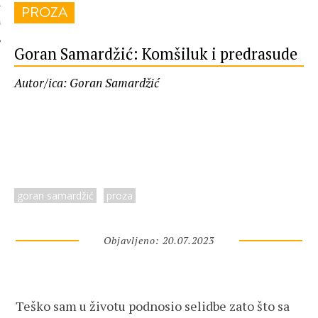
PROZA
 AUTORA
Goran Samardžić: Komšiluk i predrasude
Autor/ica: Goran Samardžić
goran samardžić
proza
Objavljeno: 20.07.2023
Teško sam u životu podnosio selidbe zato što sa