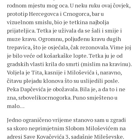
rodnom mjestu mog oca. U neku ruku ovaj čovjek,
prototip Hercegovca i Crnogorca, bar u
vizuelnom smislu, bio je tetkina najbolja
prijateljica. Tetka je uživala da se šali i smije i
muze kravu. Ogromnu, poljuđenu kravu dugih
trepavica, što je osjećala, čak rezonovala. Vime joj
je bilo veće od košarkaške lopte. Tetka ju je od
gradskih vlasti krila do smrti (mislim na kravinu).
Voljela je Tita, kasnije i Miloševića i, naravno,
čitavu plejadu klonova što su uslijedili posle.
Peka Dapčevića je obožavala. Bila je, a da to i ne
zna, srbovelikocrnogorka. Puno smješteno u
malo…
Jedno ograničeno vrijeme stanovo sam u zgradi
sa skoro neprimjetnim Slobom Miloševićem na
adresi Save Kovačevića 3, sadašnje Mileševske.