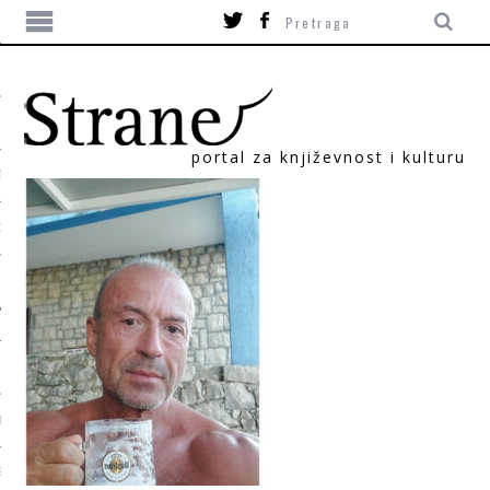
portal za književnost i kulturu
TIKA
ORI
T
SUM