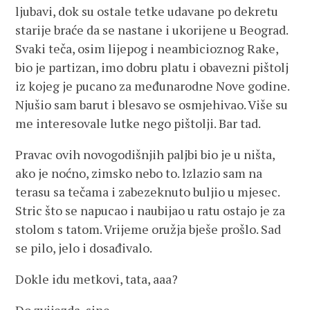
ljubavi, dok su ostale tetke udavane po dekretu
starije braće da se nastane i ukorijene u Beograd.
Svaki teča, osim lijepog i neambicioznog Rake,
bio je partizan, imo dobru platu i obavezni pištolj
iz kojeg je pucano za međunarodne Nove godine.
Njušio sam barut i blesavo se osmjehivao. Više su
me interesovale lutke nego pištolji. Bar tad.
Pravac ovih novogodišnjih paljbi bio je u ništa,
ako je noćno, zimsko nebo to. lzlazio sam na
terasu sa tečama i zabezeknuto buljio u mjesec.
Stric što se napucao i naubijao u ratu ostajo je za
stolom s tatom. Vrijeme oružja bješe prošlo. Sad
se pilo, jelo i dosađivalo.
Dokle idu metkovi, tata, aaa?