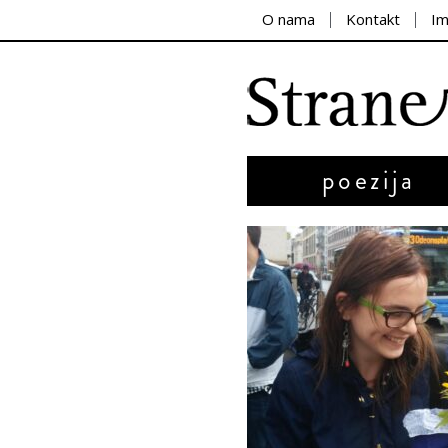
O nama
Kontakt
I
poezija