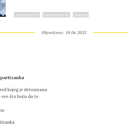
dvije pjesme
hana nocurak
poezija
Objavljeno: 18.06.2022
 partizanka
ed kojeg je detonirana
 sve što hoću da te
ho
rtizanka