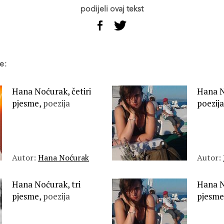
podijeli ovaj tekst
e:
Hana Noćurak, četiri
Hana N
pjesme,
poezija
poezij
Autor:
Hana Noćurak
Autor:
Hana Noćurak, tri
Hana N
pjesme,
poezija
pjesme