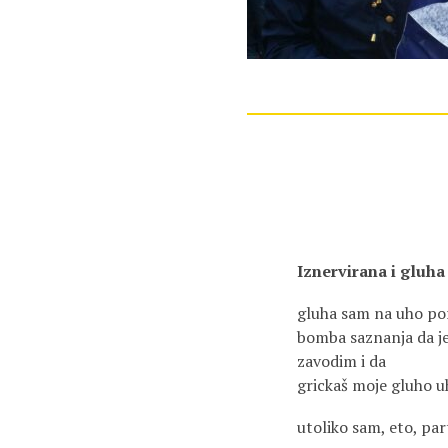
Iznervirana i gluha
gluha sam na uho por
bomba saznanja da je
zavodim i da
grickaš moje gluho u
utoliko sam, eto, pa