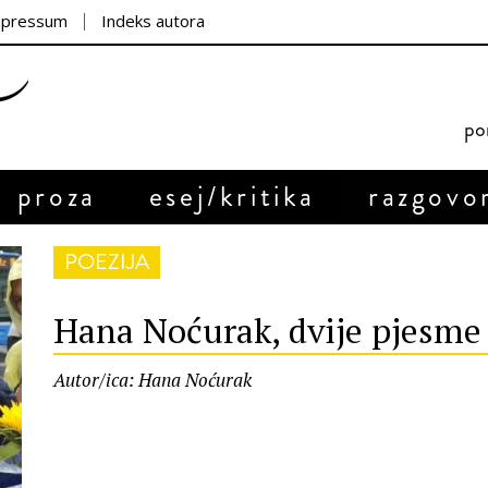
mpressum
Indeks autora
por
proza
esej/kritika
razgovo
POEZIJA
Hana Noćurak, dvije pjesme
Autor/ica: Hana Noćurak