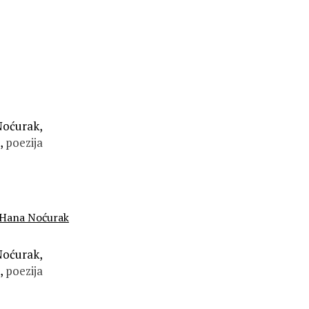
oćurak,
a,
poezija
Hana Noćurak
oćurak,
,
poezija