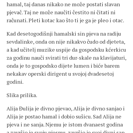
hamal, taj danas nikako ne može postati slavan
pjevač. Taj ne može naučiti čestito ni čitati ni
računati. Pleti kotac kao što ti je ga je pleo i otac.
Kad desetogodišnji hamalski sin pjeva na radiju
sevdalinke, onda on nije nikakvo čudo od djeteta,
a kad učitelj muzike uspije da gospodsku kćerkicu
za godinu nauči svirati tri dur-skale na klavijaturi,
onda je to gospodsko dijete lumen i biće barem
nekakav operski dirigent u svojoj dvadesetoj
godini.
Slika prilika.
Alija Đulija je divno pjevao, Alija je divno sanjao i
Alija je postao hamal i dobio sušicu. Sad Alija ne
pjeva i ne sanja. Njemu je istom dvanaest godina
a završio je svoju pjesmu, završio je svoj divni san.