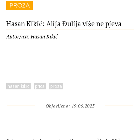
PROZA
 AUTORA
Hasan Kikić: Alija Đulija više ne pjeva
Autor/ica: Hasan Kikić
hasan kikic
prica
proza
Objavljeno: 19.06.2023