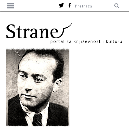
portal za književnost i kulturu
TIKA
ORI
T
SUM