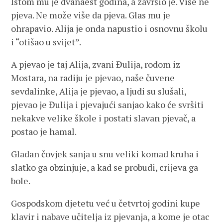
Istom mu je dvanaest godina, a završio je. Više ne
pjeva. Ne može više da pjeva. Glas mu je
ohrapavio. Alija je onda napustio i osnovnu školu
i “otišao u svijet”.
A pjevao je taj Alija, zvani Đulija, rodom iz
Mostara, na radiju je pjevao, naše čuvene
sevdalinke, Alija je pjevao, a ljudi su slušali,
pjevao je Đulija i pjevajući sanjao kako će svršiti
nekakve velike škole i postati slavan pjevač, a
postao je hamal.
Gladan čovjek sanja u snu veliki komad kruha i
slatko ga obzinjuje, a kad se probudi, crijeva ga
bole.
Gospodskom djetetu već u četvrtoj godini kupe
klavir i nabave učitelja iz pjevanja, a kome je otac