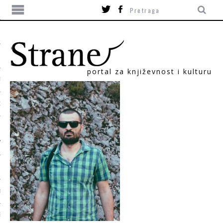
portal za književnost i kulturu
TIKA
ORI
T
SUM