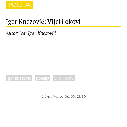
POEZIJA
 AUTORA
Igor Knezović: Vijci i okovi
Autor/ica: Igor Knezović
igor knezovic
poezija
vijci i okovi
Objavljeno: 06.09.2016