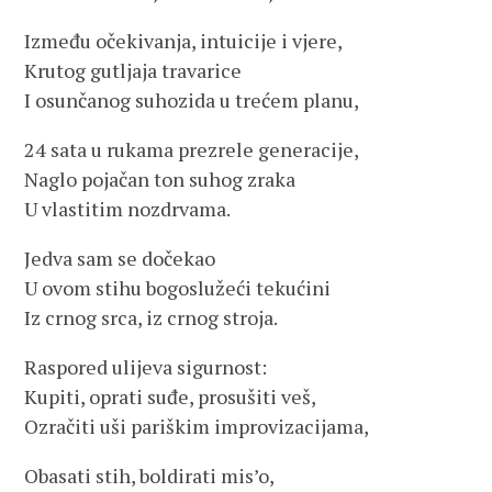
Između očekivanja, intuicije i vjere,
Krutog gutljaja travarice
I osunčanog suhozida u trećem planu,
24 sata u rukama prezrele generacije,
Naglo pojačan ton suhog zraka
U vlastitim nozdrvama.
Jedva sam se dočekao
U ovom stihu bogoslužeći tekućini
Iz crnog srca, iz crnog stroja.
Raspored ulijeva sigurnost:
Kupiti, oprati suđe, prosušiti veš,
Ozračiti uši pariškim improvizacijama,
Obasati stih, boldirati mis’o,