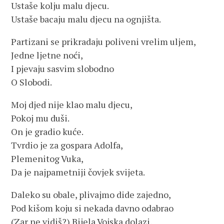
Ustaše kolju malu djecu.
Ustaše bacaju malu djecu na ognjišta.
Partizani se prikradaju poliveni vrelim uljem,
Jedne ljetne noći,
I pjevaju sasvim slobodno
O Slobodi.
Moj djed nije klao malu djecu,
Pokoj mu duši.
On je gradio kuće.
Tvrdio je za gospara Adolfa,
Plemenitog Vuka,
Da je najpametniji čovjek svijeta.
Daleko su obale, plivajmo dide zajedno,
Pod kišom koju si nekada davno odabrao
(Zar ne vidiš?) Bijela Vojska dolazi.