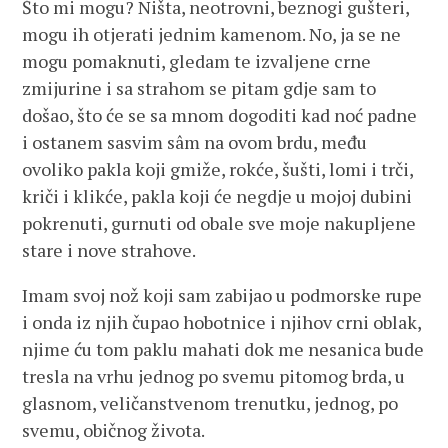
Što mi mogu? Ništa, neotrovni, beznogi gušteri,
mogu ih otjerati jednim kamenom. No, ja se ne
mogu pomaknuti, gledam te izvaljene crne
zmijurine i sa strahom se pitam gdje sam to
došao, što će se sa mnom dogoditi kad noć padne
i ostanem sasvim sâm na ovom brdu, među
ovoliko pakla koji gmiže, rokće, šušti, lomi i trči,
kriči i klikće, pakla koji će negdje u mojoj dubini
pokrenuti, gurnuti od obale sve moje nakupljene
stare i nove strahove.
Imam svoj nož koji sam zabijao u podmorske rupe
i onda iz njih čupao hobotnice i njihov crni oblak,
njime ću tom paklu mahati dok me nesanica bude
tresla na vrhu jednog po svemu pitomog brda, u
glasnom, veličanstvenom trenutku, jednog, po
svemu, običnog života.