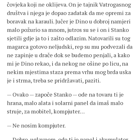
čovjeka koji ne oklijeva. On je tajnik Vatrogasnog
društva i njega je dopao zadatak da me opremi za
boravak na karauli. Jučer je Dino u dobroj namjeri
malo požurio sa mnom, jutros su se i on i Stanko
sjetili gdje ja to i zašto odlazim. Natovarili su tog
magarca gotovo neljudski, rep su mu podvezali da
ne zapinje u drače dok se budemo penjali, a kako
mi je Dino rekao, i da nekog ne ošine po licu, na
nekim mjestima staza prema vrhu mog brda uska
je i strma, treba se pridržavati, paziti.
— Ovako — započe Stanko — ode na tovaru ti je
hrana, malo alata i solarni panel da imaš malo
struje, za mobitel, kompjuter…
— Ne nosim kompjuter.
— Dobro, uglavnom, ode ti je panel i akumulator,