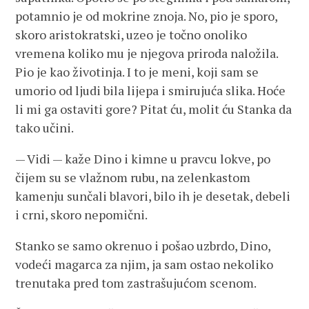
potamnio je od mokrine znoja. No, pio je sporo,
skoro aristokratski, uzeo je točno onoliko
vremena koliko mu je njegova priroda naložila.
Pio je kao životinja. I to je meni, koji sam se
umorio od ljudi bila lijepa i smirujuća slika. Hoće
li mi ga ostaviti gore? Pitat ću, molit ću Stanka da
tako učini.
— Vidi — kaže Dino i kimne u pravcu lokve, po
čijem su se vlažnom rubu, na zelenkastom
kamenju sunčali blavori, bilo ih je desetak, debeli
i crni, skoro nepomični.
Stanko se samo okrenuo i pošao uzbrdo, Dino,
vodeći magarca za njim, ja sam ostao nekoliko
trenutaka pred tom zastrašujućom scenom.