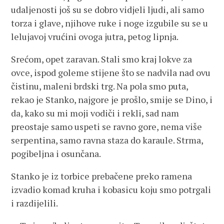
udaljenosti još su se dobro vidjeli ljudi, ali samo
torza i glave, njihove ruke i noge izgubile su se u
lelujavoj vrućini ovoga jutra, petog lipnja.
Srećom, opet zaravan. Stali smo kraj lokve za
ovce, ispod goleme stijene što se nadvila nad ovu
čistinu, maleni brdski trg. Na pola smo puta,
rekao je Stanko, najgore je prošlo, smije se Dino, i
da, kako su mi moji vodiči i rekli, sad nam
preostaje samo uspeti se ravno gore, nema više
serpentina, samo ravna staza do karaule. Strma,
pogibeljna i osunčana.
Stanko je iz torbice prebačene preko ramena
izvadio komad kruha i kobasicu koju smo potrgali
i razdijelili.