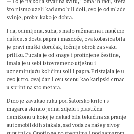
— To je najbolja stvar na svitu, Toma ih radi, šteta
što nismo uzeli kad smo bili doli, ovo je od mlade
svinje, probaj kako je dobra.
I da, odimljena, suha, s malo ružmarina i majčine
dušice, s dosta papra i masnoće, ova kobasica bila
je pravi muški doručak, točnije obrok za svaku
priliku. Pucala je od snage i profinjene žestine,
imala je u sebi istovremeno utješnu i
uznemirujuću količinu soli i papra. Pristajala je u
ovo jutro, ovaj dan i ovu scenu kao karipski crnac
u sprint na sto metara.
Dino je zavukao ruku pod šatorsko krilo i s
magarca skinuo jednu zdjelu i plastičnu
demižonu u kojoj je nekad bila tekućina za pranje
automobilskih stakala, sad voda za našeg sivog
suputnika. Opotio se po stegnima i pod samarom,