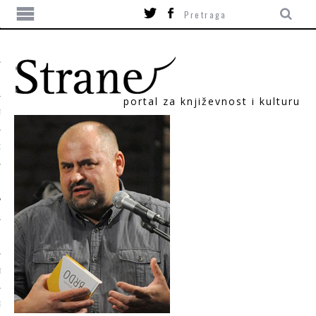
portal za književnost i kulturu
TIKA
ORI
T
SUM