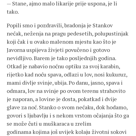
— Stane, ajmo malo likarije prije uspona, je li
tako.
Popili smo i pozdravili, bradonja je Stankov
nećak, neženja na pragu pedesetih, polupustinjak
koji čak i u ovako malenom mjestu kao što je
Javorna uspijeva živjeti povučeno i gotovo
nevidljivo. Barem je tako posljednjih godina.
Otkad je nabavio noćnu optiku za svoj karabin,
rijetko kad noću spava, odlazi u lov, nosi kukuruz,
mami divlje svinje, ubija. Po danu, jasno, spava i
odmara, lov na svinje po ovom terenu strahovito
je naporan, a lovine je dosta, pokatkad i dvije
glave za noć. Stanko o svom nećaku, dok hodamo,
govori s ljubavlju i s nekom vrstom očajanja što ga
se može čuti u muškaraca u zrelim
godinama kojima još uvijek kolaju životni sokovi