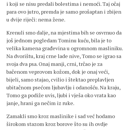
i koji se nisu predali bolestima i nemoći. Taj očaj
para ovo jutro, premda je samo prošaptan i zbijen
u dvije riječi: nema žene.
Krenuli smo dalje, na mjestima bih se osvrnuo da
još jednom pogledam Tominu kuću, bila je to
velika kamena građevina u ogromnom masliniku.
Na dvorištu, kraj crne lade nive, Tomo se igrao sa
svoja dva psa. Onaj manji, crni, trčao je za
bačenom veprovom kožom, dok je onaj veći,
bijeli, samo stajao, cvilio i štektao preplavljen
ubitačnom psećom ljubavlju i odanošću. Na kraju,
Tomo ga podiže uvis, ljubi i vješa oko vrata kao
janje, hrani ga nečim iz ruke.
Zamakli smo kroz maslinike i sad već hodamo
širokom stazom kroz borove što su ih ovdje