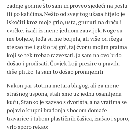
zadnje godine što sam ih proveo sjedeći na poslu
ili po kafićima. Nešto od sveg tog užasa htjelo je
iskočiti kroz moje grlo, usta, grunuti na draču i
cvrčke, izaći iz mene jednom zauvijek. Noge su
me boljele, leđa su me boljela, ali više od ičega
stezao me i gušio taj grč, taj čvor u mojim prsima
koji se tek trebao razvezati. Ja sam na ovo brdo
došao i prodisati. Čovjek koji prezire u pravilu
diše plitko. Ja sam to došao promijeniti.
Nakon par stotina metara blagog, ali za mene
strašnog uspona, stali smo uz jednu osamljenu
kuću, Stanko je zazvao s dvorišta, a na vratima se
pojavio krupni bradonja s bocom domaće
travarice i tubom plastičnih čašica, izašao i sporo,
vrlo sporo rekao: