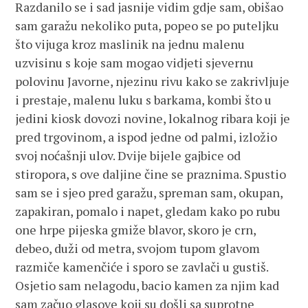
Razdanilo se i sad jasnije vidim gdje sam, obišao
sam garažu nekoliko puta, popeo se po puteljku
što vijuga kroz maslinik na jednu malenu
uzvisinu s koje sam mogao vidjeti sjevernu
polovinu Javorne, njezinu rivu kako se zakrivljuje
i prestaje, malenu luku s barkama, kombi što u
jedini kiosk dovozi novine, lokalnog ribara koji je
pred trgovinom, a ispod jedne od palmi, izložio
svoj noćašnji ulov. Dvije bijele gajbice od
stiropora, s ove daljine čine se praznima. Spustio
sam se i sjeo pred garažu, spreman sam, okupan,
zapakiran, pomalo i napet, gledam kako po rubu
one hrpe pijeska gmiže blavor, skoro je crn,
debeo, duži od metra, svojom tupom glavom
razmiče kamenčiće i sporo se zavlači u gustiš.
Osjetio sam nelagodu, bacio kamen za njim kad
sam začuo glasove koji su došli sa suprotne