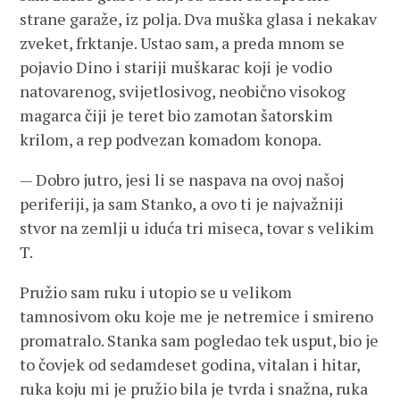
strane garaže, iz polja. Dva muška glasa i nekakav
zveket, frktanje. Ustao sam, a preda mnom se
pojavio Dino i stariji muškarac koji je vodio
natovarenog, svijetlosivog, neobično visokog
magarca čiji je teret bio zamotan šatorskim
krilom, a rep podvezan komadom konopa.
— Dobro jutro, jesi li se naspava na ovoj našoj
periferiji, ja sam Stanko, a ovo ti je najvažniji
stvor na zemlji u iduća tri miseca, tovar s velikim
T.
Pružio sam ruku i utopio se u velikom
tamnosivom oku koje me je netremice i smireno
promatralo. Stanka sam pogledao tek usput, bio je
to čovjek od sedamdeset godina, vitalan i hitar,
ruka koju mi je pružio bila je tvrda i snažna, ruka