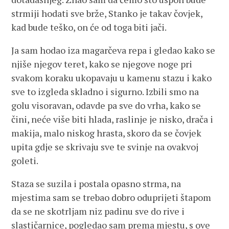
strmiji hodati sve brže, Stanko je takav čovjek,
kad bude teško, on će od toga biti jači.
Ja sam hodao iza magarčeva repa i gledao kako se
njiše njegov teret, kako se njegove noge pri
svakom koraku ukopavaju u kamenu stazu i kako
sve to izgleda skladno i sigurno. Izbili smo na
golu visoravan, odavde pa sve do vrha, kako se
čini, neće više biti hlada, raslinje je nisko, drača i
makija, malo niskog hrasta, skoro da se čovjek
upita gdje se skrivaju sve te svinje na ovakvoj
goleti.
Staza se suzila i postala opasno strma, na
mjestima sam se trebao dobro oduprijeti štapom
da se ne skotrljam niz padinu sve do rive i
slastičarnice, pogledao sam prema mjestu, s ove