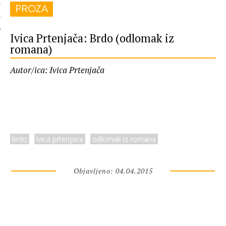
PROZA
 AUTORA
Ivica Prtenjača: Brdo (odlomak iz
romana)
Autor/ica: Ivica Prtenjača
brdo
ivica prtenjaca
odlomak iz romana
Objavljeno: 04.04.2015