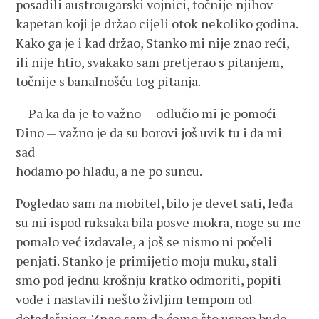
posadili austrougarski vojnici, točnije njihov
kapetan koji je držao cijeli otok nekoliko godina.
Kako ga je i kad držao, Stanko mi nije znao reći,
ili nije htio, svakako sam pretjerao s pitanjem,
točnije s banalnošću tog pitanja.
— Pa ka da je to važno — odlučio mi je pomoći
Dino — važno je da su borovi još uvik tu i da mi
sad
hodamo po hladu, a ne po suncu.
Pogledao sam na mobitel, bilo je devet sati, leđa
su mi ispod ruksaka bila posve mokra, noge su me
pomalo već izdavale, a još se nismo ni počeli
penjati. Stanko je primijetio moju muku, stali
smo pod jednu krošnju kratko odmoriti, popiti
vode i nastavili nešto življim tempom od
dotadašnjeg. Znao sam da ćemo što uspon bude