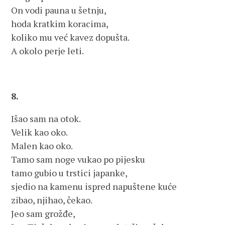
On vodi pauna u šetnju,
hoda kratkim koracima,
koliko mu već kavez dopušta.
A okolo perje leti.
8.
Išao sam na otok.
Velik kao oko.
Malen kao oko.
Tamo sam noge vukao po pijesku
tamo gubio u trstici japanke,
sjedio na kamenu ispred napuštene kuće
zibao, njihao, čekao.
Jeo sam grožđe,