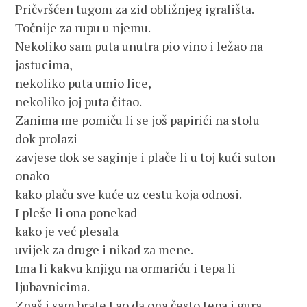
Pričvršćen tugom za zid obližnjeg igrališta.
Točnije za rupu u njemu.
Nekoliko sam puta unutra pio vino i ležao na
jastucima,
nekoliko puta umio lice,
nekoliko joj puta čitao.
Zanima me pomiču li se još papirići na stolu
dok prolazi
zavjese dok se saginje i plače li u toj kući suton
onako
kako plaču sve kuće uz cestu koja odnosi.
I pleše li ona ponekad
kako je već plesala
uvijek za druge i nikad za mene.
Ima li kakvu knjigu na ormariću i tepa li
ljubavnicima.
Znaš i sam brate Lao da ona često tepa i gura