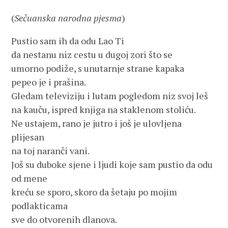
(
Sečuanska narodna pjesma
)
Pustio sam ih da odu Lao Ti
da nestanu niz cestu u dugoj zori što se
umorno podiže, s unutarnje strane kapaka
pepeo je i prašina.
Gledam televiziju i lutam pogledom niz svoj leš
na kauču, ispred knjiga na staklenom stoliću.
Ne ustajem, rano je jutro i još je ulovljena
plijesan
na toj naranči vani.
Još su duboke sjene i ljudi koje sam pustio da odu
od mene
kreću se sporo, skoro da šetaju po mojim
podlakticama
sve do otvorenih dlanova.