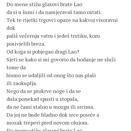
Do mene stižu glasovi brate Lao
da si u šumi i da namjeravaš tamo ostati.
Tek te rijetki trgovci opaze na kakvoj visoravni
dok
pališ večernju vatru i jedeš trstiku, koru
posivjelih breza.
Od koga si pobjegao dragi Lao?
Sjeti se kako si mi govorio da hodanje ne služi
tome da
bismo se udaljili od onog što nas plaši
ili zaokuplja.
Nego da se prokrve noge i da se
duša ponekad spusti u stopala,
da ne čami stalno u mozgu ili srcima.
Da joj ne bude hladno dok srce posrće a
mozak treperi pred novom olujom.
Do mene stižu glasovi brate Lao