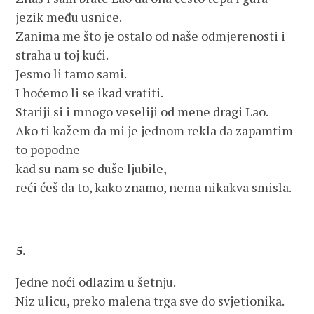
jezik među usnice.
Zanima me što je ostalo od naše odmjerenosti i
straha u toj kući.
Jesmo li tamo sami.
I hoćemo li se ikad vratiti.
Stariji si i mnogo veseliji od mene dragi Lao.
Ako ti kažem da mi je jednom rekla da zapamtim
to popodne
kad su nam se duše ljubile,
reći ćeš da to, kako znamo, nema nikakva smisla.
5.
Jedne noći odlazim u šetnju.
Niz ulicu, preko malena trga sve do svjetionika.