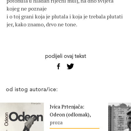
potonula u hladan riječni mulj, na dno svijeta
kojeg ne poznaje
i o toj grani koja je plutala i koja je trebala plutati
jer, kako znamo, drvo ne tone.
podijeli ovaj tekst
od istog autora/ice:
Ivica Prtenjača:
Odeon (odlomak),
proza