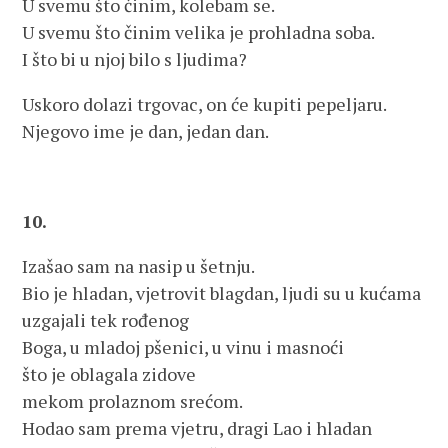
U svemu što činim, kolebam se.
U svemu što činim velika je prohladna soba.
I što bi u njoj bilo s ljudima?
Uskoro dolazi trgovac, on će kupiti pepeljaru.
Njegovo ime je dan, jedan dan.
10.
Izašao sam na nasip u šetnju.
Bio je hladan, vjetrovit blagdan, ljudi su u kućama
uzgajali tek rođenog
Boga, u mladoj pšenici, u vinu i masnoći
što je oblagala zidove
mekom prolaznom srećom.
Hodao sam prema vjetru, dragi Lao i hladan