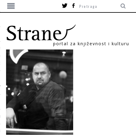
portal za književnost i kulturu
TIKA
ORI
T
SUM