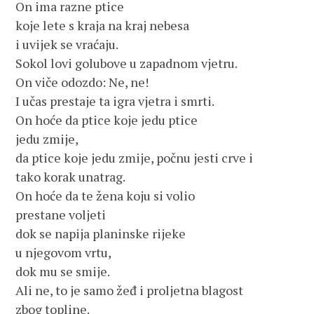
On ima razne ptice
koje lete s kraja na kraj nebesa
i uvijek se vraćaju.
Sokol lovi golubove u zapadnom vjetru.
On viče odozdo: Ne, ne!
I učas prestaje ta igra vjetra i smrti.
On hoće da ptice koje jedu ptice
jedu zmije,
da ptice koje jedu zmije, počnu jesti crve i
tako korak unatrag.
On hoće da te žena koju si volio
prestane voljeti
dok se napija planinske rijeke
u njegovom vrtu,
dok mu se smije.
Ali ne, to je samo žeđ i proljetna blagost
zbog topline.