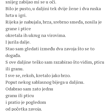
snijeg zabijao mi se u oči.
Bilo je pusto, u daljini tek dvije žene i dva ruska
hrta u igri.
Rijeka je nabujala, brza, srebrno smeđa, nosila je
grane i ptice
okretala ih ukrug na virovima.
I jurila dalje.
Stao sam gledati između dva zavoja što se to
događa.
S ove daljine teško sam razabirao što vidim, pticu
ili granu.
I sve se, rekoh, kretalo jako brzo.
Poput nekog sablasnog bijega u daljinu.
Odabrao sam zato jednu
granu ili pticu
i pratio je pogledom
od početka zavoja.