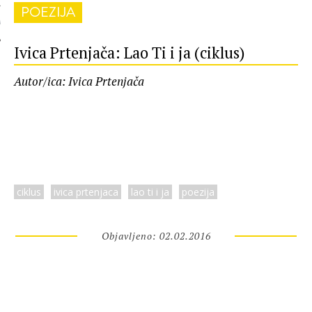
POEZIJA
 AUTORA
Ivica Prtenjača: Lao Ti i ja (ciklus)
Autor/ica: Ivica Prtenjača
ciklus
ivica prtenjaca
lao ti i ja
poezija
Objavljeno: 02.02.2016