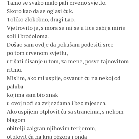
Tamo se svako malo pali crveno svjetlo.
Skoro kao da se oglasi ćuk.
Toliko zlokobno, dragi Lao.
Vjetrovito je, s mora se mi se u lice zabija miris
soli i brodoloma.
Došao sam ovdje da pokušam podesiti srce
po tom crvenom svjetlu,
utišati disanje u tom, za mene, posve tajnovitom
ritmu.
Mislim, ako mi uspije, osvanut ću na nekoj od
paluba
kojima sam bio znak
u ovoj noći sa zvijezdama i bez mjeseca.
Ako uspijem otplovit ću sa strancima, s nekom
blagom
obitelji zaigran njihovim terijerom,
otplovit ću na kraj obzora i onda