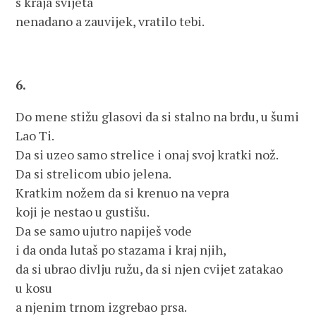
s kraja svijeta
nenadano a zauvijek, vratilo tebi.
6.
Do mene stižu glasovi da si stalno na brdu, u šumi
Lao Ti.
Da si uzeo samo strelice i onaj svoj kratki nož.
Da si strelicom ubio jelena.
Kratkim nožem da si krenuo na vepra
koji je nestao u gustišu.
Da se samo ujutro napiješ vode
i da onda lutaš po stazama i kraj njih,
da si ubrao divlju ružu, da si njen cvijet zatakao
u kosu
a njenim trnom izgrebao prsa.