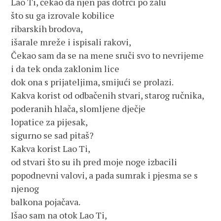
Lao Ti, čekao da njen pas dotrči po žalu
što su ga izrovale kobilice
ribarskih brodova,
išarale mreže i ispisali rakovi,
Čekao sam da se na mene sruči svo to nevrijeme
i da tek onda zaklonim lice
dok ona s prijateljima, smijući se prolazi.
Kakva korist od odbačenih stvari, starog ručnika,
poderanih hlača, slomljene dječje
lopatice za pijesak,
sigurno se sad pitaš?
Kakva korist Lao Ti,
od stvari što su ih pred moje noge izbacili
popodnevni valovi, a pada sumrak i pjesma se s
njenog
balkona pojačava.
Išao sam na otok Lao Ti,