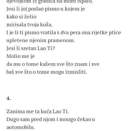
djevojkom iz gradića na moru ispalo.
Jesi li joj poslao pismo u kojem je
kako si želio
mirisala tvoja koža.
I je li ti pismo vratila s dva pera ona rijetke ptice
upletene njenim pramenom.
Jesi li sretan Lao Ti?
Molio me je
da mu o tome kažem sve što znam i sve
baš sve što o tome mogu izmisliti.
4.
Zanima me ta kuća Lao Ti.
Dugo sam pred njom i mnogo čekao u
automobilu.