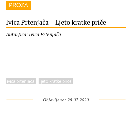
PROZA
 AUTORA
Ivica Prtenjača – Ljeto kratke priče
Autor/ica: Ivica Prtenjača
ivica prtenjaca
ljeto kratke price
Objavljeno: 28.07.2020