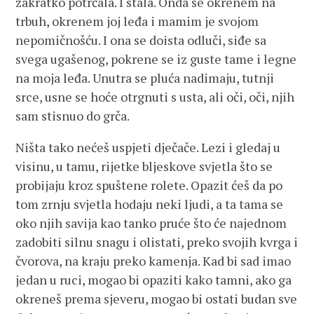
zakratko potrčala. I stala. Onda se okrenem na
trbuh, okrenem joj leđa i mamim je svojom
nepomičnošću. I ona se doista odluči, siđe sa
svega ugašenog, pokrene se iz guste tame i legne
na moja leđa. Unutra se pluća nadimaju, tutnji
srce, usne se hoće otrgnuti s usta, ali oči, oči, njih
sam stisnuo do grča.
Ništa tako nećeš uspjeti dječače. Lezi i gledaj u
visinu, u tamu, rijetke bljeskove svjetla što se
probijaju kroz spuštene rolete. Opazit ćeš da po
tom zrnju svjetla hodaju neki ljudi, a ta tama se
oko njih savija kao tanko pruće što će najednom
zadobiti silnu snagu i olistati, preko svojih kvrga i
čvorova, na kraju preko kamenja. Kad bi sad imao
jedan u ruci, mogao bi opaziti kako tamni, ako ga
okreneš prema sjeveru, mogao bi ostati budan sve