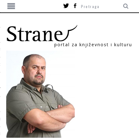
portal za književnost i kulturu
TIKA
ORI
T
SUM