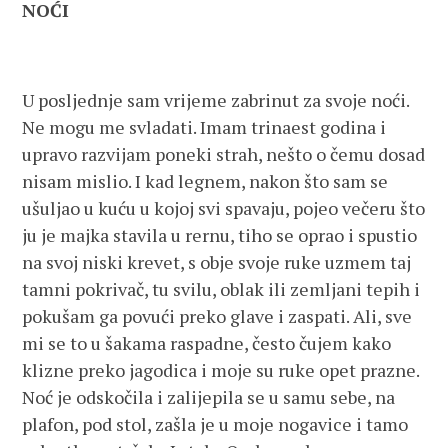
NOĆI
U posljednje sam vrijeme zabrinut za svoje noći.
Ne mogu me svladati. Imam trinaest godina i
upravo razvijam poneki strah, nešto o čemu dosad
nisam mislio. I kad legnem, nakon što sam se
ušuljao u kuću u kojoj svi spavaju, pojeo večeru što
ju je majka stavila u rernu, tiho se oprao i spustio
na svoj niski krevet, s obje svoje ruke uzmem taj
tamni pokrivač, tu svilu, oblak ili zemljani tepih i
pokušam ga povući preko glave i zaspati. Ali, sve
mi se to u šakama raspadne, često čujem kako
klizne preko jagodica i moje su ruke opet prazne.
Noć je odskočila i zalijepila se u samu sebe, na
plafon, pod stol, zašla je u moje nogavice i tamo