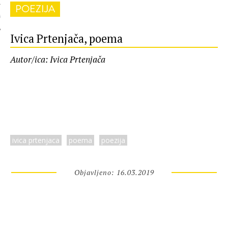
POEZIJA
 AUTORA
Ivica Prtenjača, poema
Autor/ica: Ivica Prtenjača
ivica prtenjaca
poema
poezija
Objavljeno: 16.03.2019