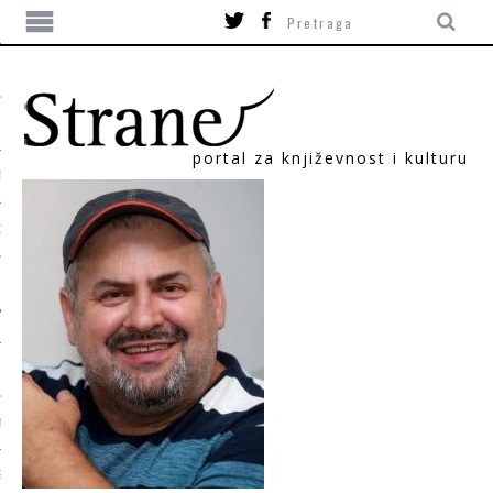
portal za književnost i kulturu
TIKA
ORI
T
SUM