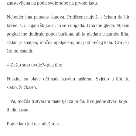
zaustavljena na podu svoje sobe na prvom katu.
Neboder ima petnaest katova. Pritišćem najviši i čekam da lift
krene. Uz lagani škljocaj, to se i događa. Ona me gleda. Njezin
pogled me dodiruje poput baršuna, ali ja gledam u gumbe lifta.
Jedan je spaljen, možda upaljačem, onaj od trećeg kata. Crn je i
širi od ostalih.
– Zašto smo ovdje?- pita tiho.
Njezine su plave oči sada sasvim raširene. Svjetlo u liftu je
slabo, žućkasto.
– Pa, možda ti stvaram materijal za priču. Evo jedne stvari koja
ti nije jasna.
Pogledam je i nasmiješim se.