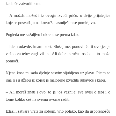
kada će zatvoriti temu.
– A možda možeš i iz ovoga izvući priču, o dvije prijateljice
koje se posvađaju na krovu?- nasmiješim se pomirljivo.
Pogleda me sažaljivo i okrene se prema izlazu.
– Idem odavde, imam balet. Slušaj me, ponovit ću ti ovo jer je
važno za tebe: zaglavila si. Ali dobra stručna osoba… to može
pomoći.
Njena kosa mi sada djeluje sasvim sljubljeno uz glavu. Pitam se
ima li i u džepu iz kojeg je maloprije izvadila rukavice i kapu.
– Ali moraš znati i ovo, to je još važnije: sve ovisi o tebi i o
tome koliko ćeš na svemu ovome raditi.
Izlazi i zatvara vrata za sobom, vrlo polako, kao da usporenošću