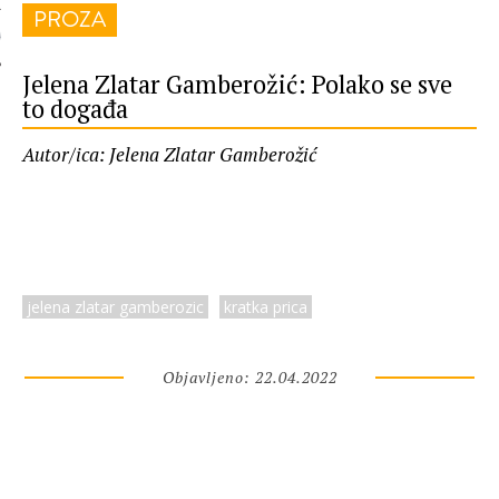
PROZA
 AUTORA
Jelena Zlatar Gamberožić: Polako se sve
to događa
Autor/ica: Jelena Zlatar Gamberožić
jelena zlatar gamberozic
kratka prica
Objavljeno: 22.04.2022