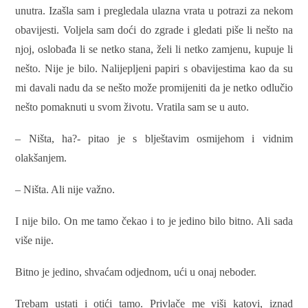
unutra. Izašla sam i pregledala ulazna vrata u potrazi za nekom
obavijesti. Voljela sam doći do zgrade i gledati piše li nešto na
njoj, oslobađa li se netko stana, želi li netko zamjenu, kupuje li
nešto. Nije je bilo. Nalijepljeni papiri s obavijestima kao da su
mi davali nadu da se nešto može promijeniti da je netko odlučio
nešto pomaknuti u svom životu. Vratila sam se u auto.
– Ništa, ha?- pitao je s blještavim osmijehom i vidnim
olakšanjem.
– Ništa. Ali nije važno.
I nije bilo. On me tamo čekao i to je jedino bilo bitno. Ali sada
više nije.
Bitno je jedino, shvaćam odjednom, ući u onaj neboder.
Trebam ustati i otići tamo. Privlače me viši katovi, iznad