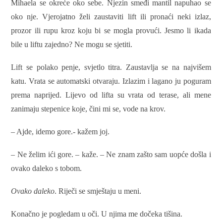
Mihaela se okreće oko sebe. Njezin smeđi mantil napuhao se
oko nje. Vjerojatno želi zaustaviti lift ili pronaći neki izlaz,
prozor ili rupu kroz koju bi se mogla provući. Jesmo li ikada
bile u liftu zajedno? Ne mogu se sjetiti.
Lift se polako penje, svjetlo titra. Zaustavlja se na najvišem
katu. Vrata se automatski otvaraju. Izlazim i lagano ju poguram
prema naprijed. Lijevo od lifta su vrata od terase, ali mene
zanimaju stepenice koje, čini mi se, vode na krov.
– Ajde, idemo gore.- kažem joj.
– Ne želim ići gore. – kaže. – Ne znam zašto sam uopće došla i
ovako daleko s tobom.
Ovako daleko
. Riječi se smještaju u meni.
Konačno je pogledam u oči. U njima me dočeka tišina.