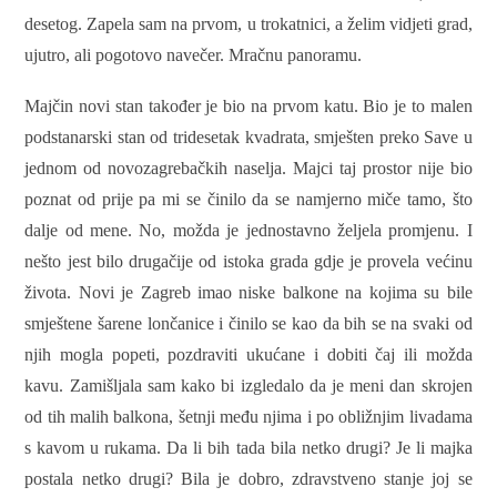
desetog. Zapela sam na prvom, u trokatnici, a želim vidjeti grad,
ujutro, ali pogotovo navečer. Mračnu panoramu.
Majčin novi stan također je bio na prvom katu. Bio je to malen
podstanarski stan od tridesetak kvadrata, smješten preko Save u
jednom od novozagrebačkih naselja. Majci taj prostor nije bio
poznat od prije pa mi se činilo da se namjerno miče tamo, što
dalje od mene. No, možda je jednostavno željela promjenu. I
nešto jest bilo drugačije od istoka grada gdje je provela većinu
života. Novi je Zagreb imao niske balkone na kojima su bile
smještene šarene lončanice i činilo se kao da bih se na svaki od
njih mogla popeti, pozdraviti ukućane i dobiti čaj ili možda
kavu. Zamišljala sam kako bi izgledalo da je meni dan skrojen
od tih malih balkona, šetnji među njima i po obližnjim livadama
s kavom u rukama. Da li bih tada bila netko drugi? Je li majka
postala netko drugi? Bila je dobro, zdravstveno stanje joj se