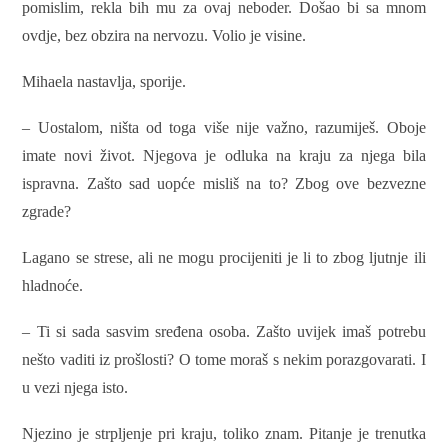
pomislim, rekla bih mu za ovaj neboder. Došao bi sa mnom
ovdje, bez obzira na nervozu. Volio je visine.
Mihaela nastavlja, sporije.
– Uostalom, ništa od toga više nije važno, razumiješ. Oboje
imate novi život. Njegova je odluka na kraju za njega bila
ispravna. Zašto sad uopće misliš na to? Zbog ove bezvezne
zgrade?
Lagano se strese, ali ne mogu procijeniti je li to zbog ljutnje ili
hladnoće.
– Ti si sada sasvim sređena osoba. Zašto uvijek imaš potrebu
nešto vaditi iz prošlosti? O tome moraš s nekim porazgovarati. I
u vezi njega isto.
Njezino je strpljenje pri kraju, toliko znam. Pitanje je trenutka