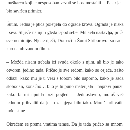
muškarcu koji je nesposoban vezati se i osamostaliti… Petar je
bio savršen primjer.
Šutim. Jedna je ptica poletjela do ograde krova. Ograda je niska
i siva. Slijeće na nju i gleda ispod sebe. Mihaela nastavlja, priča
sve nemirnije. Njene riječi, Domaći u Šumi Striborovoj su sada
kao na ubrzanom filmu.
– Možda nisam trebala ići svuda okolo s njim, ali bio je tako
otvoren, jedino tada. Pričao je sve redom; kako se osjeća, zašto
odlazi, kako mu je u vezi s tobom bilo naporno, kako je sada
slobodan, konačno… bilo je tu puno materijala – napravi pauzu
kako bi mi uputila brzi pogled. – Jednostavno, moraš već
jednom prihvatiti da je to za njega bilo tako. Moraš prihvatiti
tuđe istine.
Okrećem se prema vratima terase. Da je tada pričao sa mnom,