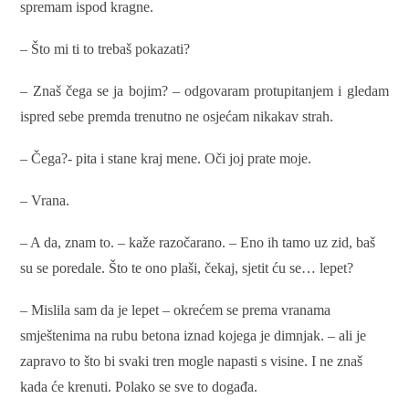
spremam ispod kragne.
– Što mi ti to trebaš pokazati?
– Znaš čega se ja bojim? – odgovaram protupitanjem i gledam
ispred sebe premda trenutno ne osjećam nikakav strah.
– Čega?- pita i stane kraj mene. Oči joj prate moje.
– Vrana.
– A da, znam to. – kaže razočarano. – Eno ih tamo uz zid, baš
su se poredale. Što te ono plaši, čekaj, sjetit ću se… lepet?
– Mislila sam da je lepet – okrećem se prema vranama
smještenima na rubu betona iznad kojega je dimnjak. – ali je
zapravo to što bi svaki tren mogle napasti s visine. I ne znaš
kada će krenuti. Polako se sve to događa.