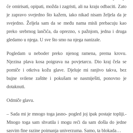
će omirisati, opipati, možda i zagristi, ali na kraju odbaciti. Zato
je zapravo svejedno što kažem, iako nikad nisam željela da je
svejedno. Željela sam da se među nama misli prebacuju kao
preko srebrnog lančića, da oprezno, s pažnjom, jedna i druga
gledamo u njega. U sve što smo na njega nanizale.
Pogledam u neboder preko njenog ramena, prema krovu.
Njezina plava kosa poigrava na povjetarcu. Dio kraj čela se
pomiče i otkriva kožu glave. Djeluje mi ranjivo takva, bez
bujne svilene zaštite i pokušam se nasmiješiti, ponovno je
dotaknuti.
Odmiče glavu.
– Sada mi je mnogo toga jasno- pogled joj ipak postaje topliji.-
Mnogo toga sam shvatila i mogu reći da sam došla do jedne
sasvim fine razine poimanja univerzuma. Samo, ta blokada…