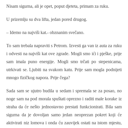
Nisam sigurna, ali je opet, poput djeteta, primam za ruku.
U prizemlju su dva lifta, jedan pored drugog.
– Idemo na najviši kat.- obznanim svečano.
To sam trebala napraviti s Petrom. Izvesti ga van iz auta za ruku
i odvesti na najviši kat ove zgrade. Mogli smo ići i pješke, prije
sam imala puno energije. Mogli smo trčati po stepenicama,
utrkivati se. Ljubiti na svakom katu. Prije sam mogla podnijeti
mnogo fizičkog napora. Prije čega?
Sada sam se ujutro budila u sedam i spremala se za posao, no
noge sam na pod morala spuštati oprezno i raditi male korake iz
straha da će nešto jednostavno prestati funkcionirati. Bila sam
sigurna da je dovoljan samo jedan neoprezan pokret koji će
aktivirati niz lomova i onda ću zauvijek ostati na istom mjestu,