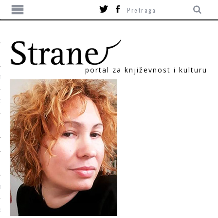
portal za književnost i kulturu
TIKA
ORI
T
SUM