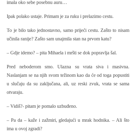
imala oko sebe posebnu auru…
Ipak polako ustaje. Primam je za ruku i prelazimo cestu.
To je bilo tako jednostavno, samo prijeći cestu. Zašto to nisam
učinila ranije? Zašto sam unajmila stan na prvom katu?
– Gdje idemo? – pita Mihaela i mršti se dok popravlja šal.
Pred neboderom smo. Ulazna su vrata siva i masivna.
Naslanjam se na njih svom težinom kao da će od toga popustiti
u slučaju da su zaključana, ali, uz reski zvuk, vrata se sama
otvaraju.
– Vidiš?- pitam je pomalo uzbuđeno.
– Pa da – kaže i zažmiri, gledajući u mrak hodnika. – Ali što
ima u ovoj zgradi?