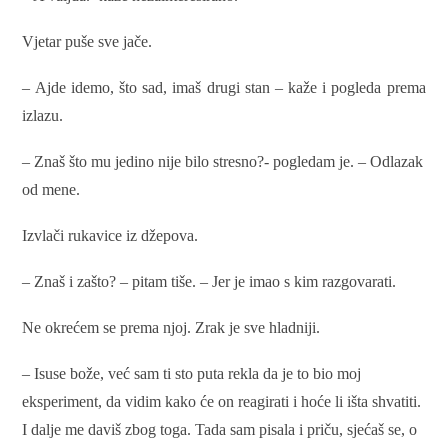
Vjetar puše sve jače.
– Ajde idemo, što sad, imaš drugi stan – kaže i pogleda prema
izlazu.
– Znaš što mu jedino nije bilo stresno?- pogledam je. – Odlazak
od mene.
Izvlači rukavice iz džepova.
– Znaš i zašto? – pitam tiše. – Jer je imao s kim razgovarati.
Ne okrećem se prema njoj. Zrak je sve hladniji.
– Isuse bože, već sam ti sto puta rekla da je to bio moj
eksperiment, da vidim kako će on reagirati i hoće li išta shvatiti.
I dalje me daviš zbog toga. Tada sam pisala i priču, sjećaš se, o