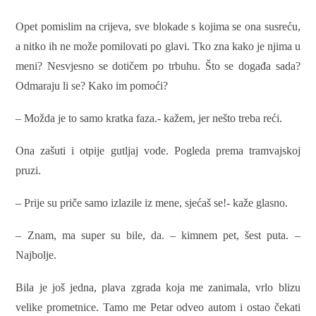
Opet pomislim na crijeva, sve blokade s kojima se ona susreću,
a nitko ih ne može pomilovati po glavi. Tko zna kako je njima u
meni? Nesvjesno se dotičem po trbuhu. Što se događa sada?
Odmaraju li se? Kako im pomoći?
– Možda je to samo kratka faza.- kažem, jer nešto treba reći.
Ona zašuti i otpije gutljaj vode. Pogleda prema tramvajskoj
pruzi.
– Prije su priče samo izlazile iz mene, sjećaš se!- kaže glasno.
– Znam, ma super su bile, da. – kimnem pet, šest puta. –
Najbolje.
Bila je još jedna, plava zgrada koja me zanimala, vrlo blizu
velike prometnice. Tamo me Petar odveo autom i ostao čekati