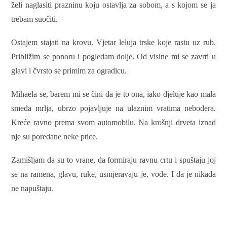
želi naglasiti prazninu koju ostavlja za sobom, a s kojom se ja
trebam suočiti.
Ostajem stajati na krovu. Vjetar leluja trske koje rastu uz rub.
Približim se ponoru i pogledam dolje. Od visine mi se zavrti u
glavi i čvrsto se primim za ogradicu.
Mihaela se, barem mi se čini da je to ona, iako djeluje kao mala
smeđa mrlja, ubrzo pojavljuje na ulaznim vratima nebodera.
Kreće ravno prema svom automobilu. Na krošnji drveta iznad
nje su poredane neke ptice.
Zamišljam da su to vrane, da formiraju ravnu crtu i spuštaju joj
se na ramena, glavu, ruke, usmjeravaju je, vode. I da je nikada
ne napuštaju.