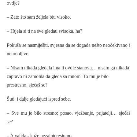
ovdje?
– Zato što sam željela biti visoko.
– Htjela si ti na sve gledati svisoka, ha?
Pokuša se nasmiješiti, svjesna da se događa nešto neočekivano i
neumoljivo.
– Nisam nikada gledala ima li ovdje stanova… nisam ga nikada
zapravo ni zamolila da gleda sa mnom. To mu je bilo
prestresno, sjećaš se?
Šuti, i dalje gledajući ispred sebe.
– Sve mu je bilo stresno; posao, vježbanje, prijatelji… sjećaš
se?
– A valjda.- kaže nezainteresirano.