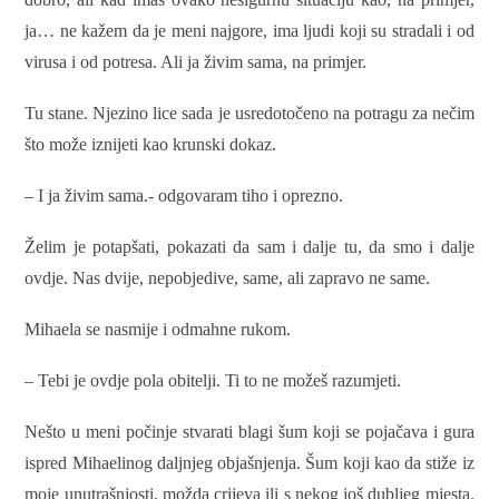
ja… ne kažem da je meni najgore, ima ljudi koji su stradali i od
virusa i od potresa. Ali ja živim sama, na primjer.
Tu stane. Njezino lice sada je usredotočeno na potragu za nečim
što može iznijeti kao krunski dokaz.
– I ja živim sama.- odgovaram tiho i oprezno.
Želim je potapšati, pokazati da sam i dalje tu, da smo i dalje
ovdje. Nas dvije, nepobjedive, same, ali zapravo ne same.
Mihaela se nasmije i odmahne rukom.
– Tebi je ovdje pola obitelji. Ti to ne možeš razumjeti.
Nešto u meni počinje stvarati blagi šum koji se pojačava i gura
ispred Mihaelinog daljnjeg objašnjenja. Šum koji kao da stiže iz
moje unutrašnjosti, možda crijeva ili s nekog još dubljeg mjesta.