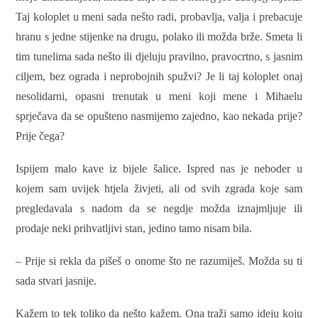
Taj koloplet u meni sada nešto radi, probavlja, valja i prebacuje
hranu s jedne stijenke na drugu, polako ili možda brže. Smeta li
tim tunelima sada nešto ili djeluju pravilno, pravocrtno, s jasnim
ciljem, bez ograda i neprobojnih spužvi? Je li taj koloplet onaj
nesolidarni, opasni trenutak u meni koji mene i Mihaelu
sprječava da se opušteno nasmijemo zajedno, kao nekada prije?
Prije čega?
Ispijem malo kave iz bijele šalice. Ispred nas je neboder u
kojem sam uvijek htjela živjeti, ali od svih zgrada koje sam
pregledavala s nadom da se negdje možda iznajmljuje ili
prodaje neki prihvatljivi stan, jedino tamo nisam bila.
– Prije si rekla da pišeš o onome što ne razumiješ. Možda su ti
sada stvari jasnije.
Kažem to tek toliko da nešto kažem. Ona traži samo ideju koju