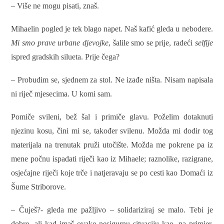
– Više ne mogu pisati, znaš.
Mihaelin pogled je tek blago napet. Naš kafić gleda u nebodere.
Mi smo prave urbane djevojke
, šalile smo se prije, radeći
selfije
ispred gradskih silueta. Prije čega?
– Probudim se, sjednem za stol. Ne izađe ništa. Nisam napisala
ni riječ mjesecima. U komi sam.
Pomiče svileni, bež šal i primiče glavu. Poželim dotaknuti
njezinu kosu, čini mi se, također svilenu. Možda mi dodir tog
materijala na trenutak pruži utočište. Možda me pokrene pa iz
mene počnu ispadati riječi kao iz Mihaele; raznolike, razigrane,
osjećajne riječi koje trče i natjeravaju se po cesti kao Domaći iz
Šume Striborove.
– Čuješ?- gleda me pažljivo – solidariziraj se malo. Tebi je
dobro, ali kad imaš ovako nesigurnu situaciju kao, na primjer,