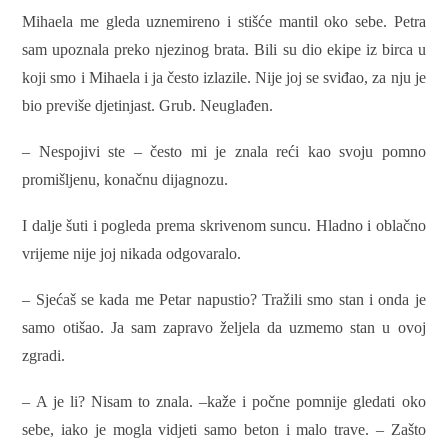
Mihaela me gleda uznemireno i stišće mantil oko sebe. Petra
sam upoznala preko njezinog brata. Bili su dio ekipe iz birca u
koji smo i Mihaela i ja često izlazile. Nije joj se sviđao, za nju je
bio previše djetinjast. Grub. Neuglađen.
– Nespojivi ste – često mi je znala reći kao svoju pomno
promišljenu, konačnu dijagnozu.
I dalje šuti i pogleda prema skrivenom suncu. Hladno i oblačno
vrijeme nije joj nikada odgovaralo.
– Sjećaš se kada me Petar napustio? Tražili smo stan i onda je
samo otišao. Ja sam zapravo željela da uzmemo stan u ovoj
zgradi.
– A je li? Nisam to znala. –kaže i počne pomnije gledati oko
sebe, iako je mogla vidjeti samo beton i malo trave. – Zašto