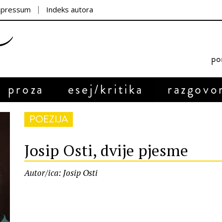
mpressum
Indeks autora
por
proza
esej/kritika
razgovo
POEZIJA
Josip Osti, dvije pjesme
Autor/ica: Josip Osti