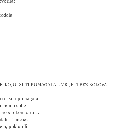
vorila:

rađala

, KOJOJ SI TI POMAGALA UMRIJETI BEZ BOLOVA

joj si ti pomagala

 meni i dalje

 smo s rukom u ruci.

ili. I time se,

m, poklonili
