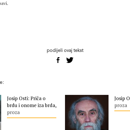
avi.

podijeli ovaj tekst
e:
Josip Osti: Priča o
Josip O
brdu i onome iza brda,
proza
proza