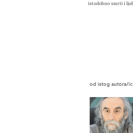
istodobno smrti i ljub
od istog autora/ic