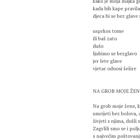
kako je moja majka go
kada bih kape pravila

djeca bi se bez glave 
usprkos tome

ili baš zato

dušo

ljubimo se bezglavo

jer lete glave

vjetar odnosi šešire

NA GROB MOJE ŽENE
Na grob moje žene, ko
umrijeti bez bolova, a
živjeti s njima, došli
Zagrlili smo se i poljub
s najvećim poštovanje