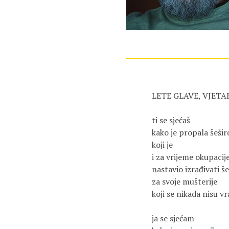
LETE GLAVE, VJETA
ti se sjećaš 

kako je propala šešir
koji je

i za vrijeme okupacije
nastavio izrađivati šeš
za svoje mušterije

koji se nikada nisu vra
ja se sjećam
