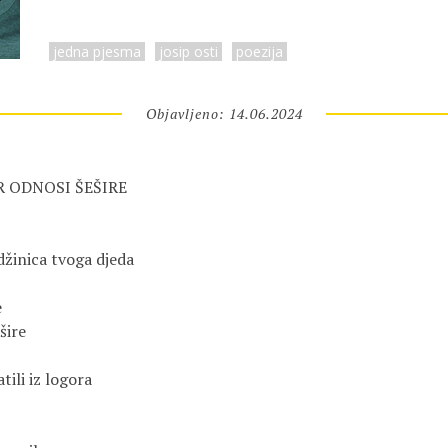
jedna pjesma
josip osti
poezija
Objavljeno: 14.06.2024
R ODNOSI ŠEŠIRE

džinica tvoga djeda



ire

tili iz logora
