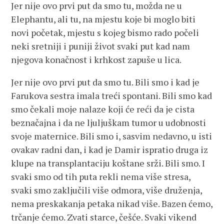
Jer nije ovo prvi put da smo tu, možda ne u
Elephantu, ali tu, na mjestu koje bi moglo biti
novi početak, mjestu s kojeg bismo rado počeli
neki sretniji i puniji život svaki put kad nam
njegova konačnost i krhkost zapuše u lica.
Jer nije ovo prvi put da smo tu. Bili smo i kad je
Farukova sestra imala treći spontani. Bili smo kad
smo čekali moje nalaze koji će reći da je cista
beznačajna i da ne ljuljuškam tumor u udobnosti
svoje maternice. Bili smo i, sasvim nedavno, u isti
ovakav radni dan, i kad je Damir ispratio druga iz
klupe na transplantaciju koštane srži. Bili smo. I
svaki smo od tih puta rekli nema više stresa,
svaki smo zaključili više odmora, više druženja,
nema preskakanja petaka nikad više. Bazen ćemo,
trčanje ćemo. Zvati starce, češće. Svaki vikend