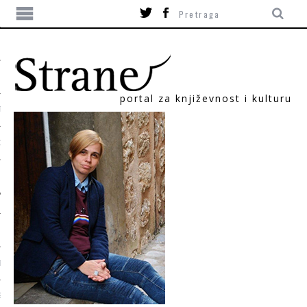
portal za književnost i kulturu
TIKA
ORI
T
SUM