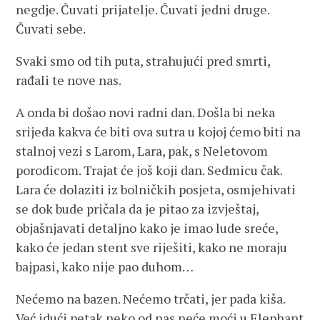
negdje. Čuvati prijatelje. Čuvati jedni druge.
Čuvati sebe.
Svaki smo od tih puta, strahujući pred smrti,
rađali te nove nas.
A onda bi došao novi radni dan. Došla bi neka
srijeda kakva će biti ova sutra u kojoj ćemo biti na
stalnoj vezi s Larom, Lara, pak, s Neletovom
porodicom. Trajat će još koji dan. Sedmicu čak.
Lara će dolaziti iz bolničkih posjeta, osmjehivati
se dok bude pričala da je pitao za izvještaj,
objašnjavati detaljno kako je imao lude sreće,
kako će jedan stent sve riješiti, kako ne moraju
bajpasi, kako nije pao duhom…
Nećemo na bazen. Nećemo trčati, jer pada kiša.
Već idući petak neko od nas neće moći u Elephant