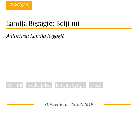
PROZA
 AUTORA
Lamija Begagić: Bolji mi
Autor/ica: Lamija Begagić
bolji mi
kratka prica
lamija begagic
proza
Objavljeno: 24.02.2019