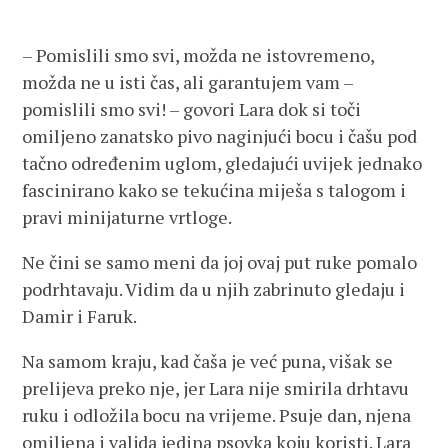
– Pomislili smo svi, možda ne istovremeno,
možda ne u isti čas, ali garantujem vam –
pomislili smo svi! – govori Lara dok si toči
omiljeno zanatsko pivo naginjući bocu i čašu pod
tačno određenim uglom, gledajući uvijek jednako
fascinirano kako se tekućina miješa s talogom i
pravi minijaturne vrtloge.
Ne čini se samo meni da joj ovaj put ruke pomalo
podrhtavaju. Vidim da u njih zabrinuto gledaju i
Damir i Faruk.
Na samom kraju, kad čaša je već puna, višak se
prelijeva preko nje, jer Lara nije smirila drhtavu
ruku i odložila bocu na vrijeme. Psuje dan, njena
omiljena i valjda jedina psovka koju koristi. Lara