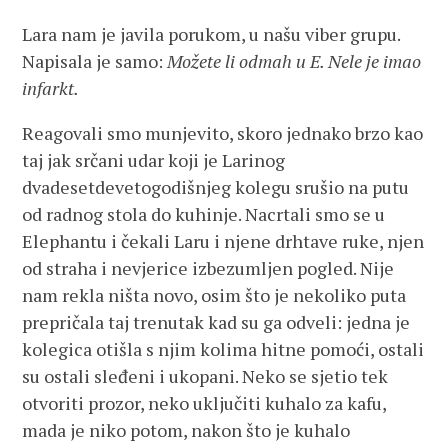
Lara nam je javila porukom, u našu viber grupu.
Napisala je samo:
Možete li odmah u E. Nele je imao
infarkt.
Reagovali smo munjevito, skoro jednako brzo kao
taj jak srčani udar koji je Larinog
dvadesetdevetogodišnjeg kolegu srušio na putu
od radnog stola do kuhinje. Nacrtali smo se u
Elephantu i čekali Laru i njene drhtave ruke, njen
od straha i nevjerice izbezumljen pogled. Nije
nam rekla ništa novo, osim što je nekoliko puta
prepričala taj trenutak kad su ga odveli: jedna je
kolegica otišla s njim kolima hitne pomoći, ostali
su ostali sleđeni i ukopani. Neko se sjetio tek
otvoriti prozor, neko uključiti kuhalo za kafu,
mada je niko potom, nakon što je kuhalo