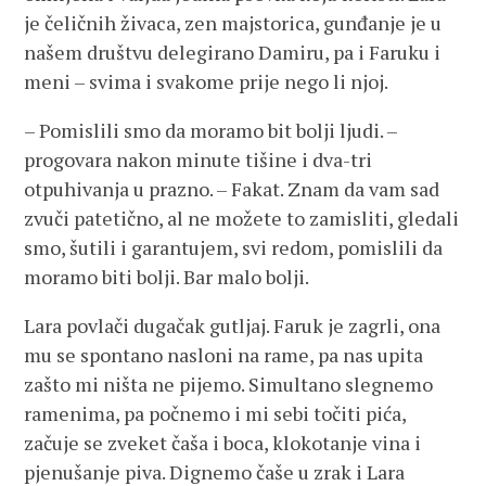
je čeličnih živaca, zen majstorica, gunđanje je u
našem društvu delegirano Damiru, pa i Faruku i
meni – svima i svakome prije nego li njoj.
– Pomislili smo da moramo bit bolji ljudi. –
progovara nakon minute tišine i dva-tri
otpuhivanja u prazno. – Fakat. Znam da vam sad
zvuči patetično, al ne možete to zamisliti, gledali
smo, šutili i garantujem, svi redom, pomislili da
moramo biti bolji. Bar malo bolji.
Lara povlači dugačak gutljaj. Faruk je zagrli, ona
mu se spontano nasloni na rame, pa nas upita
zašto mi ništa ne pijemo. Simultano slegnemo
ramenima, pa počnemo i mi sebi točiti pića,
začuje se zveket čaša i boca, klokotanje vina i
pjenušanje piva. Dignemo čaše u zrak i Lara