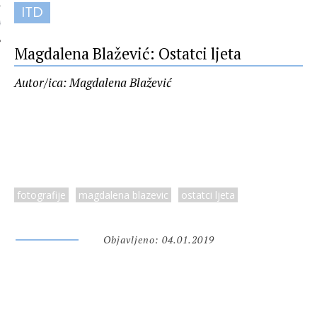
ITD
 AUTORA
Magdalena Blažević: Ostatci ljeta
Autor/ica: Magdalena Blažević
fotografije
magdalena blazevic
ostatci ljeta
Objavljeno: 04.01.2019