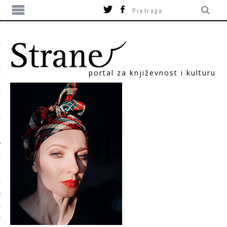
portal za književnost i kulturu
TIKA
ORI
T
SUM