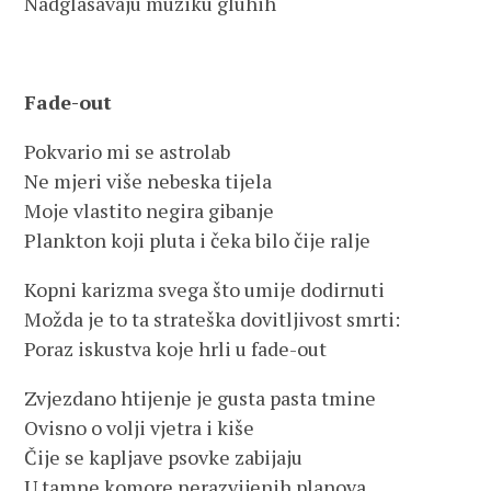
Nadglasavaju muziku gluhih
Fade-out
Pokvario mi se astrolab
Ne mjeri više nebeska tijela
Moje vlastito negira gibanje
Plankton koji pluta i čeka bilo čije ralje
Kopni karizma svega što umije dodirnuti
Možda je to ta strateška dovitljivost smrti:
Poraz iskustva koje hrli u fade-out
Zvjezdano htijenje je gusta pasta tmine
Ovisno o volji vjetra i kiše
Čije se kapljave psovke zabijaju
U tamne komore nerazvijenih planova