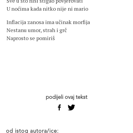
Sve u što nisi stigao povjerovati
U noćima kada nitko nije ni mario
Inflacija zanosa ima učinak morfija
Nestanu umor, strah i grč
Naprosto se pomiriš
podijeli ovaj tekst
od istog autora/ice: