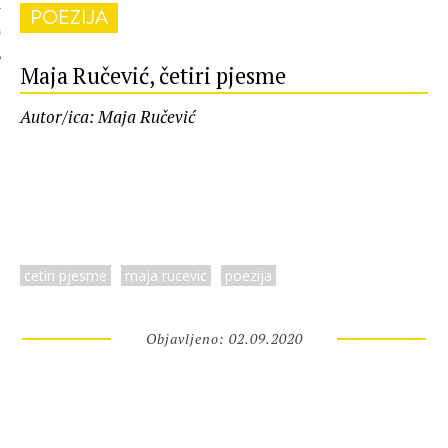
POEZIJA
 AUTORA
Maja Ručević, četiri pjesme
Autor/ica: Maja Ručević
cetiri pjesme
maja rucevic
poezija
Objavljeno: 02.09.2020