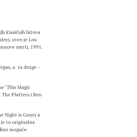
h klasičnih hitova
sley), uveo je Lou
omusove smrti, 1991.
Vegas, a za druge –
me ‘This Magic
 The Platters i Ben
he Night is Gone) a
je to originalna
edino moguće.