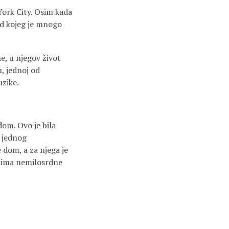
York City. Osim kada
od kojeg je mnogo
e, u njegov život
, jednoj od
uzike.
om. Ovo je bila
š jednog
 dom, a za njega je
onima nemilosrdne