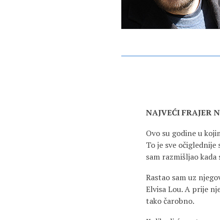
NAJVEĆI FRAJER N
Ovo su godine u kojim
To je sve očiglednije
sam razmišljao kada 
Rastao sam uz njegove
Elvisa Lou. A prije n
tako čarobno.