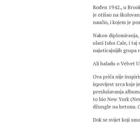
Rođen 1942., u Brook
je otišao na školova
naučio, i kojem je po
Nakon diplomiranja, 
ulazi John Cale, i t
najuticajnijih grupa 
Ali baladu o Velvet 
Ova priča nije inspi
ispovijest srca koje j
preslušavanja albuma
to bio New York (New
džungle na betonu. O
Dok se svijet koji s