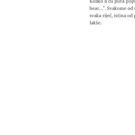
Koliko li ću puta po
hear…“. Svakome od na
svaka riječ, istina o
lakše.