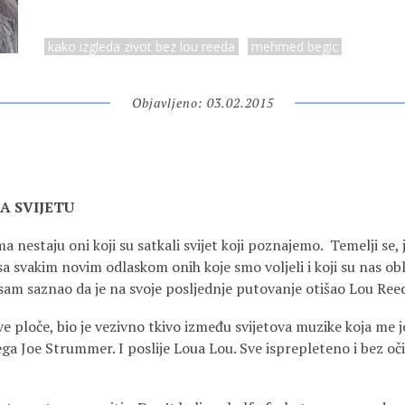
kako izgleda zivot bez lou reeda
mehmed begic
Objavljeno: 03.02.2015
A SVIJETU
a nestaju oni koji su satkali svijet koji poznajemo. Temelji se,
 sa svakim novim odlaskom onih koje smo voljeli i koji su nas ob
sam saznao da je na svoje posljednje putovanje otišao Lou Ree
 ploče, bio je vezivno tkivo između svijetova muzike koja me je
jega Joe Strummer. I poslije Loua Lou. Sve isprepleteno i bez oč