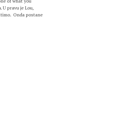
one of what you
. U pravu je Lou,
ihvatimo. Onda postane