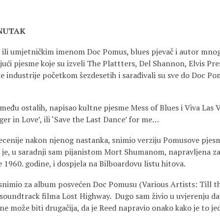
ENUTAK
 ili umjetničkim imenom Doc Pomus, blues pjevač i autor mnogi
jući pjesme koje su izveli The Plattters, Del Shannon, Elvis Pre
ke industrije početkom šezdesetih i sarađivali su sve do Doc P
zmeđu ostalih, napisao kultne pjesme Mess of Blues i Viva Las 
er in Love’, ili ‘Save the Last Dance’ for me…
 decenije nakon njenog nastanka, snimio verziju Pomusove pjes
je, u saradnji sam pijanistom Mort Shumanom, napravljena za
je 1960. godine, i dospjela na Bilboardovu listu hitova.
u snimio za album posvećen Doc Pomusu (Various Artists: Till t
u soundtrack filma Lost Highway. Dugo sam živio u uvjerenju da 
 ne može biti drugačija, da je Reed napravio onako kako je to j