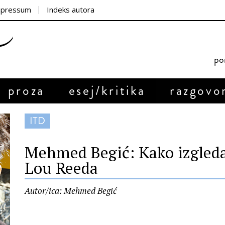
mpressum
Indeks autora
por
proza
esej/kritika
razgovo
ITD
Mehmed Begić: Kako izgleda 
Lou Reeda
Autor/ica: Mehmed Begić