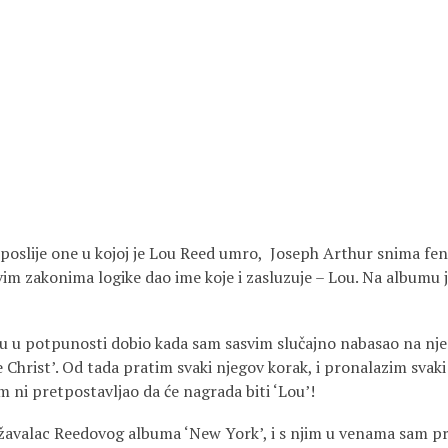
 poslije one u kojoj je Lou Reed umro, Joseph Arthur snima fe
vim zakonima logike dao ime koje i zasluzuje – Lou. Na albumu 
u u potpunosti dobio kada sam sasvim slučajno nabasao na nje
 Christ’. Od tada pratim svaki njegov korak, i pronalazim svaki 
 ni pretpostavljao da će nagrada biti ‘Lou’!
žavalac Reedovog albuma ‘New York’, i s njim u venama sam p