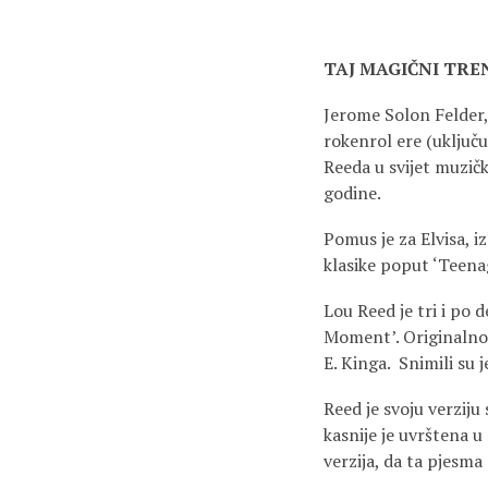
TAJ MAGIČNI TR
Jerome Solon Felder,
rokenrol ere (uključu
Reeda u svijet muzič
godine.
Pomus je za Elvisa, i
klasike poput ‘Teenag
Lou Reed je tri i po
Moment’. Originalno 
E. Kinga. Snimili su 
Reed je svoju verzij
kasnije je uvrštena 
verzija, da ta pjesma