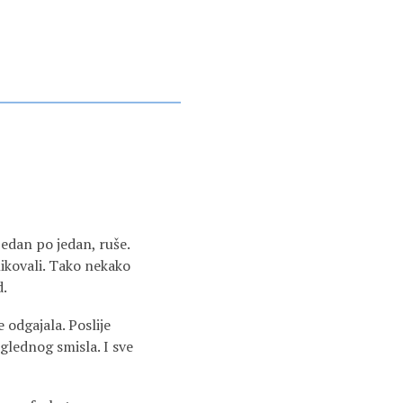
 jedan po jedan, ruše.
likovali. Tako nekako
d.
 odgajala. Poslije
iglednog smisla. I sve