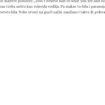
put mantre ponoviti: „Don’t believe half of what you see and n
s treba nešto kao zvijezda vodilja. Pa makar to bila i paranoja
d petsto kila. Neke stvari na gorči način naučimo i takve ih pr