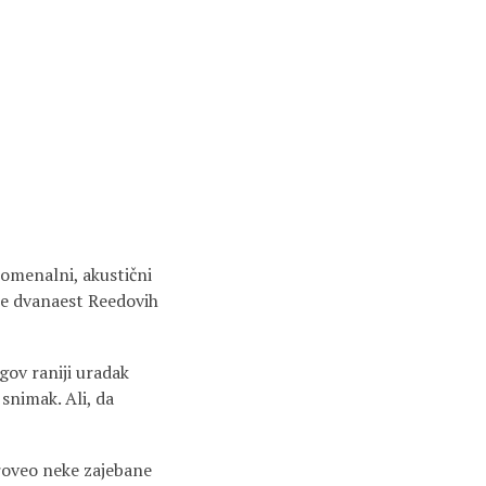
nomenalni, akustični
je dvanaest Reedovih
gov raniji uradak
snimak. Ali, da
roveo neke zajebane