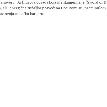
anoveru, Arthurova obrada koja me skamenila je ‘Sword of Da
a, ali i energična tužaljka posvećena Doc Pomusu, preminulom p
ao svoju muzičku karijeru.