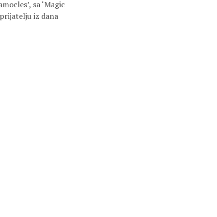
mocles’, sa ‘Magic
rijatelju iz dana