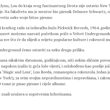
lynu, Lou do kraja svog fascinantnog života nije ostavio New 
nje. Na fakultetu mu je mentor bio pjesnik Delmore Schwartz, 
svetio neke svoje bitne pjesme.
i kratkog rada za izdavačku kuću Pickwick Records, 1964. godin
aj susret možemo nazvati početkom priče o Velvet Undergroundu
na sve što će da slijedi u svijetu popularne kulture i rokenrol m
Underground ćemo ostaviti za neku drugu priliku.
risana nikakvim datumom, godišnjicom, niti nekim sličnim povod
e napokon izašlo iz grča loše vijesti, i oslobođeno kao poslije jo
 ‘Magic and Loss’, Lou Reeda, romanopisca rokenrola. Jedan je
 York!), sa svim svojim nepravilnostima i nepravdama, i zak
 tome je pisao pjesme i cijele albume.
mo znali urušava u sopstvenim krhotinama.