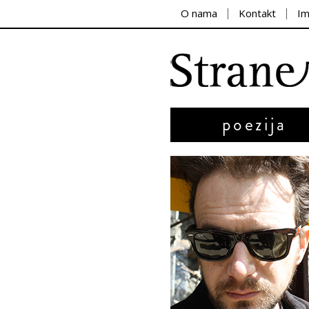
O nama
Kontakt
I
poezija