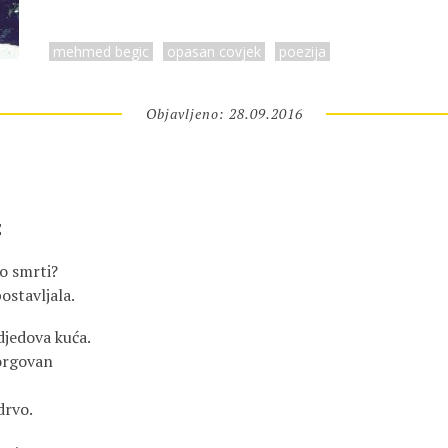
mehmed begic
opasan covjek
poezija
Objavljeno: 28.09.2016
E
 o smrti?
ostavljala.
djedova kuća.
orgovan
drvo.