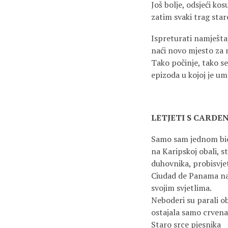
Još bolje, odsjeći kos
zatim svaki trag sta
Ispreturati namještaj
naći novo mjesto za 
Tako počinje, tako s
epizoda u kojoj je um 
LETJETI S CARD
Samo sam jednom bio 
na Karipskoj obali, s
duhovnika, probisvjet
Ciudad de Panama na
svojim svjetlima.
Neboderi su parali o
ostajala samo crvena
Staro srce pjesnika