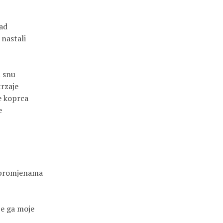
ad
u nastali
m snu
trzaje
se koprca
e
 promjenama
je ga moje