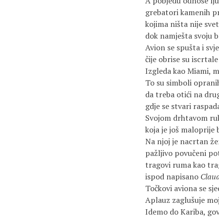
A pobjedu odnose lju
grebatori kamenih pr
kojima ništa nije sve
dok namješta svoju b
Avion se spušta i sv
čije obrise su iscrtal
Izgleda kao Miami, m
To su simboli oprani
da treba otići na dr
gdje se stvari raspad
Svojom drhtavom ru
koja je još maloprije 
Na njoj je nacrtan žen
pažljivo povučeni pot
tragovi ruma kao tra
ispod napisano
Claudi
Točkovi aviona se sj
Aplauz zaglušuje moj 
Idemo do Kariba, gov