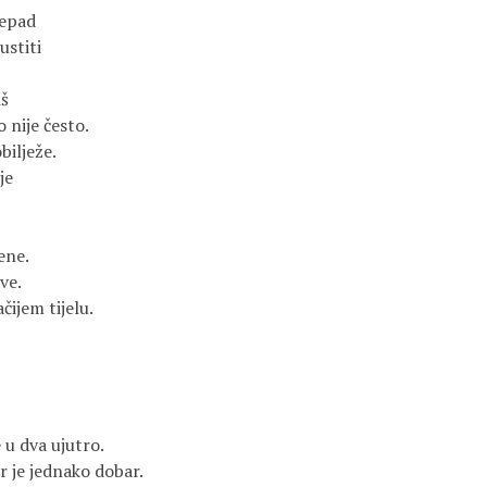
repad
ustiti
iš
o nije često.
bilježe.
je
ene.
ve.
ijem tijelu.
 u dva ujutro.
or je jednako dobar.