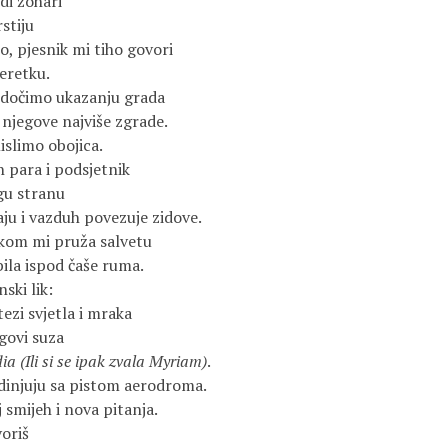
di žohari
stiju
to, pjesnik mi tiho govori
eretku.
jedočimo ukazanju grada
e njegove najviše zgrade.
islimo obojica.
h para i podsjetnik
ugu stranu
aju i vazduh povezuje zidove.
kom mi pruža salvetu
bila ispod čaše ruma.
ski lik:
ezi svjetla i mraka
govi suza
a (Ili si se ipak zvala Myriam)
.
edinjuju sa pistom aerodroma.
smijeh i nova pitanja.
oriš