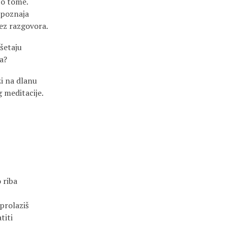
 o tome.
spoznaja
bez razgovora.
 šetaju
a?
zi na dlanu
 meditacije.
 riba
 prolaziš
titi