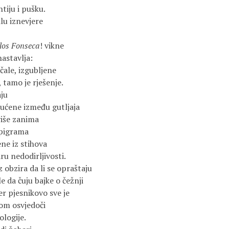
tiju i pušku.
lu iznevjere
los Fonseca
! vikne
nastavlja:
čale, izgubljene
tamo je rješenje.
aju
šućene između gutljaja
više zanima
Epigrama
ne iz stihova
ru nedodirljivosti.
 obzira da li se opraštaju
le da čuju bajke o čežnji
er pjesnikovo sve je
om osvjedoči
ologije.