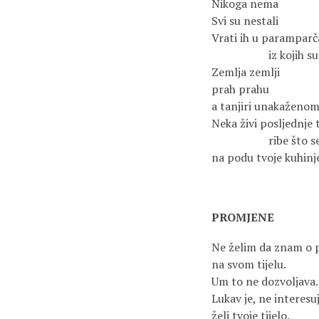
Nikoga nema
Svi su nestali
Vrati ih u paramparč
iz kojih s
Zemlja zemlji
prah prahu
a tanjiri unakaženo
Neka živi posljednje 
ribe što 
na podu tvoje kuhinj
PROMJENE
Ne želim da znam o
na svom tijelu.
Um to ne dozvoljava.
Lukav je, ne interesu
želi tvoje tijelo.