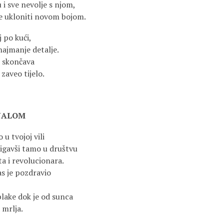
u i sve nevolje s njom,
re ukloniti novom bojom.
 po kući,
najmanje detalje.
e skončava
zaveo tijelo.
ENALOM
u tvojoj vili
tigavši tamo u društvu
a i revolucionara.
s je pozdravio
blake dok je od sunca
 mrlja.