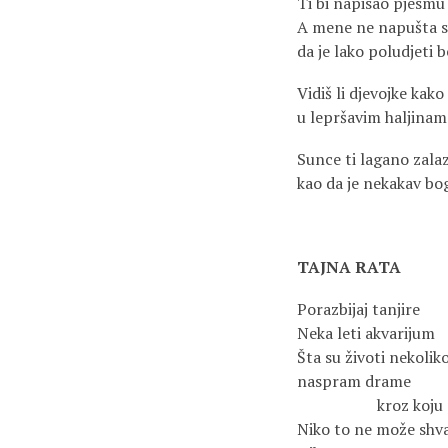
Ti bi napisao pjesmu
A mene ne napušta 
da je lako poludjeti 
Vidiš li djevojke kako
u lepršavim haljinam
Sunce ti lagano zala
kao da je nekakav bog
TAJNA RATA
Porazbijaj tanjire
Neka leti akvarijum
Šta su životi nekoliko
naspram drame
kroz koju
Niko to ne može shva