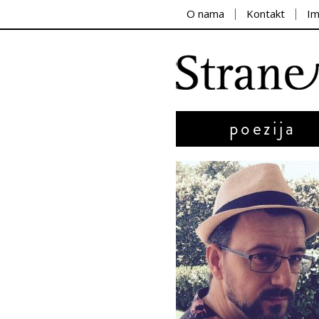
O nama
Kontakt
I
poezija