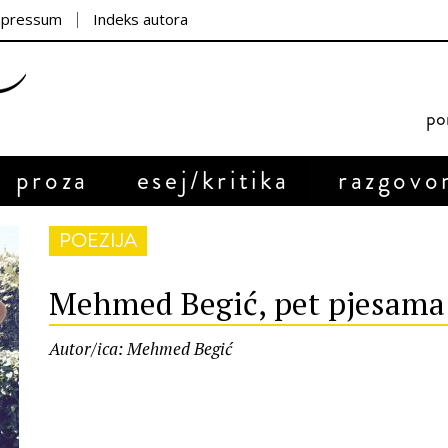
mpressum
Indeks autora
por
proza
esej/kritika
razgovo
POEZIJA
Mehmed Begić, pet pjesama
Autor/ica: Mehmed Begić