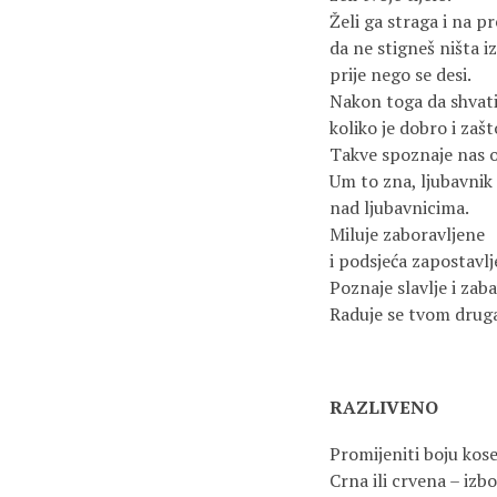
Želi ga straga i na p
da ne stigneš ništa iz
prije nego se desi.
Nakon toga da shvat
koliko je dobro i zašt
Takve spoznaje nas o
Um to zna, ljubavnik 
nad ljubavnicima.
Miluje zaboravljene
i podsjeća zapostavlj
Poznaje slavlje i zaba
Raduje se tvom drugač
RAZLIVENO
Promijeniti boju kose
Crna ili crvena – izb