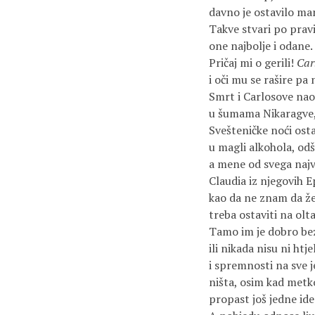
davno je ostavilo man
Takve stvari po pravi
one najbolje i odane.
Pričaj mi o gerili!
Car
i oči mu se rašire pa 
Smrt i Carlosove nao
u šumama Nikaragve, 
Svešteničke noći ost
u magli alkohola, od
a mene od svega naj
Claudia iz njegovih 
kao da ne znam da že
treba ostaviti na olta
Tamo im je dobro bez
ili nikada nisu ni htje
i spremnosti na sve j
ništa, osim kad metk
propast još jedne ide