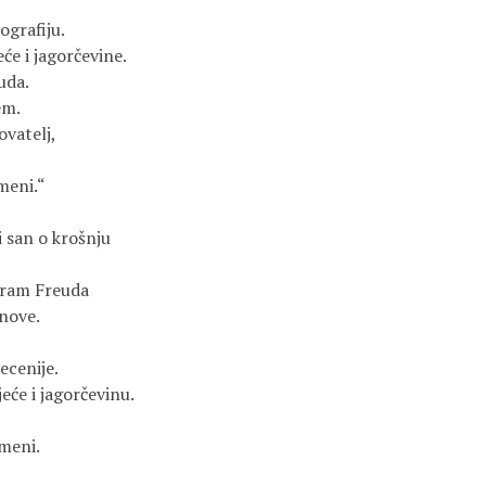
ografiju.
će i jagorčevine.
uda.
em.
ovatelj,
meni.“
i san o krošnju
aram Freuda
nove.
ecenije.
eće i jagorčevinu.
meni.