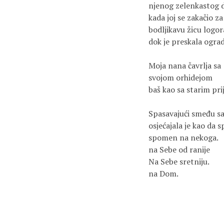
njenog zelenkastog
kada joj se zakačio za
bodljikavu žicu logor
dok je preskala ogra
Moja nana čavrlja sa
svojom orhidejom
baš kao sa starim pri
Spasavajući smeđu sa
osjećajala je kao da 
spomen na nekoga.
na Sebe od ranije
Na Sebe sretniju.
na Dom.