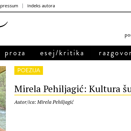
mpressum
Indeks autora
por
proza
esej/kritika
razgovo
POEZIJA
Mirela Pehiljagić: Kultura šu
Autor/ica: Mirela Pehiljagić