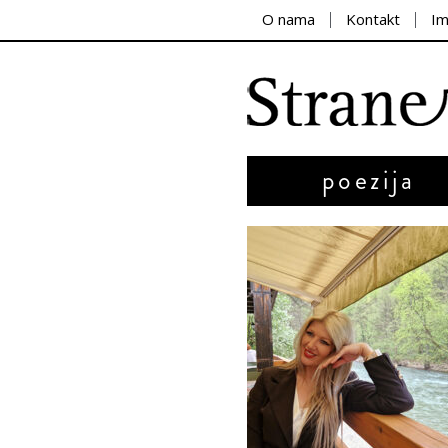
O nama
Kontakt
I
poezija