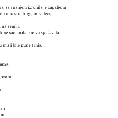
na, sa znanjem izronila je zapaljena
ilo ono što drugi, ne videći,
 na zemlji.
koje sam učila iznova spašavala
 misli bile pune trnja.
kama
govara
a
e
iti
une