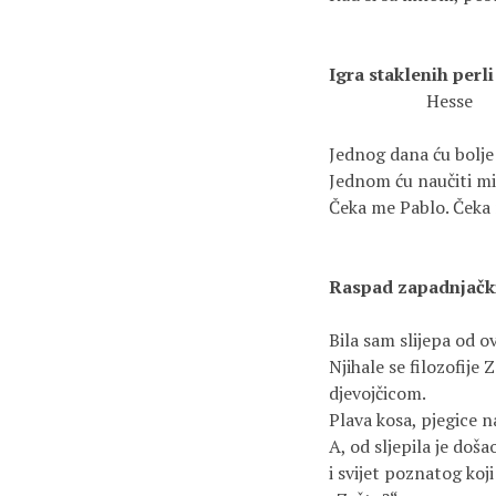
Igra staklenih perli
                      Hesse
Jednog dana ću bolje 
Jednom ću naučiti mi
Čeka me Pablo. Čeka 
Raspad zapadnjački
Bila sam slijepa od o
Njihale se filozofij
djevojčicom.
Plava kosa, pjegice 
A, od sljepila je doša
i svijet poznatog koji