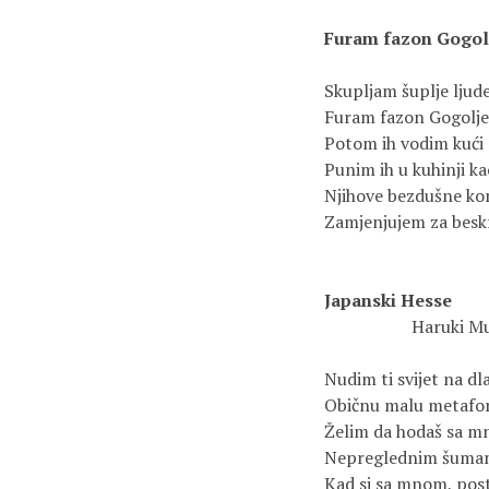
Furam fazon Gogol
Skupljam šuplje ljude
Furam fazon Gogolje
Potom ih vodim kući
Punim ih u kuhinji k
Njihove bezdušne ko
Zamjenjujem za beskr
Japanski Hesse
                    
Nudim ti svijet na dl
Običnu malu metafo
Želim da hodaš sa 
Nepreglednim šumam
Kad si sa mnom, post