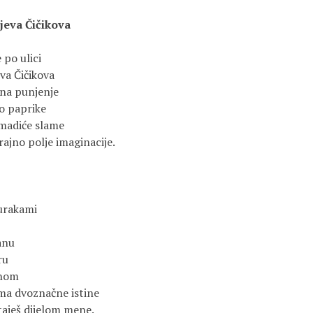
jeva Čičikova
 po ulici
va Čičikova
 na punjenje
ao paprike
madiće slame
ajno polje imaginacije.
Haruki Murakami
anu
ru
mnom
a dvoznačne istine
aješ dijelom mene.