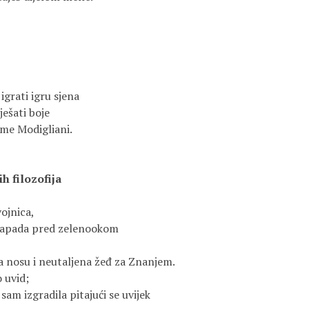
igrati igru sjena
ješati boje
me Modigliani.
h filozofija
vojnica,
e Zapada pred zelenookom
na nosu i neutaljena žeđ za Znanjem.
o uvid;
 sam izgradila pitajući se uvijek