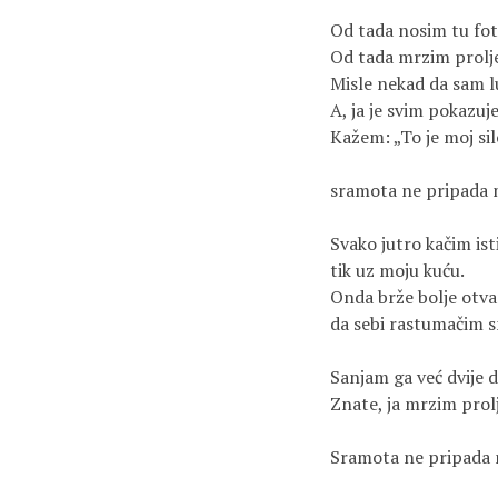
Od tada nosim tu fot
Od tada mrzim prolje
Misle nekad da sam l
A, ja je svim pokazuj
Kažem: „To je moj sil
sramota ne pripada 
Svako jutro kačim ist
tik uz moju kuću.
Onda brže bolje otv
da sebi rastumačim s
Sanjam ga već dvije d
Znate, ja mrzim prolj
Sramota ne pripada 