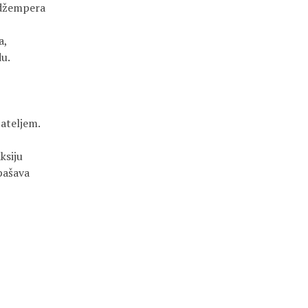
 džempera
a,
du.
jateljem.
ksiju
spašava