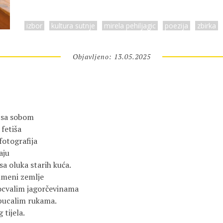
izbor
kultura sutnje
mirela pehiljagic
poezija
zbirka
Objavljeno: 13.05.2025
u sa sobom
fetiša
 fotografija
aju
 sa oluka starih kuća.
umeni zemlje
ocvalim jagorčevinama
spucalim rukama.
 tijela.