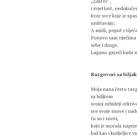
„Zašto?“,
i svjetlost, nedokuče
kroz srce koje je spas
uništavaju;
A misli, poput cvijeća
Ponovo sam riječima 
sebe i druge.
Lagano gazeći kada su
Razgovori sa bilja
Moja nana često raz
sa biljkom
svojoj orhideji otkriv
sve svoje snove i nad
tu su i snovi,
koje je morala napust
baš kao i kudjeljice v