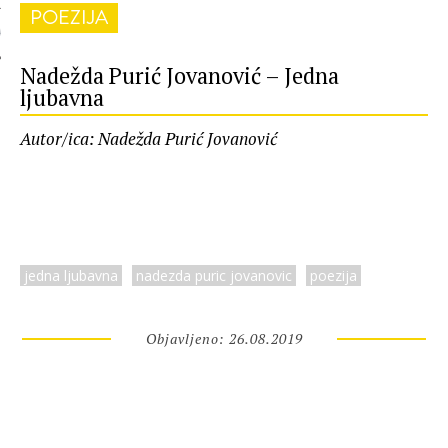
POEZIJA
 AUTORA
Nadežda Purić Jovanović – Jedna
ljubavna
Autor/ica: Nadežda Purić Jovanović
jedna ljubavna
nadezda puric jovanovic
poezija
Objavljeno: 26.08.2019