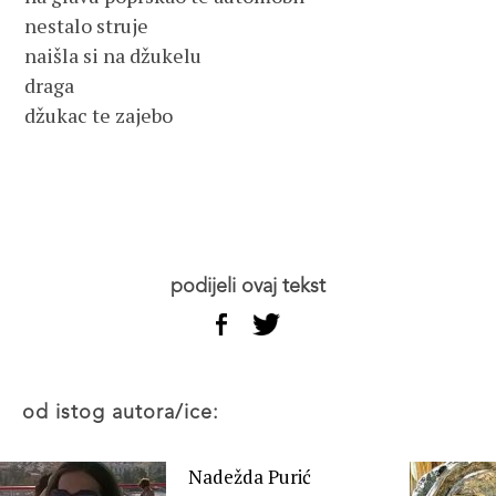
nestalo struje
naišla si na džukelu
draga
džukac te zajebo
podijeli ovaj tekst
od istog autora/ice:
Nadežda Purić