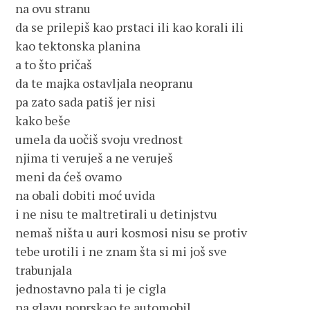
na ovu stranu
da se prilepiš kao prstaci ili kao korali ili
kao tektonska planina
a to što pričaš
da te majka ostavljala neopranu
pa zato sada patiš jer nisi
kako beše
umela da uočiš svoju vrednost
njima ti veruješ a ne veruješ
meni da ćeš ovamo
na obali dobiti moć uvida
i ne nisu te maltretirali u detinjstvu
nemaš ništa u auri kosmosi nisu se protiv
tebe urotili i ne znam šta si mi još sve
trabunjala
jednostavno pala ti je cigla
na glavu poprskao te automobil