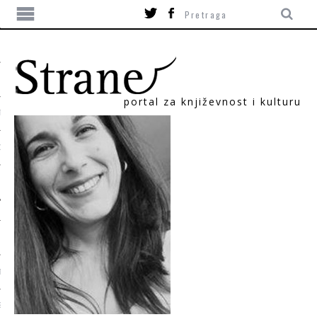
portal za književnost i kulturu
TIKA
ORI
T
SUM