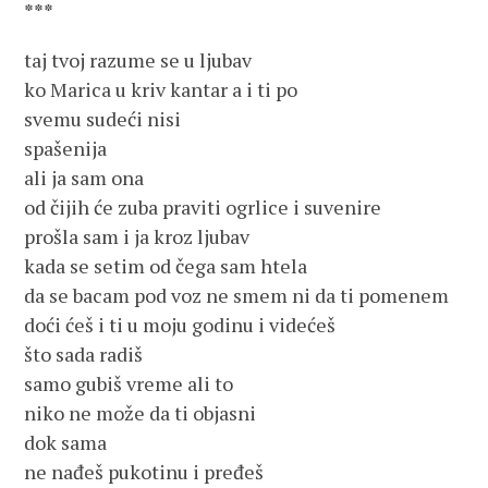
***
taj tvoj razume se u ljubav
ko Marica u kriv kantar a i ti po
svemu sudeći nisi
spašenija
ali ja sam ona
od čijih će zuba praviti ogrlice i suvenire
prošla sam i ja kroz ljubav
kada se setim od čega sam htela
da se bacam pod voz ne smem ni da ti pomenem
doći ćeš i ti u moju godinu i videćeš
što sada radiš
samo gubiš vreme ali to
niko ne može da ti objasni
dok sama
ne nađeš pukotinu i pređeš