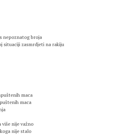
s nepoznatog broja
j situaciji zasmrdjeti na rakiju
apuštenih maca
apuštenih maca
nja 
 više nije važno
 koga nije stalo