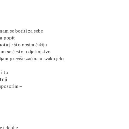
nam se boriti za sebe
im popit
ota je što nosim čakiju
am se često u djetinjstvo
ljam previše začina u svako jelo
 i to 
tnji
 upozorim – 
e i deblje 