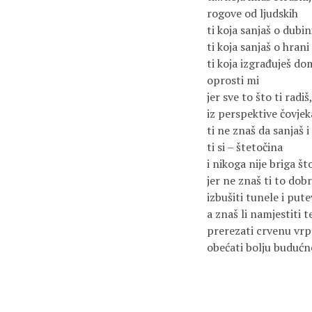
rogove od ljudskih
ti koja sanjaš o dubin
ti koja sanjaš o hrani
ti koja izgrađuješ do
oprosti mi
jer sve to što ti radi
iz perspektive čovjek
ti ne znaš da sanjaš 
ti si – štetočina
i nikoga nije briga št
jer ne znaš ti to dob
izbušiti tunele i pute
a znaš li namjestiti 
prerezati crvenu vr
obećati bolju budućn