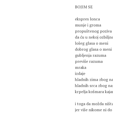
BOJIM SE
ekspres lonca
munje i groma
propuštenog poziva 
da ću u nekoj ozbiljno
lošeg glasa o meni
dobrog glasa o meni
gubljenja razuma
previše razuma
mraka
izdaje
hladnih zima zbog n
hladnih srca zbog n
krpelja košmara kaja
i toga da možda ništa
jer više nikome ni do