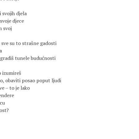
i svojih djela
 svoje djece
m svoj
š, sve su to strašne gadosti
a
i gradiš tunele budućnosti 
o izumireš
ro, obaviti posao poput ljudi
ve – to je lako
tendere
pcu
ost?