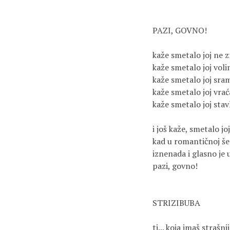
PAZI, GOVNO!
kaže smetalo joj ne z
kaže smetalo joj vol
kaže smetalo joj sram
kaže smetalo joj vrać
kaže smetalo joj stav
i još kaže, smetalo joj
kad u romantičnoj še
iznenada i glasno je
pazi, govno!
STRIZIBUBA
ti... koja imaš strašnij