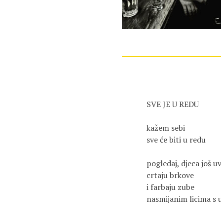
SVE JE U REDU
kažem sebi
sve će biti u redu
pogledaj, djeca još uv
crtaju brkove
i farbaju zube
nasmijanim licima s u