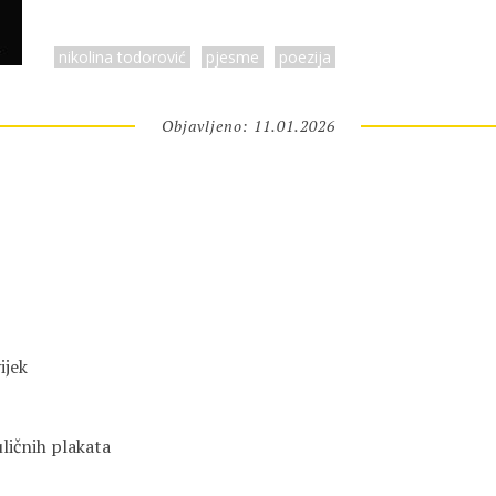
nikolina todorović
pjesme
poezija
Objavljeno: 11.01.2026
ijek 
ličnih plakata