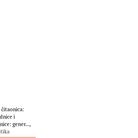
 čitaonica:
dnice i
nice: gener...,
itika