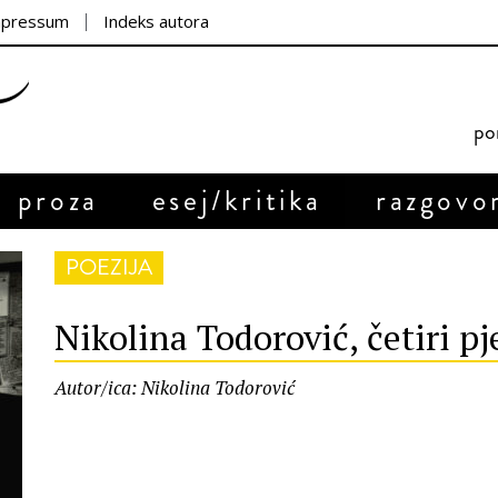
mpressum
Indeks autora
por
proza
esej/kritika
razgovo
POEZIJA
Nikolina Todorović, četiri p
Autor/ica: Nikolina Todorović