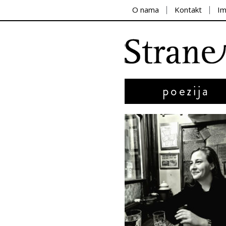
O nama
Kontakt
I
poezija