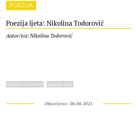
POEZIJA
 AUTORA
Poezija ljeta: Nikolina Todorović
Autor/ica: Nikolina Todorović
nikolina todorović
poezija ljeta
Objavljeno: 06.08.2021