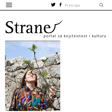
portal za književnost i kulturu
TIKA
ORI
T
SUM