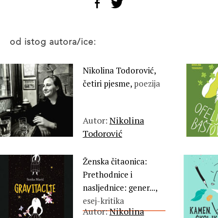
od istog autora/ice:
Nikolina Todorović,
četiri pjesme,
poezija
Autor:
Nikolina
Todorović
Ženska čitaonica:
Prethodnice i
nasljednice: gener...,
esej-kritika
Autor:
Nikolina