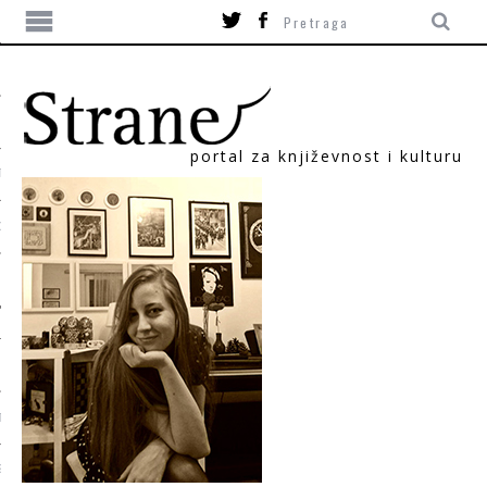
portal za književnost i kulturu
TIKA
ORI
T
SUM