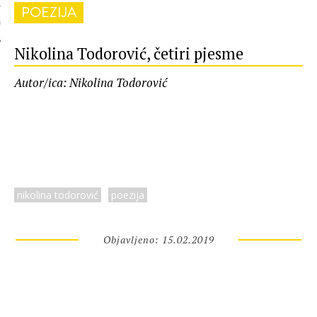
POEZIJA
 AUTORA
Nikolina Todorović, četiri pjesme
Autor/ica: Nikolina Todorović
nikolina todorović
poezija
Objavljeno: 15.02.2019