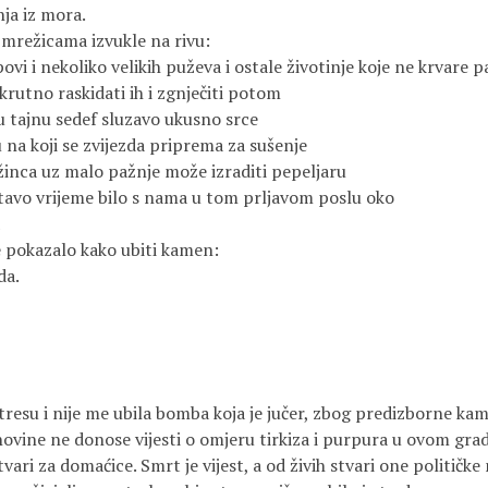
ja iz mora.
 mrežicama izvukle na rivu:
ovi i nekoliko velikih puževa i ostale životinje koje ne krvare p
krutno raskidati ih i zgnječiti potom
u tajnu sedef sluzavo ukusno srce
 na koji se zvijezda priprema za sušenje
ežinca uz malo pažnje može izraditi pepeljaru
čitavo vrijeme bilo s nama u tom prljavom poslu oko
e pokazalo kako ubiti kamen:
da.
resu i nije me ubila bomba koja je jučer, zbog predizborne kam
ovine ne donose vijesti o omjeru tirkiza i purpura u ovom gradu
vari za domaćice. Smrt je vijest, a od živih stvari one političke 