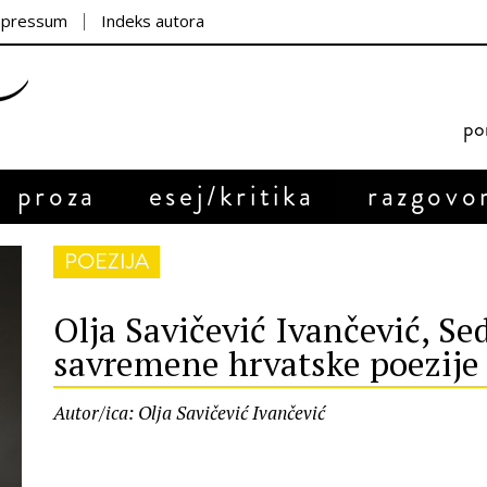
mpressum
Indeks autora
por
proza
esej/kritika
razgovo
POEZIJA
Olja Savičević Ivančević, S
savremene hrvatske poezije
Autor/ica: Olja Savičević Ivančević