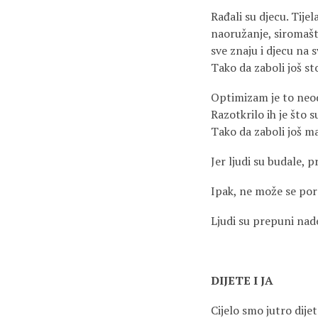
Rađali su djecu. Tijel
naoružanje, siromašt
sve znaju i djecu na s
Tako da zaboli još st
Optimizam je to neodg
Razotkrilo ih je što su
Tako da zaboli još ma
Jer ljudi su budale, 
Ipak, ne može se por
Ljudi su prepuni nade,
DIJETE I JA
Cijelo smo jutro dije