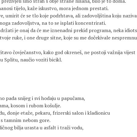
, preživjeli smo strah s obje strane nišana, bilo je to doma.
nosi tijelo, kaže iskustvo, mora jednom prestati.
ave, umirit će se tlo koje podrhtava, ali zadovoljština koju na
noga zadovoljstva, na to se isplati koncentrirati.
zadržati je onaj da će me iznenadni prekid programa, neka idiot
 tvoje ruke, i one druge sitne, koje su me dočekivale nespremnu,
čitavo čovječanstvo, kako god okreneš, ne postoji važnija vijest 
u Splitu, naučio voziti bicikl.
tiho pada snijeg i svi hodaju u papučama,
ama, kosom i rubom košulje.
u, donje etaže, pekaru, frizerski salon i kladionicu
o s tamnim nebom gore.
čnog bilja urasta u asfalt i traži vodu,