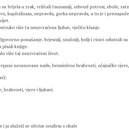
a su letjela u zrak, vrištali tsunamiji, odsvud potresi, ebole, ra
vo, kapitalizam, nepravda, gorka nepravda, a tu je i prenapuče
vijet.
ostruko više ta neuzvraćena ljubav, vječito klanje.
ovorno ponašanje. Svjesniji, snažniji, bolji i cinici odustali s
 pisali knjige.
lo više taj neuzvraćeni život.
prepuni neosnovane nade, besmislene hrabrosti, očajničke vjere,
eći:
 hrabrosti, vjere i ljubavi.
te i ja služeći se oštrim oruđem s obale