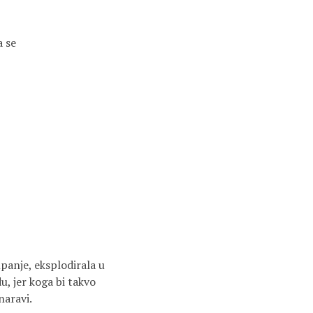
a se
panje, eksplodirala u
, jer koga bi takvo
naravi.