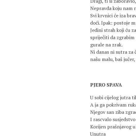
Dragi, ti si zaboravio
Nepravda koju nam na
Svi krvnici će iza br
doći. Ipak: postoje m
Jedini strah koji ću 
spriječiti da zgrabim
gurale na zrak.
Ni danas ni sutra za 
našu malu, baš jučer, 
PJERO SPAVA
U sobi cijelog jutra 
A ja ga pokrivam ruk
Njegov san ziba zgrad
I rascvalo susjedstv
Korijen prašnjavog uli
Unutra