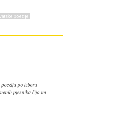
atske poezije
 poeziju po izboru
menih pjesnika čija im