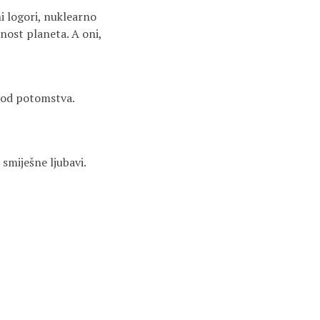
tni logori, nuklearno
nost planeta. A oni,
u od potomstva.
 smiješne ljubavi.