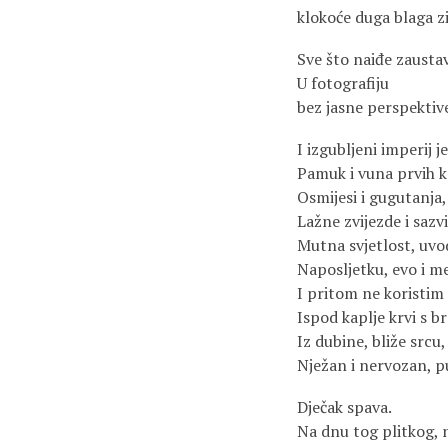
klokoće duga blaga z
Sve što naiđe zaustavl
U fotografiju
bez jasne perspektive
I izgubljeni imperij j
Pamuk i vuna prvih k
Osmijesi i gugutanja,
Lažne zvijezde i sazv
Mutna svjetlost, uvod
Naposljetku, evo i m
I pritom ne koristim 
Ispod kaplje krvi s br
Iz dubine, bliže srcu,
Nježan i nervozan, p
Dječak spava.
Na dnu tog plitkog, 