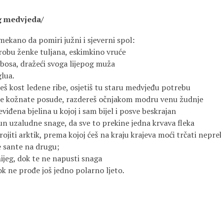
og medvjeda/
mekano da pomiri južni i sjeverni spol:
trobu ženke tuljana, eskimkino vruće
 bosa, dražeći svoga lijepog muža
glua.
eš kost ledene ribe, osjetiš tu staru medvjeđu potrebu
eke kožnate posude, razdereš očnjakom modru venu žudnje
neviđena bjelina u kojoj i sam bijel i posve beskrajan
un uzaludne snage, da sve to prekine jedna krvava fleka
rojiti arktik, prema kojoj ćeš na kraju krajeva moći trčati nepr
e sante na drugu;
ijeg, dok te ne napusti snaga
ok ne prođe još jedno polarno ljeto.