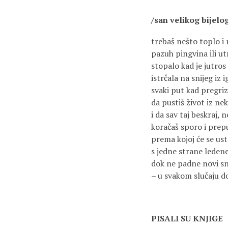
/san velikog bijel
trebaš nešto toplo i 
pazuh pingvina ili u
stopalo kad je jutros
istrčala na snijeg iz i
svaki put kad pregriz
da pustiš život iz n
i da sav taj beskraj, 
koračaš sporo i prep
prema kojoj će se ust
s jedne strane leden
dok ne padne novi sn
– u svakom slučaju d
PISALI SU KNJIGE