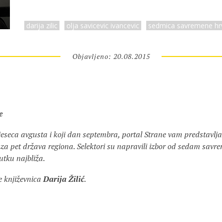
darija zilic
olja savicevic ivancevic
sedmica savremene hrv
Objavljeno: 20.08.2015
e
seca avgusta i koji dan septembra, portal Strane vam predstavlja
 za pet država regiona. Selektori su napravili izbor od sedam savre
utku najbliža.
e književnica
Darija Žilić
.