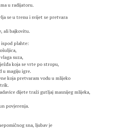
ima u radijatoru.
ja se u trenu i svijet se pretvara
, ali bajkovitu.
e ispod plahte:
ošuljica,
 vlaga suza,
iježđa koja se vrte po stropu,
 u magiju igre.
ene koja pretvaram vodu u mlijeko
trik.
adavice dijete traži gutljaj masnijeg mlijeka,
un povjerenja.
nepomičnog sna, ljubav je