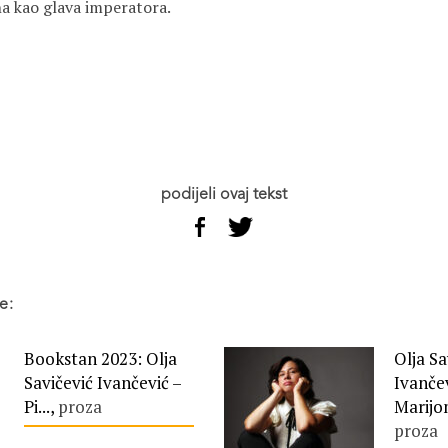
jna kao glava imperatora.
podijeli ovaj tekst
e:
Bookstan 2023: Olja
Olja Sa
Savičević Ivančević –
Ivančev
Pi...,
proza
Marijo
proza