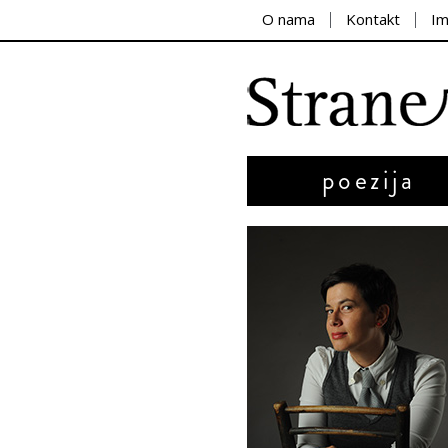
O nama
Kontakt
I
poezija