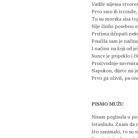
Vadile nijema stvoren
Prvo smo ih izronile,
Tu su morska sisa trp
Nije činilo posebno o
Prstima iščupati nek
Poučila sam je načinu
I načinu na koji od j
Sunce je pripeklo i 
Proizvodnje suvenira
Napokon, dijete mi j
Prvo ga oživiš, pa on
PISMO MUŽU
Nisam poginula u pot
Istanbulu. Znam da n
što zanimalo, to su st