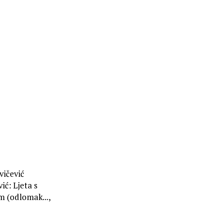
vičević
ić: Ljeta s
m (odlomak...,