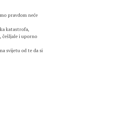
zivamo pravdom neće
ska katastrofa,
 češljale i uporno
na svijetu od te da si