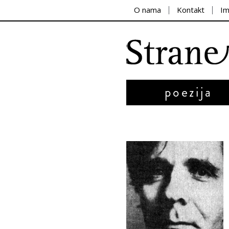
O nama
Kontakt
I
poezija