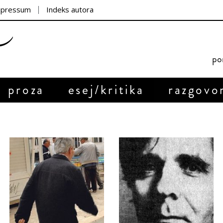
mpressum
Indeks autora
por
proza
esej/kritika
razgovo