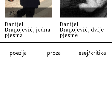
POEZIJA
POEZIJA
Danijel
Danijel
Dragojević, jedna
Dragojević, dvije
pjesma
pjesme
poezija
proza
esej/kritika