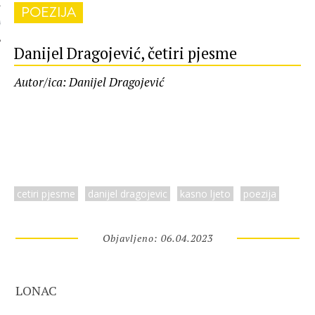
POEZIJA
 AUTORA
Danijel Dragojević, četiri pjesme
Autor/ica: Danijel Dragojević
cetiri pjesme
danijel dragojevic
kasno ljeto
poezija
Objavljeno: 06.04.2023
LONAC
