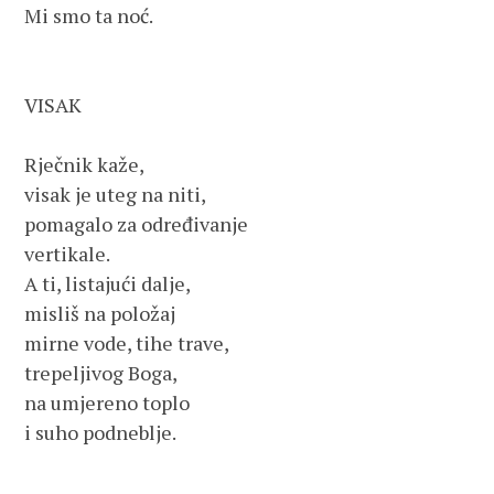
Mi smo ta noć.

VISAK

Rječnik kaže,

visak je uteg na niti, 

pomagalo za određivanje

vertikale.

A ti, listajući dalje,

misliš na položaj

mirne vode, tihe trave,

trepeljivog Boga, 

na umjereno toplo

i suho podneblje. 
