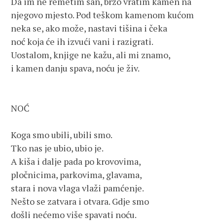
Da im ne remetim san, brzo vratim kamen na

njegovo mjesto. Pod teškom kamenom kućom

neka se, ako može, nastavi tišina i čeka

noć koja će ih izvući vani i razigrati.

Uostalom, knjige ne kažu, ali mi znamo, 

i kamen danju spava, noću je živ.

NOĆ

Koga smo ubili, ubili smo.

Tko nas je ubio, ubio je.

A kiša i dalje pada po krovovima,

pločnicima, parkovima, glavama,

stara i nova vlaga vlaži pamćenje. 

Nešto se zatvara i otvara. Gdje smo

došli nećemo više spavati noću.
