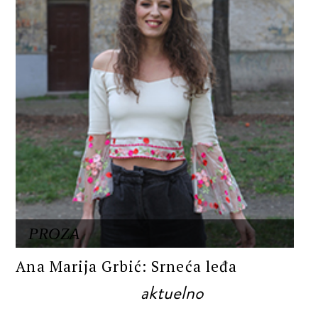
PROZA
Ana Marija Grbić: Srneća leđa
aktuelno