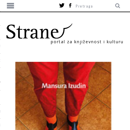
portal za književnost i kulturu
TIKA
ORI
T
SUM