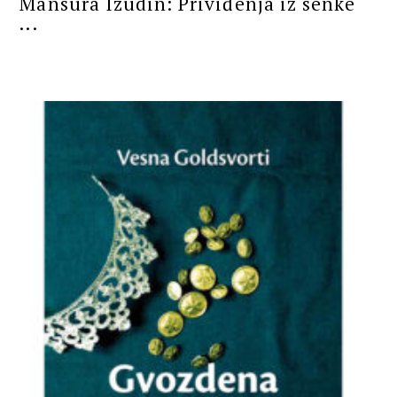
Mansura Izudin: Priviđenja iz senke
...