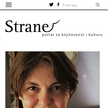
portal za književnost i kulturu
TIKA
ORI
T
SUM