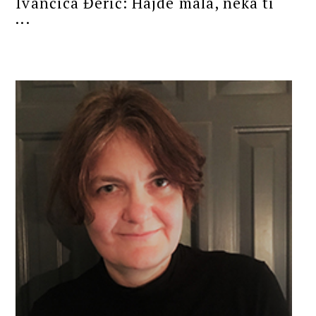
Ivančica Đerić: Hajde mala, neka ti
...