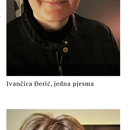
 AUTORA
POEZIJA
Ivančica Đerić, jedna pjesma