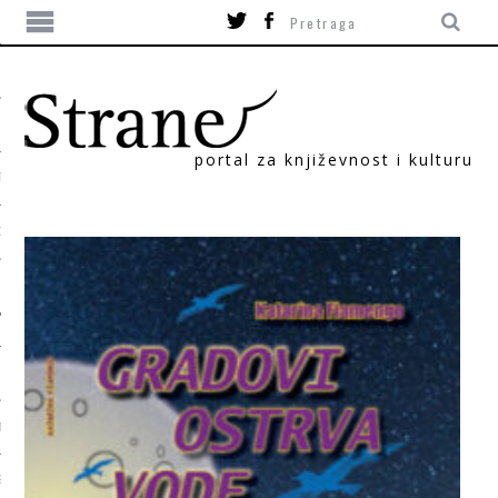
portal za književnost i kulturu
TIKA
ORI
T
SUM