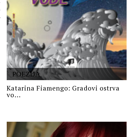
 AUTORA
POEZIJA
Katarina Fiamengo: Gradovi ostrva
vo...