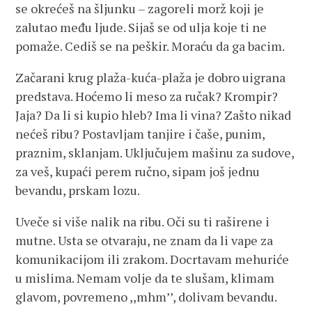
se okrećeš na šljunku – zagoreli morž koji je
zalutao među ljude. Sijaš se od ulja koje ti ne
pomaže. Cediš se na peškir. Moraću da ga bacim.
Začarani krug plaža-kuća-plaža je dobro uigrana
predstava. Hoćemo li meso za ručak? Krompir?
Jaja? Da li si kupio hleb? Ima li vina? Zašto nikad
nećeš ribu? Postavljam tanjire i čaše, punim,
praznim, sklanjam. Uključujem mašinu za sudove,
za veš, kupaći perem ručno, sipam još jednu
bevandu, prskam lozu.
Uveče si više nalik na ribu. Oči su ti raširene i
mutne. Usta se otvaraju, ne znam da li vape za
komunikacijom ili zrakom. Docrtavam mehuriće
u mislima. Nemam volje da te slušam, klimam
glavom, povremeno ,,mhm’’, dolivam bevandu.