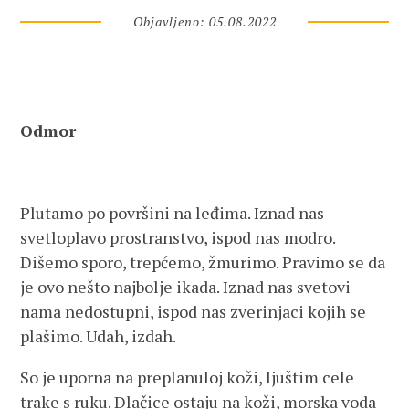
Objavljeno: 05.08.2022
Odmor
Plutamo po površini na leđima. Iznad nas
svetloplavo prostranstvo, ispod nas modro.
Dišemo sporo, trepćemo, žmurimo. Pravimo se da
je ovo nešto najbolje ikada. Iznad nas svetovi
nama nedostupni, ispod nas zverinjaci kojih se
plašimo. Udah, izdah.
So je uporna na preplanuloj koži, ljuštim cele
trake s ruku. Dlačice ostaju na koži, morska voda