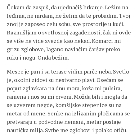
Čekam da zaspiš, da ujednačiš hrkanje. Ležim na
leđima, ne mrdam, ne želim da te probudim. Tvoj
znoj je zaposeo celu sobu, sve prostorije u kući.
Razmišljam o svetlosnoj zagađenosti, čak ni ovde
se više ne vide zvezde kao nekad. Komarci mi
grizu zglobove, lagano navlačim čaršav preko
ruku i nogu. Onda bežim.
Mesec je pun i sa terase vidim parče neba. Svetlo
je, okolni zidovi su nestvarno plavi. Osećam se
poput zglavkara na dnu mora, koža mi pulsira,
ramena i nos su mi crveni. Možda bih i mogla da
se uzverem negde, komšijske stepenice su na
metar od mene. Senke na izlizanim pločicama se
pretvaraju u podvodne nemani, metar postaje
nautička milja. Svrbe me zglobovi i polako otiču.