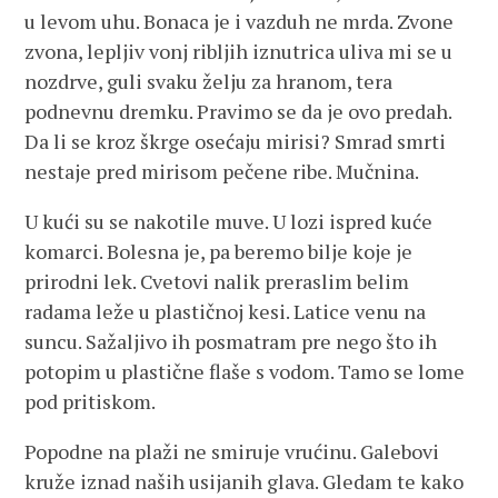
u levom uhu. Bonaca je i vazduh ne mrda. Zvone
zvona, lepljiv vonj ribljih iznutrica uliva mi se u
nozdrve, guli svaku želju za hranom, tera
podnevnu dremku. Pravimo se da je ovo predah.
Da li se kroz škrge osećaju mirisi? Smrad smrti
nestaje pred mirisom pečene ribe. Mučnina.
U kući su se nakotile muve. U lozi ispred kuće
komarci. Bolesna je, pa beremo bilje koje je
prirodni lek. Cvetovi nalik preraslim belim
radama leže u plastičnoj kesi. Latice venu na
suncu. Sažaljivo ih posmatram pre nego što ih
potopim u plastične flaše s vodom. Tamo se lome
pod pritiskom.
Popodne na plaži ne smiruje vrućinu. Galebovi
kruže iznad naših usijanih glava. Gledam te kako