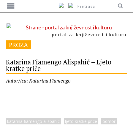
portal za književnost i kulturu
PROZA
Katarina Fiamengo Alispahić – Ljeto
kratke priče
Autor/ica: Katarina Fiamengo
katarina fiamengo alispahic
ljeto kratke price
odmor