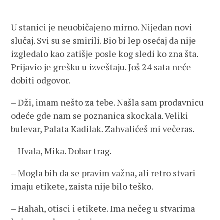
U stanici je neuobičajeno mirno. Nijedan novi
slučaj. Svi su se smirili. Bio bi lep osećaj da nije
izgledalo kao zatišje posle kog sledi ko zna šta.
Prijavio je grešku u izveštaju. Još 24 sata neće
dobiti odgovor.
– Dži, imam nešto za tebe. Našla sam prodavnicu
odeće gde nam se poznanica skockala. Veliki
bulevar, Palata Kadilak. Zahvalićeš mi večeras.
– Hvala, Mika. Dobar trag.
– Mogla bih da se pravim važna, ali retro stvari
imaju etikete, zaista nije bilo teško.
– Hahah, otisci i etikete. Ima nečeg u stvarima