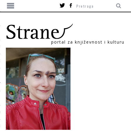
portal za književnost i kulturu
TIKA
ORI
T
SUM