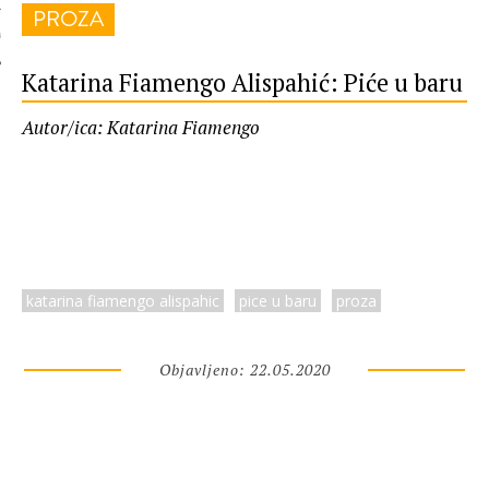
PROZA
 AUTORA
Katarina Fiamengo Alispahić: Piće u baru
Autor/ica: Katarina Fiamengo
katarina fiamengo alispahic
pice u baru
proza
Objavljeno: 22.05.2020