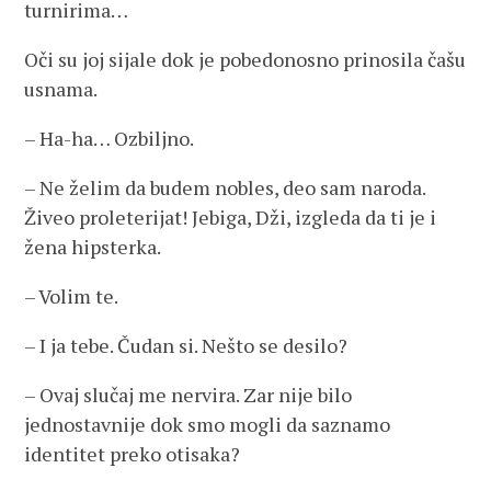
turnirima…
Oči su joj sijale dok je pobedonosno prinosila čašu
usnama.
– Ha-ha… Ozbiljno.
– Ne želim da budem nobles, deo sam naroda.
Živeo proleterijat! Jebiga, Dži, izgleda da ti je i
žena hipsterka.
– Volim te.
– I ja tebe. Čudan si. Nešto se desilo?
– Ovaj slučaj me nervira. Zar nije bilo
jednostavnije dok smo mogli da saznamo
identitet preko otisaka?