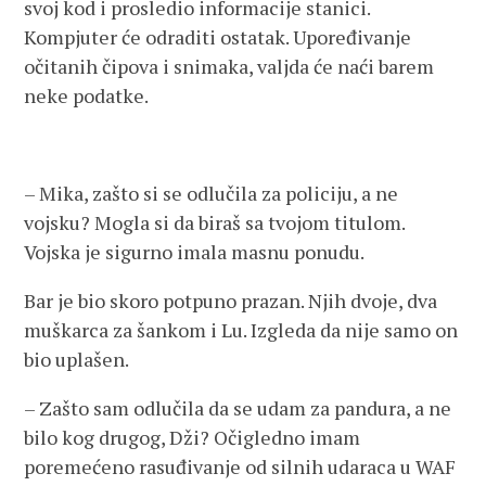
svoj kod i prosledio informacije stanici.
Kompjuter će odraditi ostatak. Upoređivanje
očitanih čipova i snimaka, valjda će naći barem
neke podatke.
– Mika, zašto si se odlučila za policiju, a ne
vojsku? Mogla si da biraš sa tvojom titulom.
Vojska je sigurno imala masnu ponudu.
Bar je bio skoro potpuno prazan. Njih dvoje, dva
muškarca za šankom i Lu. Izgleda da nije samo on
bio uplašen.
– Zašto sam odlučila da se udam za pandura, a ne
bilo kog drugog, Dži? Očigledno imam
poremećeno rasuđivanje od silnih udaraca u WAF