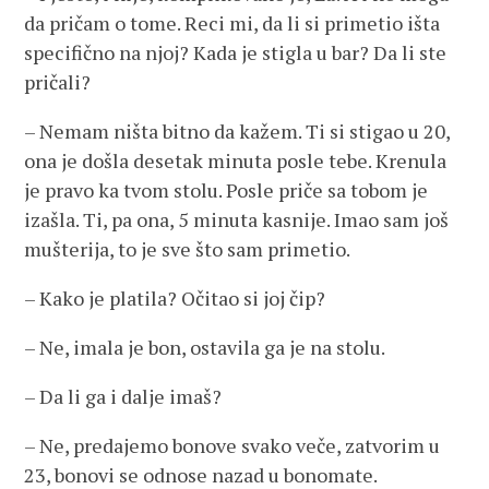
da pričam o tome. Reci mi, da li si primetio išta
specifično na njoj? Kada je stigla u bar? Da li ste
pričali?
– Nemam ništa bitno da kažem. Ti si stigao u 20,
ona je došla desetak minuta posle tebe. Krenula
je pravo ka tvom stolu. Posle priče sa tobom je
izašla. Ti, pa ona, 5 minuta kasnije. Imao sam još
mušterija, to je sve što sam primetio.
– Kako je platila? Očitao si joj čip?
– Ne, imala je bon, ostavila ga je na stolu.
– Da li ga i dalje imaš?
– Ne, predajemo bonove svako veče, zatvorim u
23, bonovi se odnose nazad u bonomate.