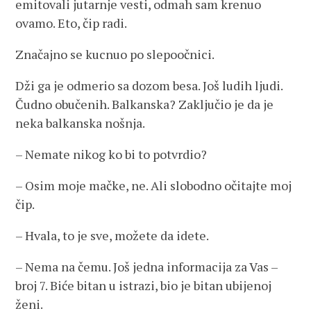
emitovali jutarnje vesti, odmah sam krenuo
ovamo. Eto, čip radi.
Značajno se kucnuo po slepoočnici.
Dži ga je odmerio sa dozom besa. Još ludih ljudi.
Čudno obučenih. Balkanska? Zaključio je da je
neka balkanska nošnja.
– Nemate nikog ko bi to potvrdio?
– Osim moje mačke, ne. Ali slobodno očitajte moj
čip.
– Hvala, to je sve, možete da idete.
– Nema na čemu. Još jedna informacija za Vas –
broj 7. Biće bitan u istrazi, bio je bitan ubijenoj
ženi.