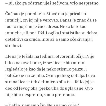
– Bi, ako ga odstranjuješ sečivom, vrlo nespretno.
Čučnuo je pored tela. Sinoć mu je pričala o
intuiciji, on joj nije verovao. Danas je znao da se
radi o njoj čim je čuo adresu. Neko bi rekao
intuicija, ali ne i Dži. Logika i statistika su dobra
detektivska oruđa. Intuicija samo očekivanja i
strahovi.
Elena je ležala na leđima, otvorenih očiju. Nije
bilo znakova borbe, izraz lica je bio miran.
Izgledalo je kao da je neko stisnuo pauzu, i
položio je na zemlju. Osim jednog detalja. Leva
strana lica je tek delimično bila tu – falio joj je
deo od levog oka, preko uha do ugla usne. Ovo
nije bilo nespretno, samo preterano.
– Dakle, nemamo čip. Ne znamo ko je?