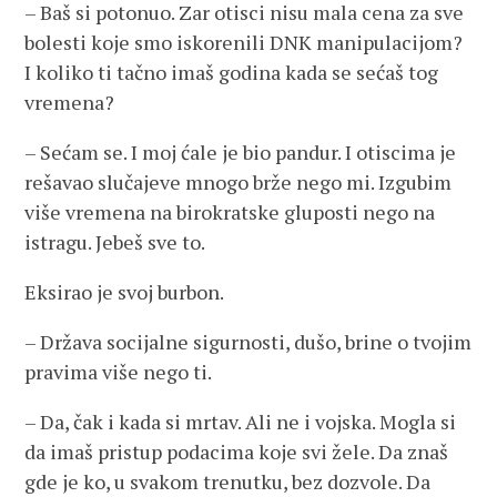
– Baš si potonuo. Zar otisci nisu mala cena za sve
bolesti koje smo iskorenili DNK manipulacijom?
I koliko ti tačno imaš godina kada se sećaš tog
vremena?
– Sećam se. I moj ćale je bio pandur. I otiscima je
rešavao slučajeve mnogo brže nego mi. Izgubim
više vremena na birokratske gluposti nego na
istragu. Jebeš sve to.
Eksirao je svoj burbon.
– Država socijalne sigurnosti, dušo, brine o tvojim
pravima više nego ti.
– Da, čak i kada si mrtav. Ali ne i vojska. Mogla si
da imaš pristup podacima koje svi žele. Da znaš
gde je ko, u svakom trenutku, bez dozvole. Da