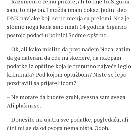
– Razumem o čemu pričate, ali to nije to. Sigurna
sam, to nije on. I možda imam dokaz. Jedini deo
DNK navlake koji se ne menja su prelomi. Nez je
slomio nogu kada smo imali 14 godina. Sigurno
postoje podaci u bolnici Sedme opštine.
– Ok, ali kako mislite da prvo nađem Neza, zatim
da ga nateram da ode na skenere, da iskopam
podatke iz opštine koja je trenutno najveće leglo
kriminala? Pod kojom optužbom? Niste se lepo
pozdravili sa prijateljicom?
– Ne morate da budete grubi, svesna sam svega.
Ali plašim se.
– Donesite mi ujutru sve podatke, pogledaću, ali
čini mi se da od ovoga nema ništa. Odoh.