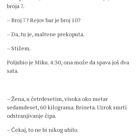
broja 7.
– Broj 7? Rejov bar je broj 10?
– Da, tu je, maltene prekoputa.
– Stižem.
Poljubio je Miku. 4:30, ona može da spava još dva
sata.
– Žena, u četrdesetim, visoka oko metar
sedamdeset, 60 kilograma. Brineta. Uzrok smrti
odstranjivanje čipa.
– Čekaj, to ne bi nikog ubilo.