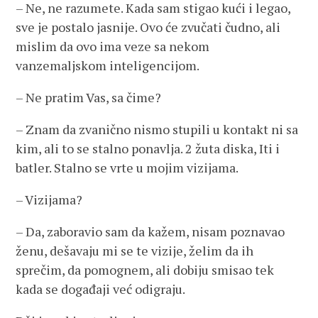
– Ne, ne razumete. Kada sam stigao kući i legao,
sve je postalo jasnije. Ovo će zvučati čudno, ali
mislim da ovo ima veze sa nekom
vanzemaljskom inteligencijom.
– Ne pratim Vas, sa čime?
– Znam da zvanično nismo stupili u kontakt ni sa
kim, ali to se stalno ponavlja. 2 žuta diska, Iti i
batler. Stalno se vrte u mojim vizijama.
– Vizijama?
– Da, zaboravio sam da kažem, nisam poznavao
ženu, dešavaju mi se te vizije, želim da ih
sprečim, da pomognem, ali dobiju smisao tek
kada se događaji već odigraju.