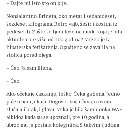
– Dajte mi isto što on pije.
Nonšalantno. Brineta, oko metar i sedamdeset,
šezdeset kilograma. Retro vajb, šešir i kostim iz
pedesetih. Zašto se ljudi lože na modu koja je bila
aktuelna pre više od 100 godina? Mrzeo je ta
hipsterska fetišarenja. Opušteno se zavalila na
stolicu pored njega.
– Ćao. Ja sam Elena.
– Ćao.
Ako očekuje ćaskanje, teško. Čeka ga žena. Jedno
piće u baru, i kući. Dogovor kuću čuva, u ovom
slučaju i brak, i glavu. Mika je bila šampionka WAF
aikidoa kada su se upoznali, pre 10 godina, a
ubrzo mu je postala koleginica. S takvim ljudima