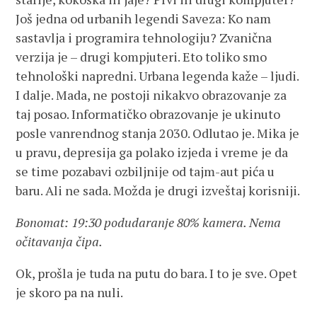
Još jedna od urbanih legendi Saveza: Ko nam
sastavlja i programira tehnologiju? Zvanična
verzija je – drugi kompjuteri. Eto toliko smo
tehnološki napredni. Urbana legenda kaže – ljudi.
I dalje. Mada, ne postoji nikakvo obrazovanje za
taj posao. Informatičko obrazovanje je ukinuto
posle vanrendnog stanja 2030. Odlutao je. Mika je
u pravu, depresija ga polako izjeda i vreme je da
se time pozabavi ozbiljnije od tajm-aut pića u
baru. Ali ne sada. Možda je drugi izveštaj korisniji.
Bonomat: 19:30 podudaranje 80% kamera. Nema
očitavanja čipa.
Ok, prošla je tuda na putu do bara. I to je sve. Opet
je skoro pa na nuli.