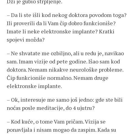
Dži je gubio strpljenje.
– Da li ste išli kod nekog doktora povodom toga?
Ili proverili da li Vam čip dobro funkcioniše?
Imate li neke elektronske implante? Kratki
spojevi možda?
– Ne shvatate me ozbiljno, ali u redu je, navikao
sam. Imam vizije od pete godine. Išao sam kod
doktora. Nemam nikakve neurološke probleme.
Čip funkcioniše normalno. Nemam druge
elektronske implante.
– Ok, interesuje me samo još jedno: gde ste bili
noćas posle meditacije, do 4 ujutru?
– Kod kuće, o tome Vam pričam. Vizija se
ponavljala i nisam mogao da zaspim. Kada su