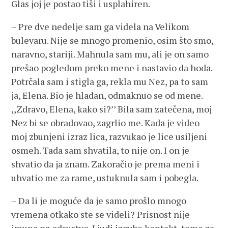
Glas joj je postao tiši i usplahiren.
– Pre dve nedelje sam ga videla na Velikom
bulevaru. Nije se mnogo promenio, osim što smo,
naravno, stariji. Mahnula sam mu, ali je on samo
prešao pogledom preko mene i nastavio da hoda.
Potrčala sam i stigla ga, rekla mu Nez, pa to sam
ja, Elena. Bio je hladan, odmaknuo se od mene.
,,Zdravo, Elena, kako si?’’ Bila sam zatečena, moj
Nez bi se obradovao, zagrlio me. Kada je video
moj zbunjeni izraz lica, razvukao je lice usiljeni
osmeh. Tada sam shvatila, to nije on. I on je
shvatio da ja znam. Zakoračio je prema meni i
uhvatio me za rame, ustuknula sam i pobegla.
– Da li je moguće da je samo prošlo mnogo
vremena otkako ste se videli? Prisnost nije