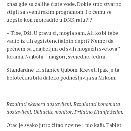
znaš gde su zalihe čiste vode. Dokle smo stvarno
stigli sa svemirskim programom. I o čemu se
uopšte koji moj radilo u DNK ratu?!?
– Tiše, Dži. U pravu si, mogla sam. Ali ko bi tebe
vadio iz tih egzistencijalnih depri? Nemoj da
počnem sa ,,najboljim od svih mogućih svetova’’
forama. Najbolji – najgori, svejedno. Jedini.
Standardne tri stanice tjubom. Krevet. Ipak je ta
kolotečina bila daleko podnošljivija sa Mikom.
Rezultati skenera dostavljeni. Rezulatati bonomata
dostavljeni. Uključite monitor. Prijatno čitanje želim.
Otac je svako jutro čitao novine i pio kafu. Tablet