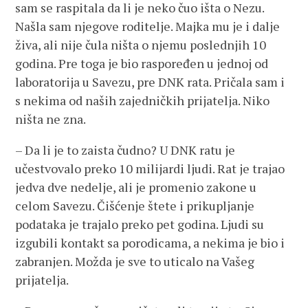
sam se raspitala da li je neko čuo išta o Nezu.
Našla sam njegove roditelje. Majka mu je i dalje
živa, ali nije čula ništa o njemu poslednjih 10
godina. Pre toga je bio raspoređen u jednoj od
laboratorija u Savezu, pre DNK rata. Pričala sam i
s nekima od naših zajedničkih prijatelja. Niko
ništa ne zna.
– Da li je to zaista čudno? U DNK ratu je
učestvovalo preko 10 milijardi ljudi. Rat je trajao
jedva dve nedelje, ali je promenio zakone u
celom Savezu. Čišćenje štete i prikupljanje
podataka je trajalo preko pet godina. Ljudi su
izgubili kontakt sa porodicama, a nekima je bio i
zabranjen. Možda je sve to uticalo na Vašeg
prijatelja.