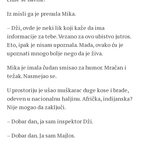
Iz misli ga je prenula Mika.
– Dži, ovde je neki lik koji kaže da ima
informacije za tebe. Vezano za ovo ubistvo jutros.
Eto, ipak je nisam upoznala. Mada, ovako ću je
upoznati mnogo bolje nego da je živa.
Mika je imala čudan smisao za humor. Mračan i
težak. Nasmejao se.
U prostoriju je ušao muškarac duge kose i brade,
odeven u nacionalnu haljinu. Afrička, indijanska?
Nije mogao da zaključi.
– Dobar dan, ja sam inspektor Dži.
– Dobar dan. Ja sam Majlos.