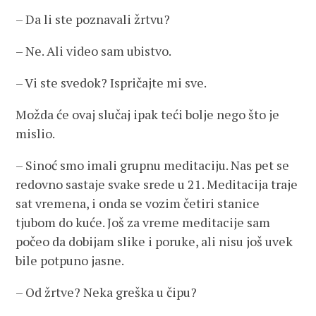
– Da li ste poznavali žrtvu?
– Ne. Ali video sam ubistvo.
– Vi ste svedok? Ispričajte mi sve.
Možda će ovaj slučaj ipak teći bolje nego što je
mislio.
– Sinoć smo imali grupnu meditaciju. Nas pet se
redovno sastaje svake srede u 21. Meditacija traje
sat vremena, i onda se vozim četiri stanice
tjubom do kuće. Još za vreme meditacije sam
počeo da dobijam slike i poruke, ali nisu još uvek
bile potpuno jasne.
– Od žrtve? Neka greška u čipu?