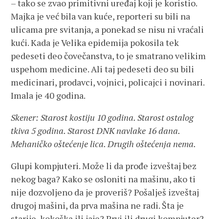
– tako se zvao primitivni uređaj koji je koristio.
Majka je već bila van kuće, reporteri su bili na
ulicama pre svitanja, a ponekad se nisu ni vraćali
kući. Kada je Velika epidemija pokosila tek
pedeseti deo čovečanstva, to je smatrano velikim
uspehom medicine. Ali taj pedeseti deo su bili
medicinari, prodavci, vojnici, policajci i novinari.
Imala je 40 godina.
Skener: Starost kostiju 10 godina. Starost ostalog
tkiva 5 godina. Starost DNK navlake 16 dana.
Mehaničko oštećenje lica. Drugih oštećenja nema.
Glupi kompjuteri. Može li da prođe izveštaj bez
nekog baga? Kako se osloniti na mašinu, ako ti
nije dozvoljeno da je proveriš? Pošalješ izveštaj
drugoj mašini, da prva mašina ne radi. Šta je
starije, kokoška ili jaje? Prvi ili drugi kompjuter?