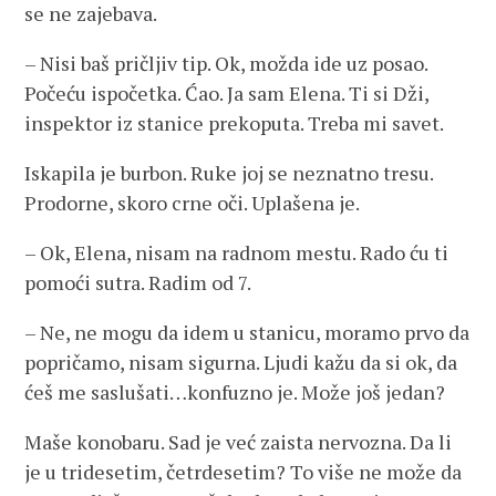
se ne zajebava.
– Nisi baš pričljiv tip. Ok, možda ide uz posao.
Počeću ispočetka. Ćao. Ja sam Elena. Ti si Dži,
inspektor iz stanice prekoputa. Treba mi savet.
Iskapila je burbon. Ruke joj se neznatno tresu.
Prodorne, skoro crne oči. Uplašena je.
– Ok, Elena, nisam na radnom mestu. Rado ću ti
pomoći sutra. Radim od 7.
– Ne, ne mogu da idem u stanicu, moramo prvo da
popričamo, nisam sigurna. Ljudi kažu da si ok, da
ćeš me saslušati…konfuzno je. Može još jedan?
Maše konobaru. Sad je već zaista nervozna. Da li
je u tridesetim, četrdesetim? To više ne može da