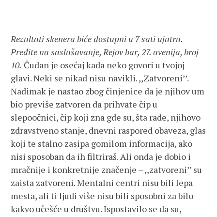
Rezultati skenera biće dostupni u 7 sati ujutru.
Pređite na saslušavanje, Rejov bar, 27. avenija, broj
10.
Čudan je osećaj kada neko govori u tvojoj
glavi. Neki se nikad nisu navikli. ,,Zatvoreni’’.
Nadimak je nastao zbog činjenice da je njihov um
bio previše zatvoren da prihvate čip u
slepoočnici, čip koji zna gde su, šta rade, njihovo
zdravstveno stanje, dnevni raspored obaveza, glas
koji te stalno zasipa gomilom informacija, ako
nisi sposoban da ih filtriraš. Ali onda je dobio i
mračnije i konkretnije značenje – ,,zatvoreni’’ su
zaista zatvoreni. Mentalni centri nisu bili lepa
mesta, ali ti ljudi više nisu bili sposobni za bilo
kakvo učešće u društvu. Ispostavilo se da su,