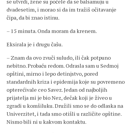
se utvrdi, žene su počele da se balsamuju u
dvadesetim, i morao si da im tražiš očitavanje
čipa, da bi znao istinu.
– 15 minuta. Onda moram da krenem.
Eksirala je i drugu čašu.
– Znam da ovo zvuči suludo, ili čak potpuno
nebitno. Probaću redom. Odrasla sam u Sedmoj
opštini, mirno i lepo detinjstvo, pored
standardnih kriza i epidemija koje su povremeno
opterećivale ceo Savez. Jedan od najboljih
prijatelja mi je bio Nez, dečak koji je živeo u
zgradi u komšiluku. Družili smo se do odlaska na
Univerzitet, i tada smo otišli u različite opštine.
Nismo bili ni u kakvom kontaktu.