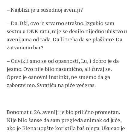
– Najbliži je u susednoj aveniji?
– Da. Dži, ovo je stvarno strašno. Izgubio sam
sestru u DNK ratu, nije se desilo nijedno ubistvo u
avenijama od tada. Da li treba da se plašimo? Da
zatvaramo bar?
– Odvikli smo se od opasnosti, Lu, i dobro je da
jesmo. Ovo nije bilo nasumično, ali čuvaj se.
Oprez je osnovni instinkt, ne smemo da ga
zaboravimo. Svratiću na piće večeras.
Bonomat u 26. aveniji je bio prilično prometan.
Nije bilo šanse da sam pregleda snimak od juče,
ako je Elena uopšte koristila baš njega. Ukucao je