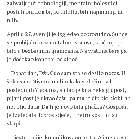
zahvaljujući tehnologiji, mentalni bolesnici
postali oni koji bi, po difoltu, bili najimuniji na
njih.
April u 27. aveniji je izgledao dobroćudno. Sunce
se probijalo kroz metalne svodove, zračenje je
bilo u bezbednim granicama. Na vratima bara ga
je dočekao konobar od sinoć.
– Dobar dan, Dži. Čuo sam šta se desilo noćas. U
šoku sam. Nismo imali nikakav zločin ovde
poslednjih 7 godina, a i tad je bila neka glupost,
pijani gost je ukrao čašu, pa mu je čip bio blokiran
nedelju dana. Da li je i ovo bila pljačka? Gospođa
je izgledala dobrostojeće, ti retro kostimi su
skupi.
– I jeste, i nije, komplikovano je, Lu. A i ne mogu