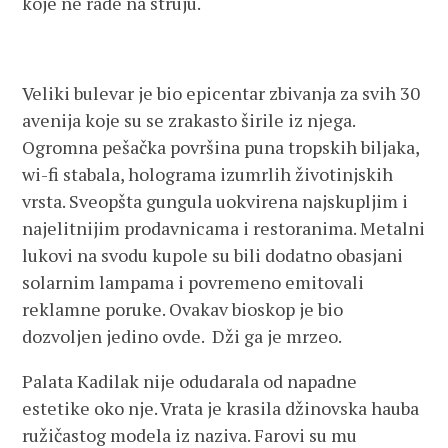
koje ne rade na struju.
Veliki bulevar je bio epicentar zbivanja za svih 30
avenija koje su se zrakasto širile iz njega.
Ogromna pešačka površina puna tropskih biljaka,
wi-fi stabala, holograma izumrlih životinjskih
vrsta. Sveopšta gungula uokvirena najskupljim i
najelitnijim prodavnicama i restoranima. Metalni
lukovi na svodu kupole su bili dodatno obasjani
solarnim lampama i povremeno emitovali
reklamne poruke. Ovakav bioskop je bio
dozvoljen jedino ovde. Dži ga je mrzeo.
Palata Kadilak nije odudarala od napadne
estetike oko nje. Vrata je krasila džinovska hauba
ružičastog modela iz naziva. Farovi su mu