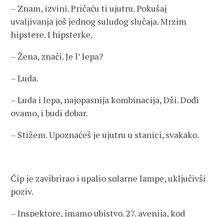
– Znam, izvini. Pričaću ti ujutru. Pokušaj
uvaljivanja još jednog suludog slučaja. Mrzim
hipstere. I hipsterke.
– Žena, znači. Je l’ lepa?
– Luda.
– Luda i lepa, najopasnija kombinacija, Dži. Dođi
ovamo, i budi dobar.
– Stižem. Upoznaćeš je ujutru u stanici, svakako.
Čip je zavibrirao i upalio solarne lampe, uključivši
poziv.
– Inspektore, imamo ubistvo. 27. avenija, kod