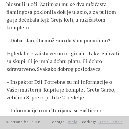
blesnuli u oči. Zatim su mu se dva ružičasta
flamingosa poklonila dok je ulazio, a za pultom
ga je dočekala fejk Grejs Keli, u ružičastom
kompletu.
– Dobar dan, šta možemo da Vam ponudimo?
Izgledala je zaista verno originalu. Takvi zahvati
su skupi. Ili je imala dobru platu, ili dobro
zdravstveno. Svakako dobrog poslodavca.
– Inspektor Dži. Potrebne su mi informacije o
Vašoj mušteriji. Kupila je komplet Greta Garbo,
veličina 8, pre otprilike 2 nedelje.
– Informacije o mušterijama su zaštićene
zakonom, ne mogu da Vam pomognem. A i za to
strane.ba, 2018.
design:
mela
coding:
Haris Hadžić
©
bi svakako morali da se obratite Greti.