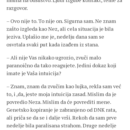
imuna na odsustvo. Ljudi izgube kontakt, teme za
razgovor.
– Ovo nije to. To nije on. Sigurna sam. Ne znam
zašto izgleda kao Nez, ali cela situacija je bila
jeziva. Uplašio me je, nedelju dana sam se
osvrtala svaki put kada izađem iz stana.
– Ali nije Vas nikako ugrozio, zvuči malo
paranoično da tako reagujete. Jedini dokaz koji
imate je Vaša intuicija?
– Znam, znam da zvučim kao lujka, rekla sam već
to, i ,da, jeste moja intuicija zasad. Mislim da je
povredio Neza. Mislim da će povrediti mene.
Genetsko kopiranje je zabranjeno od DNK rata,
ali priča se da se i dalje vrši. Rekoh da sam prve
nedelje bila paralisana strahom. Druge nedelje