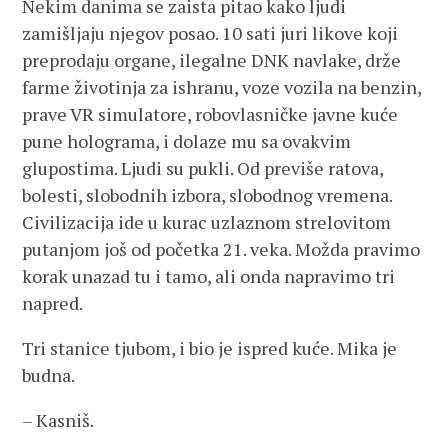
Nekim danima se zaista pitao kako ljudi
zamišljaju njegov posao. 10 sati juri likove koji
preprodaju organe, ilegalne DNK navlake, drže
farme životinja za ishranu, voze vozila na benzin,
prave VR simulatore, robovlasničke javne kuće
pune holograma, i dolaze mu sa ovakvim
glupostima. Ljudi su pukli. Od previše ratova,
bolesti, slobodnih izbora, slobodnog vremena.
Civilizacija ide u kurac uzlaznom strelovitom
putanjom još od početka 21. veka. Možda pravimo
korak unazad tu i tamo, ali onda napravimo tri
napred.
Tri stanice tjubom, i bio je ispred kuće. Mika je
budna.
– Kasniš.