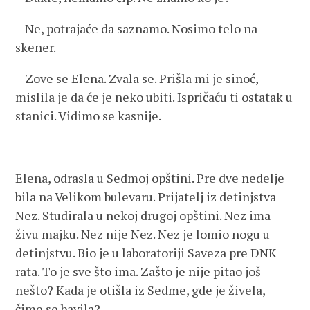
– Ne, potrajaće da saznamo. Nosimo telo na
skener.
– Zove se Elena. Zvala se. Prišla mi je sinoć,
mislila je da će je neko ubiti. Ispričaću ti ostatak u
stanici. Vidimo se kasnije.
Elena, odrasla u Sedmoj opštini. Pre dve nedelje
bila na Velikom bulevaru. Prijatelj iz detinjstva
Nez. Studirala u nekoj drugoj opštini. Nez ima
živu majku. Nez nije Nez. Nez je lomio nogu u
detinjstvu. Bio je u laboratoriji Saveza pre DNK
rata. To je sve što ima. Zašto je nije pitao još
nešto? Kada je otišla iz Sedme, gde je živela,
čime se bavila?