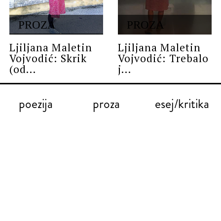
PROZA
PROZA
Ljiljana Maletin
Ljiljana Maletin
Vojvodić: Skrik
Vojvodić: Trebalo
(od...
j...
poezija
proza
esej/kritika