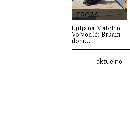
PROZA
Ljiljana Maletin
Vojvodić: Brkam
dom...
aktuelno