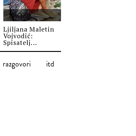
PROZA
Ljiljana Maletin
Vojvodić:
Spisatelj...
razgovori
itd