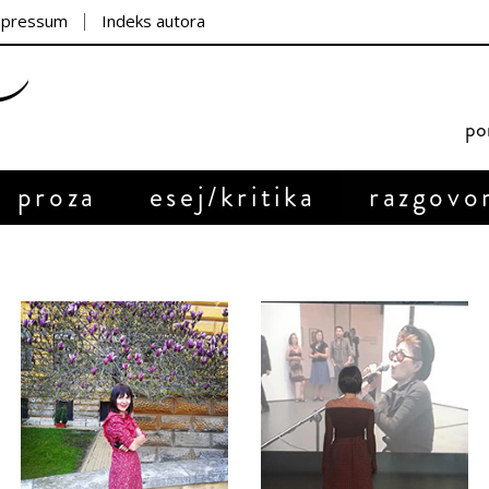
mpressum
Indeks autora
por
proza
esej/kritika
razgovo