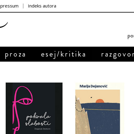
mpressum
Indeks autora
por
proza
esej/kritika
razgovo