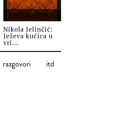
ESEJ/KRITIKA
Nikola Jelinčić:
Ježeva kućica u
vri...
razgovori
itd