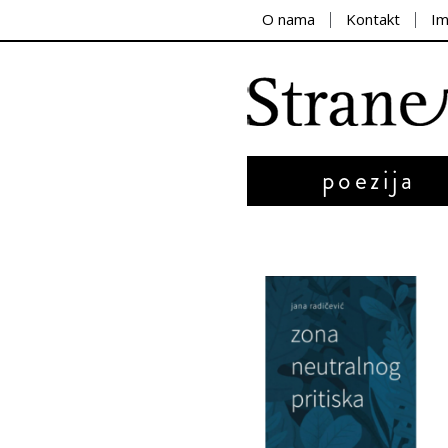
O nama
Kontakt
I
poezija