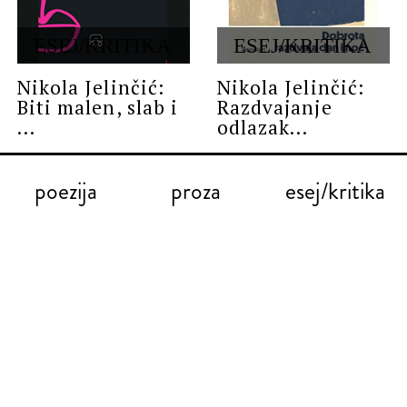
ESEJ/KRITIKA
ESEJ/KRITIKA
Nikola Jelinčić:
Nikola Jelinčić:
Biti malen, slab i
Razdvajanje
...
odlazak...
poezija
proza
esej/kritika