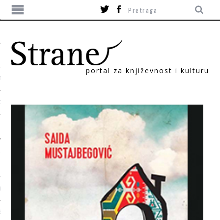
portal za književnost i kulturu
TIKA
ORI
T
SUM