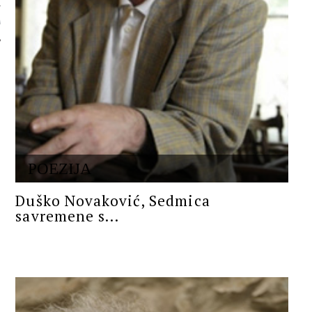
 AUTORA
POEZIJA
Duško Novaković, Sedmica
savremene s...