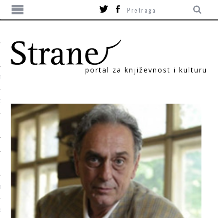
portal za književnost i kulturu
TIKA
ORI
T
SUM