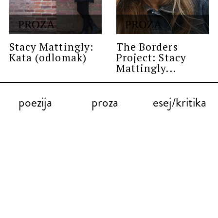
PROZA
PROZA
Stacy Mattingly:
The Borders
Kata (odlomak)
Project: Stacy
Mattingly...
poezija
proza
esej/kritika