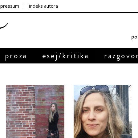
mpressum
Indeks autora
por
proza
esej/kritika
razgovo