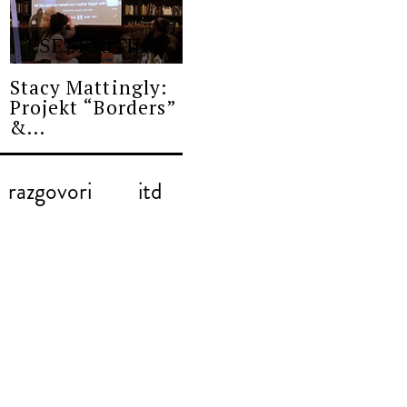
ESEJ/KRITIKA
Stacy Mattingly:
Projekt “Borders”
&...
razgovori
itd