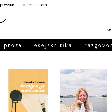
mpressum
Indeks autora
por
proza
esej/kritika
razgovo