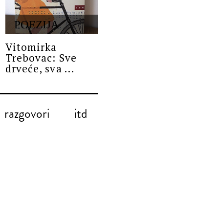
POEZIJA
Vitomirka
Trebovac: Sve
drveće, sva ...
razgovori
itd