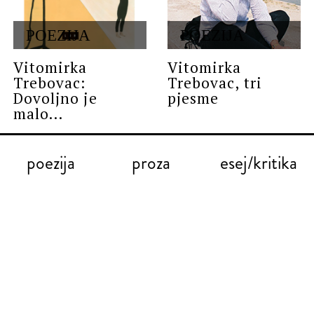
POEZIJA
POEZIJA
Vitomirka
Vitomirka
Trebovac:
Trebovac, tri
Dovoljno je
pjesme
malo...
poezija
proza
esej/kritika