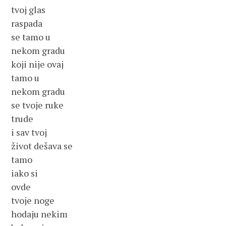
tvoj glas
raspada
se tamo u
nekom gradu
koji nije ovaj
tamo u
nekom gradu
se tvoje ruke
trude
i sav tvoj
život dešava se
tamo
iako si
ovde
tvoje noge
hodaju nekim