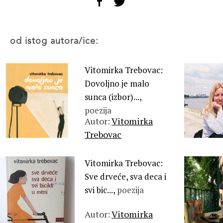
od istog autora/ice:
Vitomirka Trebovac:
Dovoljno je malo
sunca (izbor)...,
poezija
Autor:
Vitomirka
Trebovac
Vitomirka Trebovac:
Sve drveće, sva deca i
svi bic...,
poezija
Autor:
Vitomirka