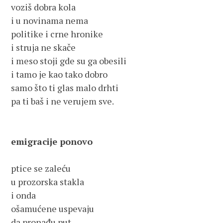
voziš dobra kola
i u novinama nema
politike i crne hronike
i struja ne skače
i meso stoji gde su ga obesili
i tamo je kao tako dobro
samo što ti glas malo drhti
pa ti baš i ne verujem sve.
emigracije ponovo
ptice se zaleću
u prozorska stakla
i onda
ošamućene uspevaju
da pronađu put