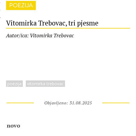
POEZIJA
 AUTORA
Vitomirka Trebovac, tri pjesme
Autor/ica: Vitomirka Trebovac
poezija
vitomirka trebovac
Objavljeno: 31.08.2025
novo