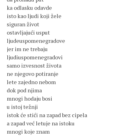
ka odlasku odavde
isto kao ljudi koji žele
siguran život
ostavljajući usput
ljudeuspomenegradove
jer im ne trebaju
ljudiuspomenegradovi
samo izvesnost života
ne njegovo potiranje
lete zajedno nebom
dok pod njima
mnogi hodaju bosi
u istoj težnji
istok će stići na zapad bez cipela
a zapad već letuje na istoku
mnogi koje znam