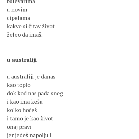
bulevarima
u novim
cipelama
kakve si čitav život
želeo da imaš.
u australiji
u australiji je danas
kao toplo
dok kod nas pada sneg
i kao ima keša
kolko hoćeš
i tamo je kao život
onaj pravi
jer jedeš napolju i