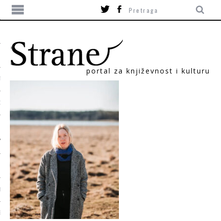
portal za književnost i kulturu
TIKA
ORI
T
SUM