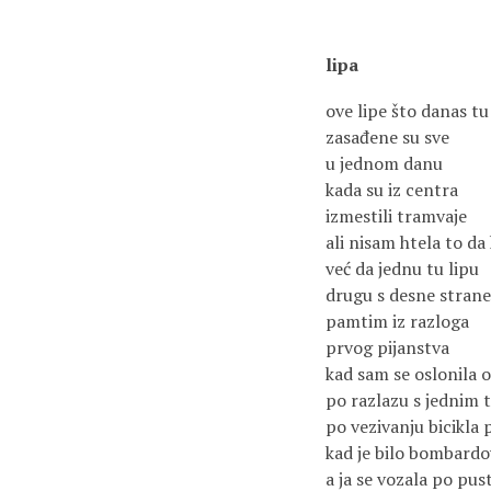
lipa
ove lipe što danas tu
zasađene su sve
u jednom danu
kada su iz centra
izmestili tramvaje
ali nisam htela to d
već da jednu tu lipu
drugu s desne strane
pamtim iz razloga
prvog pijanstva
kad sam se oslonila o
po razlazu s jednim 
po vezivanju bicikla
kad je bilo bombardo
a ja se vozala po pu