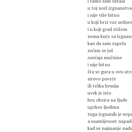
i tamo sam ostala
u toj noći izgnanstva
i nije više bitno
u koji brzi voz sedn
i u koji grad stižem
nema kuće za izgnan
kao da sam zapela
sećam se još
osećaja mučnine
i nije bitno
šta se gura u ovu ut
sirovo povrće
ili teška hemija
uvek je isto
bez obzira na ljude
uprkos ljudima
tuga izgnanih je ne
a usamljenost napad
kad se najmanje nad