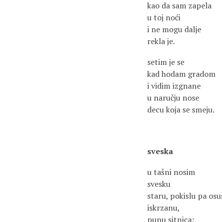
kao da sam zapela
u toj noći
i ne mogu dalje
rekla je.
setim je se
kad hodam gradom
i vidim izgnane
u naručju nose
decu koja se smeju.
sveska
u tašni nosim
svesku
staru, pokislu pa os
iskrzanu,
punu sitnica: