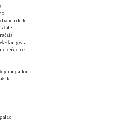
a
dno
u babe i dede
 štale
raćaja
eke knjige…
sne rečenice
 lepom parku
akala.
palac