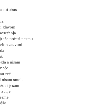
na autobus
ma
ju glavom
aosećanja
ajteže početi pesmu
lefon zazvoni
ada
ak
gla a nisam
 neće
mu reći
l nisam smela
žda i jesam
 a nije
pesme
ošlo.