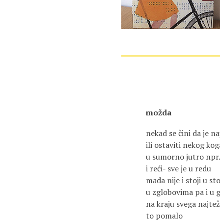
možda
nekad se čini da je n
ili ostaviti nekog kog
u sumorno jutro npr.
i reći- sve je u redu
mada nije i stoji u s
u zglobovima pa i u g
na kraju svega najtež
to pomalo