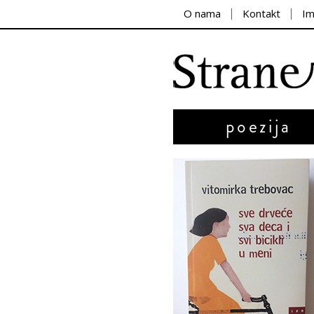
O nama
Kontakt
I
poezija