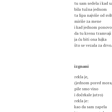
tu sam sedela i kad 
bila tužna jednom
ta lipa najviše od sv
miriše za mene
i kad jednom ponovo
da tu krenu tramvaji
ja ću biti ona lujka
što se vezala za drvo
izgnani
rekla je,
(jednom pored mora
pile smo vino
i dočekale jutro)
rekla je:
kao da sam zapela