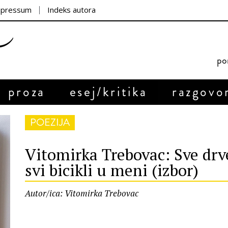
mpressum
Indeks autora
por
proza
esej/kritika
razgovo
POEZIJA
Vitomirka Trebovac: Sve drve
svi bicikli u meni (izbor)
Autor/ica: Vitomirka Trebovac