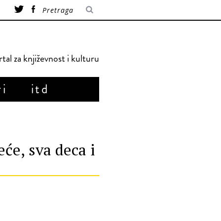
tal za književnost i kulturu
ri
itd
će, sva deca i