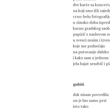
dve karte sa koncert
na koji smo išli zaje
crno-belu fotografij
u zimsko doba ispred
kaznu gradskog saob
papirić s naslovom n
u svesci nosim i izve
koje me podsećaju
na putovanje daleko
i kako sam u jednom
jela bajat sendvič i pl
gubiti
dok nisam povredila 
on je bio samo prst
isto tako