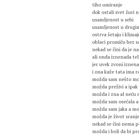
tiho umiranje
dok ostali svet žuri 
usamljenost u sebi
usamljenost u drugi
ostrva šetaju i klima
oblaci promiču bez s
nekad se čini da je n
ali onda iznenada te
jer uvek zvoni iznen
i ona kaže tata ima r
možda sam nešto mo
možda preživi a ipak
možda i zna al neću 
možda sam osećala a
možda sam jaka a mo
možda je život sranje
nekad se čini nema 
možda i boli da bi pr