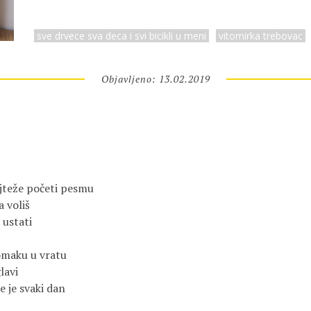
sve drvece sva deca i svi bicikli u meni
vitomirka trebovac
Objavljeno: 13.02.2019
ajteže početi pesmu
a voliš
 ustati
tomaku u vratu
lavi
e je svaki dan