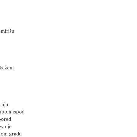
 mirišu
a kažem
 nju
tipom ispod
 pored
vanje
stom gradu