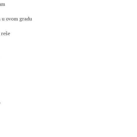
sam
ih u ovom gradu
 reše
.
,