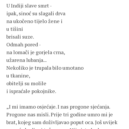
U Indiji slave smrt -

ipak, sinoć su slagali drva

na ukočeno tijelo žene i

u tišini

brisali suze.

Odmah pored -

na lomači je gorjela crna,

užarena lubanja...

Nekoliko je trupala bilo umotano 

u tkanine,

obitelji su molile

i ispraćale pokojnike.

„I mi imamo osjećaje. I nas progone sjećanja. 
Progone nas misli. Prije tri godine umro mi je 
brat, kojeg sam doživljavao poput oca. Još uvijek 