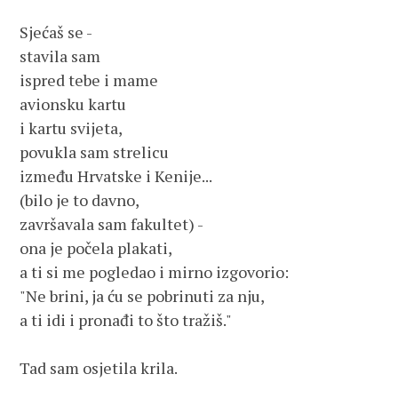
Sjećaš se -

stavila sam 

ispred tebe i mame

avionsku kartu 

i kartu svijeta,

povukla sam strelicu 

između Hrvatske i Kenije... 

(bilo je to davno,

završavala sam fakultet) -

ona je počela plakati,

a ti si me pogledao i mirno izgovorio:

"Ne brini, ja ću se pobrinuti za nju,

a ti idi i pronađi to što tražiš." 

Tad sam osjetila krila.
