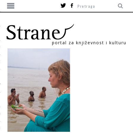
portal za književnost i kulturu
TIKA
ORI
T
SUM