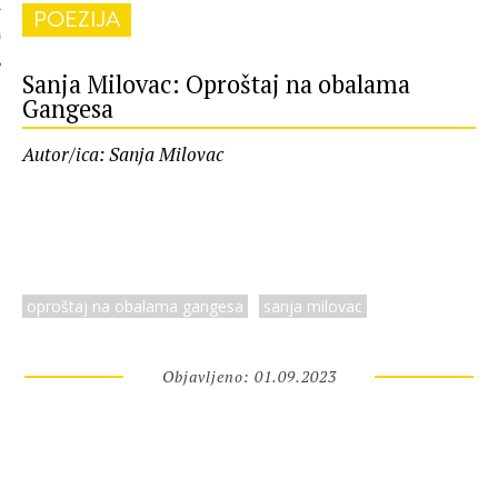
POEZIJA
 AUTORA
Sanja Milovac: Oproštaj na obalama
Gangesa
Autor/ica: Sanja Milovac
oproštaj na obalama gangesa
sanja milovac
Objavljeno: 01.09.2023