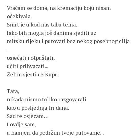
Vraćam se doma, na kremaciju koju nisam 
očekivala.

Smrt je u kod nas tabu tema.

Iako bih mogla još danima sjediti uz 

mitsku rijeku i putovati bez nekog posebnog cilja 
– 

osjećati i otpuštati,

učiti prihvaćati...

Želim sjesti uz Kupu.

Tata, 

nikada nismo toliko razgovarali 

kao u posljednja tri dana.

Sad te osjećam…

I ovdje sam,

u namjeri da podržim tvoje putovanje...
