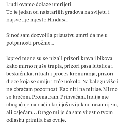
Ljudi ovamo dolaze umrijeti.

To je jedan od najstarijih gradova na svijetu i 
najsvetije mjesto Hindusa.

Sinoć sam dozvolila prisustvu smrti da me u 
potpunosti prožme... 

Ispred mene su se nizali prizori krava i bikova 
kako mirno njuše trupla, prizori pasa lutalica i 
beskućnika, rituali i proces kremiranja, prizori 
djece koja se smiju i trče uokolo. Na balegu više i 
ne obraćam pozornost. Kao niti na mirise. Mirno 
se krećem. Promatram. Prihvaćam. Indija me 
obogaćuje na način koji još uvijek ne razumijem, 
ali osjećam… Drago mi je da sam vijest o tvom 
odlasku primila baš ovdje.
