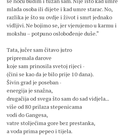
se noću budim i tužan sam. Nije isto kad umre 
mlada osoba ili dijete i kad umre starac. No, 
razlika je što su ovdje i život i smrt jednako 
vidljivi. Ne bojimo se, jer vjerujemo u karmu i 
mokshu – potpuno oslobođenje duše.“

Tata, jučer sam čitavo jutro

pripremala darove

koje sam prinosila svetoj rijeci -

(čini se kao da je bilo prije 10 dana).

Šivin grad je poseban -

energija je snažna, 

drugačija od svega što sam do sad vidjela...

više od 80 prilaza stepenicama

vodi do Gangesa,

vatre stoljećima gore bez prestanka, 

a voda prima pepeo i tijela.
