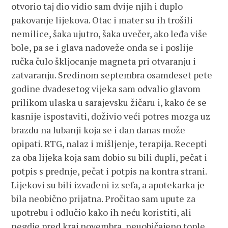
otvorio taj dio vidio sam dvije njih i duplo
pakovanje lijekova. Otac i mater su ih trošili
nemilice, šaka ujutro, šaka uvečer, ako leđa više
bole, pa se i glava nadoveže onda se i poslije
ručka čulo škljocanje magneta pri otvaranju i
zatvaranju. Sredinom septembra osamdeset pete
godine dvadesetog vijeka sam odvalio glavom
prilikom ulaska u sarajevsku žičaru i, kako će se
kasnije ispostaviti, doživio veći potres mozga uz
brazdu na lubanji koja se i dan danas može
opipati. RTG, nalaz i mišljenje, terapija. Recepti
za oba lijeka koja sam dobio su bili dupli, pečat i
potpis s prednje, pečat i potpis na kontra strani.
Lijekovi su bili izvađeni iz sefa, a apotekarka je
bila neobično prijatna. Pročitao sam upute za
upotrebu i odlučio kako ih neću koristiti, ali
negdje pred kraj novembra, neuobičajeno tople