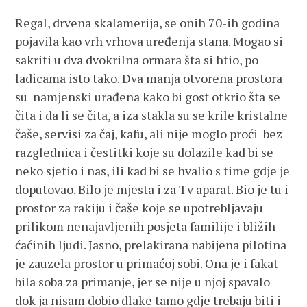
Regal, drvena skalamerija, se onih 70-ih godina
pojavila kao vrh vrhova uređenja stana. Mogao si
sakriti u dva dvokrilna ormara šta si htio, po
ladicama isto tako. Dva manja otvorena prostora
su namjenski urađena kako bi gost otkrio šta se
čita i da li se čita, a iza stakla su se krile kristalne
čaše, servisi za čaj, kafu, ali nije moglo proći bez
razglednica i čestitki koje su dolazile kad bi se
neko sjetio i nas, ili kad bi se hvalio s time gdje je
doputovao. Bilo je mjesta i za Tv aparat. Bio je tu i
prostor za rakiju i čaše koje se upotrebljavaju
prilikom nenajavljenih posjeta familije i bližih
ćaćinih ljudi. Jasno, prelakirana nabijena pilotina
je zauzela prostor u primaćoj sobi. Ona je i fakat
bila soba za primanje, jer se nije u njoj spavalo
dok ja nisam dobio dlake tamo gdje trebaju biti i