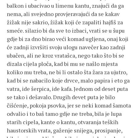
balkon i ubacivao u limenu kantu, znajući da ga
nema, ali svejedno provjeravajući da se kakav
žižak nije sakrio, žižak koji će zapaliti hajfiš za
smeće. silazio bi da sve to izbaci, vrati se u šupu
gdje bi za dno birao veći komad ugljena, onaj koji
će zadnji izvršiti svoju ulogu navečer kao zadnji
ubačen, ali ne kroz vratašca, nego tako što bi se
dizala cijela ploča, kad bi mu se našlo mjesta
koliko mu treba, ne bi li ostalo šta žara za ujutro,
kad bi se nabacilo koje drvce, malo papira i eto ga
vatra, ide šerpica, ide kafa. Jednom od deset puta
se tako i dešavalo. Drugih devet puta je bilo
čišćenje, pokoja psovka, jer se neki komad šamota
odvalio i to baš tamo gdje ne treba, bila je lupa
starih cipela, kante o kantu, otvaranja teških
haustorskih vrata, gaženje snijega, prosipanje,