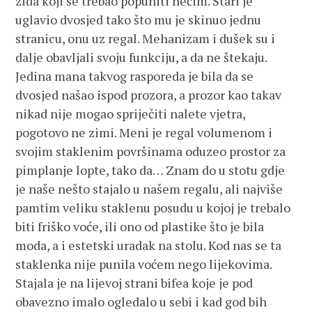
zida koji se trebao popuniti nečim. Stari je
uglavio dvosjed tako što mu je skinuo jednu
stranicu, onu uz regal. Mehanizam i dušek su i
dalje obavljali svoju funkciju, a da ne štekaju.
Jedina mana takvog rasporeda je bila da se
dvosjed našao ispod prozora, a prozor kao takav
nikad nije mogao spriječiti nalete vjetra,
pogotovo ne zimi. Meni je regal volumenom i
svojim staklenim površinama oduzeo prostor za
pimplanje lopte, tako da… Znam do u stotu gdje
je naše nešto stajalo u našem regalu, ali najviše
pamtim veliku staklenu posudu u kojoj je trebalo
biti friško voće, ili ono od plastike što je bila
moda, a i estetski uradak na stolu. Kod nas se ta
staklenka nije punila voćem nego lijekovima.
Stajala je na lijevoj strani bifea koje je pod
obavezno imalo ogledalo u sebi i kad god bih