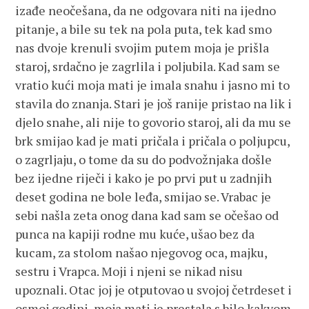
izađe neočešana, da ne odgovara niti na ijedno
pitanje, a bile su tek na pola puta, tek kad smo
nas dvoje krenuli svojim putem moja je prišla
staroj, srdačno je zagrlila i poljubila. Kad sam se
vratio kući moja mati je imala snahu i jasno mi to
stavila do znanja. Stari je još ranije pristao na lik i
djelo snahe, ali nije to govorio staroj, ali da mu se
brk smijao kad je mati pričala i pričala o poljupcu,
o zagrljaju, o tome da su do podvožnjaka došle
bez ijedne riječi i kako je po prvi put u zadnjih
deset godina ne bole leđa, smijao se. Vrabac je
sebi našla zeta onog dana kad sam se očešao od
punca na kapiji rodne mu kuće, ušao bez da
kucam, za stolom našao njegovog oca, majku,
sestru i Vrapca. Moji i njeni se nikad nisu
upoznali. Otac joj je otputovao u svojoj četrdeset i
osmoj godini, moja mati je prestala s bilo kakvom