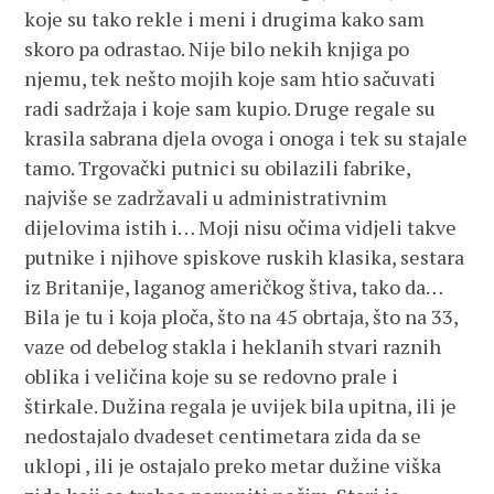
koje su tako rekle i meni i drugima kako sam
skoro pa odrastao. Nije bilo nekih knjiga po
njemu, tek nešto mojih koje sam htio sačuvati
radi sadržaja i koje sam kupio. Druge regale su
krasila sabrana djela ovoga i onoga i tek su stajale
tamo. Trgovački putnici su obilazili fabrike,
najviše se zadržavali u administrativnim
dijelovima istih i… Moji nisu očima vidjeli takve
putnike i njihove spiskove ruskih klasika, sestara
iz Britanije, laganog američkog štiva, tako da…
Bila je tu i koja ploča, što na 45 obrtaja, što na 33,
vaze od debelog stakla i heklanih stvari raznih
oblika i veličina koje su se redovno prale i
štirkale. Dužina regala je uvijek bila upitna, ili je
nedostajalo dvadeset centimetara zida da se
uklopi , ili je ostajalo preko metar dužine viška