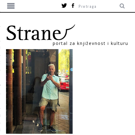
portal za književnost i kulturu
TIKA
ORI
T
SUM