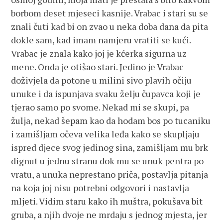
borbom deset mjeseci kasnije. Vrabac i stari su se
znali čuti kad bi on zvao u neka doba dana da pita
dokle sam, kad imam namjeru vratiti se kući.
Vrabac je znala kako joj je kćerka sigurna uz
mene. Onda je otišao stari. Jedino je Vrabac
doživjela da potone u milini sivo plavih očiju
unuke i da ispunjava svaku želju čupavca koji je
tjerao samo po svome. Nekad mi se skupi, pa
žulja, nekad šepam kao da hodam bos po tucaniku
i zamišljam očeva velika leđa kako se skupljaju
ispred djece svog jedinog sina, zamišljam mu brk
dignut u jednu stranu dok mu se unuk pentra po
vratu, a unuka neprestano priča, postavlja pitanja
na koja joj nisu potrebni odgovori i nastavlja
mljeti. Vidim staru kako ih muštra, pokušava bit
gruba, a njih dvoje ne mrdaju s jednog mjesta, jer