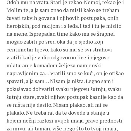
Odoh mu na vrata. Stari je rekao-Nemoj, rekao je i
Molim te, a ja sam znao da misli kako se trebam
čuvati takvih govana i njihovih postupaka, onih
herojskih, pod rakijom i s leđa. I tad i tu je mislio
na mene. Isprepadan time kako mu se šrapnel
mogao zabiti po sred oka da je sjedio koji
centimetar lijevo, kako su mu se svi strahovi
vratili kad je vidio odgovorno lice i njegovo
mlataranje komadom željeza namjenski
napravljenim za… Vratili smo se kući, on je otišao
spavati, a ja sam… Nisam ja ništa. Legao sam i
pokušavao dohvatiti svaku njegovu šutnju, svaku
šutnju stare, svaki njihov postupak kasnije kao da
se ništa nije desilo. Nisam plakao, ali mi se
plakalo. Ne treba rat da te dovede u stanje u
kojem nečiji razlozi uvijek imaju pravo prednosti
za mrvu, ali taman, više nego što to tvoji imaju,