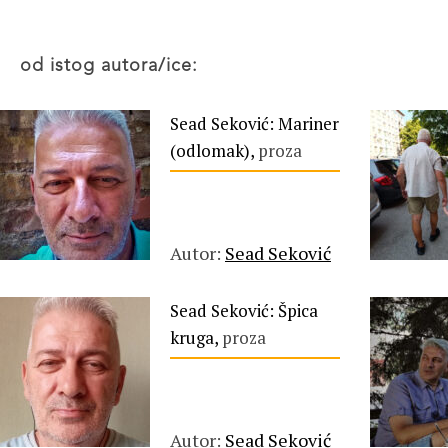
od istog autora/ice:
Sead Seković: Mariner
(odlomak),
proza
Autor:
Sead Seković
Sead Seković: Špica
kruga,
proza
Autor:
Sead Seković