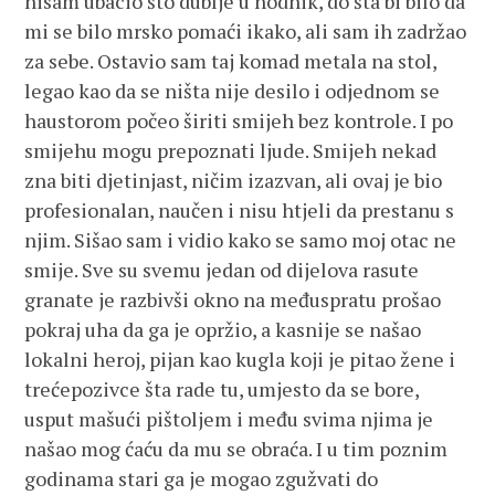
nisam ubacio što dublje u hodnik, do šta bi bilo da
mi se bilo mrsko pomaći ikako, ali sam ih zadržao
za sebe. Ostavio sam taj komad metala na stol,
legao kao da se ništa nije desilo i odjednom se
haustorom počeo širiti smijeh bez kontrole. I po
smijehu mogu prepoznati ljude. Smijeh nekad
zna biti djetinjast, ničim izazvan, ali ovaj je bio
profesionalan, naučen i nisu htjeli da prestanu s
njim. Sišao sam i vidio kako se samo moj otac ne
smije. Sve su svemu jedan od dijelova rasute
granate je razbivši okno na međuspratu prošao
pokraj uha da ga je opržio, a kasnije se našao
lokalni heroj, pijan kao kugla koji je pitao žene i
trećepozivce šta rade tu, umjesto da se bore,
usput mašući pištoljem i među svima njima je
našao mog ćaću da mu se obraća. I u tim poznim
godinama stari ga je mogao zgužvati do