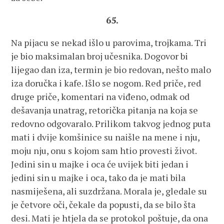
65.
Na pijacu se nekad išlo u parovima, trojkama. Tri
je bio maksimalan broj učesnika. Dogovor bi
lijegao dan iza, termin je bio redovan, nešto malo
iza doručka i kafe. Išlo se nogom. Red priče, red
druge priče, komentari na viđeno, odmak od
dešavanja unatrag, retorička pitanja na koja se
redovno odgovaralo. Prilikom takvog jednog puta
mati i dvije komšinice su naišle na mene i nju,
moju nju, onu s kojom sam htio provesti život.
Jedini sin u majke i oca će uvijek biti jedan i
jedini sin u majke i oca, tako da je mati bila
nasmiješena, ali suzdržana. Morala je, gledale su
je četvore oči, čekale da popusti, da se bilo šta
desi. Mati je htjela da se protokol poštuje, da ona