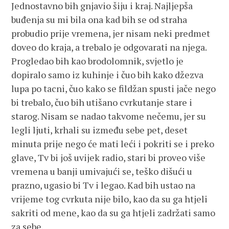
Jednostavno bih gnjavio šiju i kraj. Najljepša
buđenja su mi bila ona kad bih se od straha
probudio prije vremena, jer nisam neki predmet
doveo do kraja, a trebalo je odgovarati na njega.
Progledao bih kao brodolomnik, svjetlo je
dopiralo samo iz kuhinje i čuo bih kako džezva
lupa po tacni, čuo kako se fildžan spusti jače nego
bi trebalo, čuo bih utišano cvrkutanje stare i
starog. Nisam se nadao takvome nečemu, jer su
legli ljuti, krhali su između sebe pet, deset
minuta prije nego će mati leći i pokriti se i preko
glave, Tv bi još uvijek radio, stari bi proveo više
vremena u banji umivajući se, teško dišući u
prazno, ugasio bi Tv i legao. Kad bih ustao na
vrijeme tog cvrkuta nije bilo, kao da su ga htjeli
sakriti od mene, kao da su ga htjeli zadržati samo
za sebe.