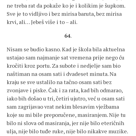
ne treba rat da pokaže ko je i kolikim je šupkom.
Sve je to vidljivo i bez mirisa baruta, bez mirisa
krvi, ali… Jebeš više i to – ali.
64
.
Nisam se budio kasno. Kad je škola bila aktuelna
ustajao sam najmanje sat vremena prije nego ću
kročiti kroz portu. Za subote i nedjelje sam bio
naštiman na osam sati i dvadeset minuta. Na
kraju se sve ustalilo na tačno osam sati bez
zvonjave i piske. Čak i za rata, kad bih odmarao,
iako bih došao u tri, četiri ujutro, već u osam sati
sam zagrijavao vrat nekim blesavim vježbama
koje su mi bile preporučene, masiranjem. Nije tu
bilo ni slova od masiranja, jer nije bilo eteričnih
ulja, nije bilo tuđe ruke, nije bilo nikakve muzike.