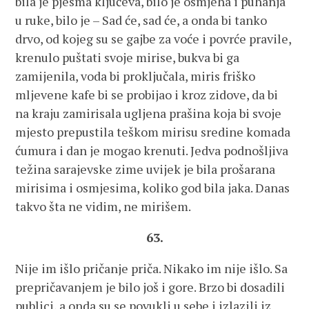
bila je pjesma ključeva, bilo je osmjeha i puhanja
u ruke, bilo je – Sad će, sad će, a onda bi tanko
drvo, od kojeg su se gajbe za voće i povrće pravile,
krenulo puštati svoje mirise, bukva bi ga
zamijenila, voda bi proključala, miris friško
mljevene kafe bi se probijao i kroz zidove, da bi
na kraju zamirisala ugljena prašina koja bi svoje
mjesto prepustila teškom mirisu sredine komada
ćumura i dan je mogao krenuti. Jedva podnošljiva
težina sarajevske zime uvijek je bila prošarana
mirisima i osmjesima, koliko god bila jaka. Danas
takvo šta ne vidim, ne mirišem.
63.
Nije im išlo pričanje priča. Nikako im nije išlo. Sa
prepričavanjem je bilo još i gore. Brzo bi dosadili
publici, a onda su se povukli u sebe i izlazili iz