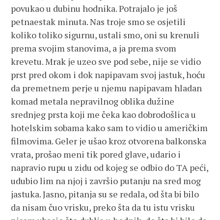
povukao u dubinu hodnika. Potrajalo je još
petnaestak minuta. Nas troje smo se osjetili
koliko toliko sigurnu, ustali smo, oni su krenuli
prema svojim stanovima, a ja prema svom
krevetu. Mrak je uzeo sve pod sebe, nije se vidio
prst pred okom i dok napipavam svoj jastuk, hoću
da premetnem perje u njemu napipavam hladan
komad metala nepravilnog oblika dužine
srednjeg prsta koji me čeka kao dobrodošlica u
hotelskim sobama kako sam to vidio u američkim
filmovima. Geler je ušao kroz otvorena balkonska
vrata, prošao meni tik pored glave, udario i
napravio rupu u zidu od kojeg se odbio do TA peći,
udubio lim na njoj i završio putanju na sred mog
jastuka. Jasno, pitanja su se redala, od šta bi bilo
da nisam čuo vrisku, preko šta da tu istu vrisku