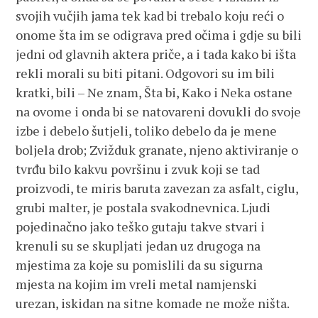
svojih vučjih jama tek kad bi trebalo koju reći o
onome šta im se odigrava pred očima i gdje su bili
jedni od glavnih aktera priče, a i tada kako bi išta
rekli morali su biti pitani. Odgovori su im bili
kratki, bili – Ne znam, Šta bi, Kako i Neka ostane
na ovome i onda bi se natovareni dovukli do svoje
izbe i debelo šutjeli, toliko debelo da je mene
boljela drob; Zvižduk granate, njeno aktiviranje o
tvrđu bilo kakvu površinu i zvuk koji se tad
proizvodi, te miris baruta zavezan za asfalt, ciglu,
grubi malter, je postala svakodnevnica. Ljudi
pojedinačno jako teško gutaju takve stvari i
krenuli su se skupljati jedan uz drugoga na
mjestima za koje su pomislili da su sigurna
mjesta na kojim im vreli metal namjenski
urezan, iskidan na sitne komade ne može ništa.