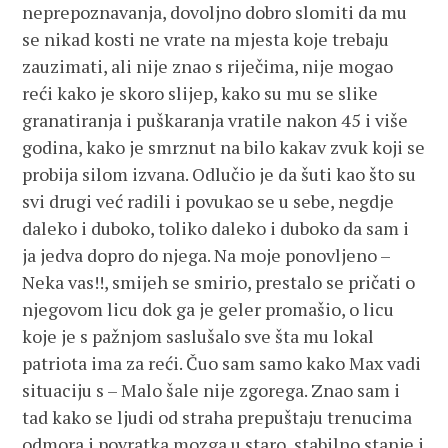
neprepoznavanja, dovoljno dobro slomiti da mu
se nikad kosti ne vrate na mjesta koje trebaju
zauzimati, ali nije znao s riječima, nije mogao
reći kako je skoro slijep, kako su mu se slike
granatiranja i puškaranja vratile nakon 45 i više
godina, kako je smrznut na bilo kakav zvuk koji se
probija silom izvana. Odlučio je da šuti kao što su
svi drugi već radili i povukao se u sebe, negdje
daleko i duboko, toliko daleko i duboko da sam i
ja jedva dopro do njega. Na moje ponovljeno –
Neka vas!!, smijeh se smirio, prestalo se pričati o
njegovom licu dok ga je geler promašio, o licu
koje je s pažnjom saslušalo sve šta mu lokal
patriota ima za reći. Čuo sam samo kako Max vadi
situaciju s – Malo šale nije zgorega. Znao sam i
tad kako se ljudi od straha prepuštaju trenucima
odmora i povratka mozga u staro, stabilno stanje i