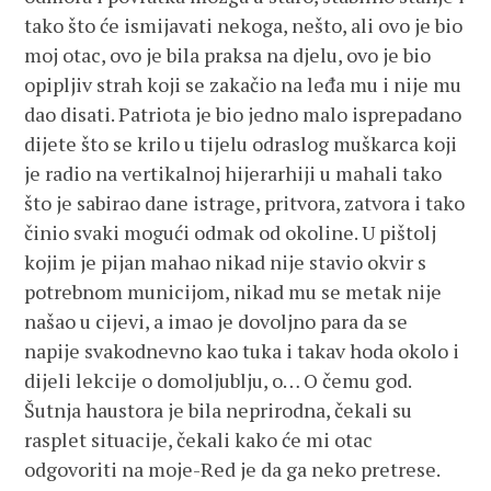
tako što će ismijavati nekoga, nešto, ali ovo je bio
moj otac, ovo je bila praksa na djelu, ovo je bio
opipljiv strah koji se zakačio na leđa mu i nije mu
dao disati. Patriota je bio jedno malo isprepadano
dijete što se krilo u tijelu odraslog muškarca koji
je radio na vertikalnoj hijerarhiji u mahali tako
što je sabirao dane istrage, pritvora, zatvora i tako
činio svaki mogući odmak od okoline. U pištolj
kojim je pijan mahao nikad nije stavio okvir s
potrebnom municijom, nikad mu se metak nije
našao u cijevi, a imao je dovoljno para da se
napije svakodnevno kao tuka i takav hoda okolo i
dijeli lekcije o domoljublju, o… O čemu god.
Šutnja haustora je bila neprirodna, čekali su
rasplet situacije, čekali kako će mi otac
odgovoriti na moje-Red je da ga neko pretrese.