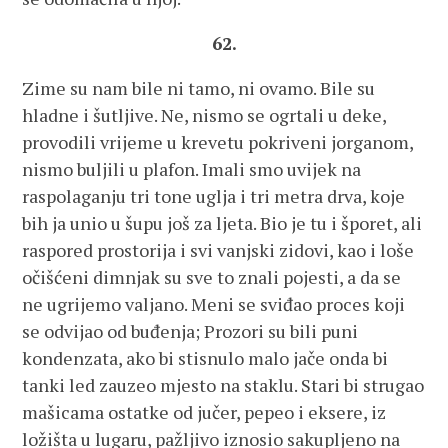
62.
Zime su nam bile ni tamo, ni ovamo. Bile su
hladne i šutljive. Ne, nismo se ogrtali u deke,
provodili vrijeme u krevetu pokriveni jorganom,
nismo buljili u plafon. Imali smo uvijek na
raspolaganju tri tone uglja i tri metra drva, koje
bih ja unio u šupu još za ljeta. Bio je tu i šporet, ali
raspored prostorija i svi vanjski zidovi, kao i loše
očišćeni dimnjak su sve to znali pojesti, a da se
ne ugrijemo valjano. Meni se sviđao proces koji
se odvijao od buđenja; Prozori su bili puni
kondenzata, ako bi stisnulo malo jače onda bi
tanki led zauzeo mjesto na staklu. Stari bi strugao
mašicama ostatke od jučer, pepeo i eksere, iz
ložišta u lugaru, pažljivo iznosio sakupljeno na