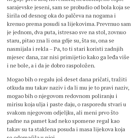
sarajevske jeseni, sam se probudio od bola koja se
širila od desnog oka do palčeva na nogama i
krenuo prema posudi sa lijekovima. Prevrnuo sam
je jednom, dva puta, istresao sve na stol, zovnuo
staru, pitao zna li ona gdje su, šta su, ona se
nasmijala i rekla – Pa, to ti stari koristi zadnjih
mjesec dana, zar nisi primijetio kako ga leđa više
i ne bole, a i da je dobro raspoložen.
Mogao bih o regalu još deset dana pričati, tražiti
otkuda mu takav naziv i da li mu je to pravi naziv,
mogao bih o njegovom redovnom poliranju i
mirisu koja ulja i paste daju, o rasporedu stvari u
svakom njegovom odjeljku, ali meni prvo što
padne na pamet kad neko spomene regal kao
takav su ta staklena posuda i masa lijekova koja
se odomaćila u njoj.