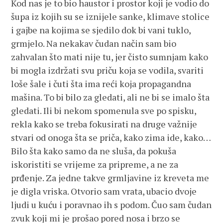
Kod nas je to bio haustor i prostor koji je vodio do
šupa iz kojih su se iznijele sanke, klimave stolice
i gajbe na kojima se sjedilo dok bi vani tuklo,
grmjelo. Na nekakav čudan način sam bio
zahvalan što mati nije tu, jer čisto sumnjam kako
bi mogla izdržati svu priču koja se vodila, svariti
loše šale i čuti šta ima reći koja propagandna
mašina. To bi bilo za gledati, ali ne bi se imalo šta
gledati. Ili bi nekom spomenula sve po spisku,
rekla kako se treba fokusirati na druge važnije
stvari od onoga šta se priča, kako zima ide, kako…
Bilo šta kako samo da ne sluša, da pokuša
iskoristiti se vrijeme za pripreme, a ne za
prđenje. Za jedne takve grmljavine iz kreveta me
je digla vriska. Otvorio sam vrata, ubacio dvoje
ljudi u kuću i poravnao ih s podom. Čuo sam čudan
zvuk koji mi je prošao pored nosa i brzo se