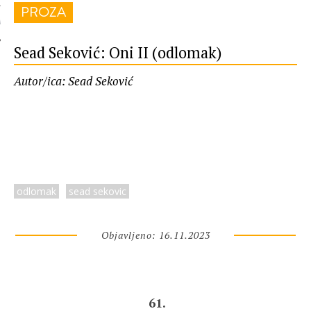
PROZA
 AUTORA
Sead Seković: Oni II (odlomak)
Autor/ica: Sead Seković
odlomak
sead sekovic
Objavljeno: 16.11.2023
61.