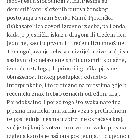
ispovijest u slobodnom stihu. Pjesme su
demistifikator složenih puteva ženskog
postojanja u vizuri Senke Marić. Pjesnička
(is)kazateljica govori izravno iz sebe, pa i onda
kada je pjesnički iskaz u drugom ili trećem licu
jednine, kao i u prvom ili trećem licu množine.
Tom ogoljavanju sebstva u izrijeku života, čiji su
sastavni dio nebrojene smrti do smrti konačne,
između ostaloga, doprinosi i grafika pjesme,
obnaženost lirskog postupka i odsustvo
interpunkcije, i to pretežno na mjestima gdje bi
rečenički znak trebao označiti određeni kraj.
Paradoksalno, i pored toga što svaka naredna
pjesma ima neku unutarnju vezu s prethodnom,
te posljednja pjesma u zbirci ne označava kraj,
već je taj kraj životvorno otvoren, svaka pjesma
izgleda kao da je baš ona posljednja, i to ujedno i