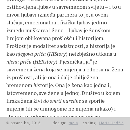
ostihovljena ljubav u savremenom svijetu – i to u
nivou ljubavi između partnera to je, u ovom
slučaju, emocionalna i fizička ljubav jedino
između muškarca i žene – ljubav je ženskom
linijom oblikovana prošlošću i historijom.
Prošlost je modalitet sadašnjosti, a historija je
kao
njegova priča
(
HIStory
) neizbježno utkana u
njenu priču
(
HERstory
). Pjesnička „ja“ je
savremena žena koja se mijenja u odnosu na ženu
iz prošlosti, ali je ona i dalje obilježena
bremenom
his
torije. Ona je žena kao jedna i,
istovremeno, sve žene u jednoj. Društvo u kojem
lirska žena živi
do smrti naredne
se sporije
mijenja (ili se umnogome ne mijenja nikako) i
stagnira u odnosu na progresivnu misao
strane.ba, 2018.
design:
mela
coding:
Haris Hadžić
pjesničke „ja“ pjesnikinje. Međutim, i ona sama je
©