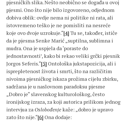
pjesničkih slika. Nešto neobično se događa u ovoj
pjesmi. Ono što nije bilo izgovoreno, odjednom
dobiva oblik: ovdje nema ni politike ni rata, ali
istovremeno teško je ne pomisliti na nesreće
koje ovo dvoje uzrokuje.“
[4]
Tu se, također, ističe
da je pjesma Senke Marić „suptilna, sublimna i
mudra. Ona je uspjela da ‘poraste do
jednostavnosti’, kako bi rekao veliki grčki pjesnik
Jorgos Seferis.“
[5]
Ontološka jukstapozicija, ali i
isprepletenost života i smrti, što na različitim
nivoima pjesničkog iskaza prožima cijelu zbirku,
sadržana je u naslovnom paradoksu pjesme
„Dobro je“ slavenskog kulturološkog, često
ironijskog izraza, za koji autorica prilikom jednog
intervjua za
Oslobođenje
kaže: „dobro je upravo
zato što nije.“
[6]
Ona dodaje: