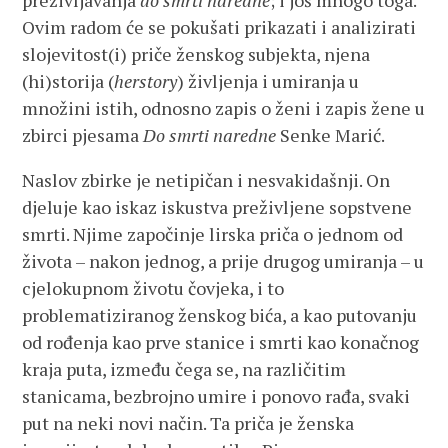
preživljavanja
do smrti naredne
; i još mnogo toga.
Ovim radom će se pokušati prikazati i analizirati
slojevitost(i) priče ženskog subjekta, njena
(hi)storija (
herstory
) življenja i umiranja u
množini istih, odnosno zapis o ženi i zapis žene u
zbirci pjesama
Do smrti naredne
Senke Marić.
Naslov zbirke je netipičan i nesvakidašnji. On
djeluje kao iskaz iskustva preživljene sopstvene
smrti. Njime započinje lirska priča o jednom od
života – nakon jednog, a prije drugog umiranja – u
cjelokupnom životu čovjeka, i to
problematiziranog ženskog bića, a kao putovanju
od rođenja kao prve stanice i smrti kao konačnog
kraja puta, između čega se, na različitim
stanicama, bezbrojno umire i ponovo rađa, svaki
put na neki novi način. Ta priča je ženska