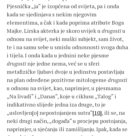
Pjesnička „ja“ je izopćena od svijeta, pa i onda
kada se sjedinjava s nekim njegovim
elementima, a čak i kada poprima atribute Boga
Majke. Lirska akterka je skoro uvijek u
drugosti
u
odnosu na svijet, neki muški subjekt, sam život,
te i na samu sebe u smislu odnosnosti svoga duha
i tijela. I onda kada u jednini neke pjesme
drugosti
nje jedne nema, već se u sferi
metafizičke ljubavi dvoje u jedinstvu postavljaju
na plan određene pozitivne mitologeme
drugosti
u odnosu na svijet, kao, naprimjer, u pjesmama
„Na livadi“ i „Danas“, koje u ciklusu „Talog“ i
indikativno slijede jedna iza druge, to je
„uslovljen[o] nepostojanjem sutra“
[10]
, ili se, na
neki drugi način, „događa“ u procjepu postojanja,
naprimjer, u sjećanju ili zamišljanju. Ipak, kada se