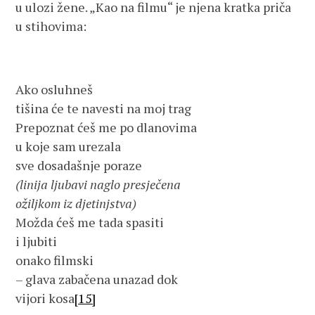
u ulozi žene. „Kao na filmu“ je njena kratka priča
u stihovima:
Ako osluhneš
tišina će te navesti na moj trag
Prepoznat ćeš me po dlanovima
u koje sam urezala
sve dosadašnje poraze
(linija ljubavi naglo presječena
ožiljkom iz djetinjstva)
Možda ćeš me tada spasiti
i ljubiti
onako filmski
– glava zabačena unazad dok
vijori kosa
[15]