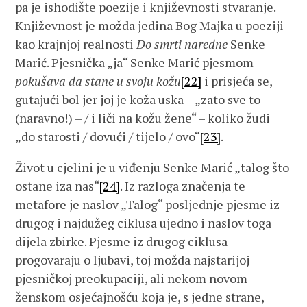
pa je ishodište poezije i književnosti stvaranje.
Književnost je možda jedina Bog Majka u poeziji
kao krajnjoj realnosti
Do smrti naredne
Senke
Marić. Pjesnička „ja“ Senke Marić pjesmom
pokušava da stane u svoju kožu
[22]
i prisjeća se,
gutajući bol jer joj je koža uska – „zato sve to
(naravno!) – / i liči na kožu žene“ – koliko žudi
„do starosti / dovući / tijelo / ovo“
[23]
.
Život u cjelini je u viđenju Senke Marić „talog što
ostane iza nas“
[24]
. Iz razloga značenja te
metafore je naslov „Talog“ posljednje pjesme iz
drugog i najdužeg ciklusa ujedno i naslov toga
dijela zbirke. Pjesme iz drugog ciklusa
progovaraju o ljubavi, toj možda najstarijoj
pjesničkoj preokupaciji, ali nekom novom
ženskom osjećajnošću koja je, s jedne strane,