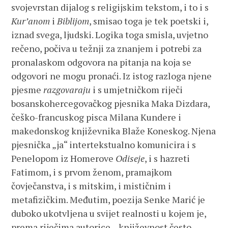
svojevrstan dijalog s religijskim tekstom, i to i s
Kur’anom
i
Biblijom
, smisao toga je tek poetski i,
iznad svega, ljudski. Logika toga smisla, uvjetno
rečeno, počiva u težnji za znanjem i potrebi za
pronalaskom odgovora na pitanja na koja se
odgovori ne mogu pronaći. Iz istog razloga njene
pjesme
razgovaraju
i s umjetničkom riječi
bosanskohercegovačkog pjesnika Maka Dizdara,
češko-francuskog pisca Milana Kundere i
makedonskog književnika Blaže Koneskog. Njena
pjesnička „ja“ intertekstualno komunicira i s
Penelopom iz Homerove
Odiseje
, i s hazreti
Fatimom, i s prvom ženom, pramajkom
čovječanstva, i s mitskim, i mističnim i
metafizičkim. Međutim, poezija Senke Marić je
duboko ukotvljena u svijet realnosti u kojem je,
prema riječima autorice, „književnost često