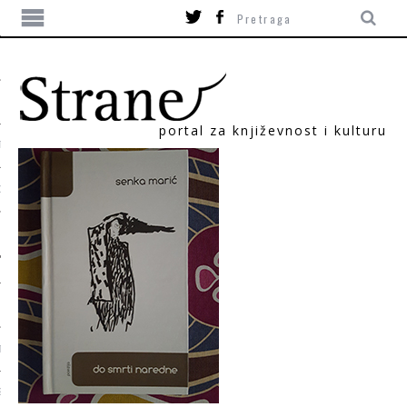
portal za književnost i kulturu
TIKA
ORI
T
SUM