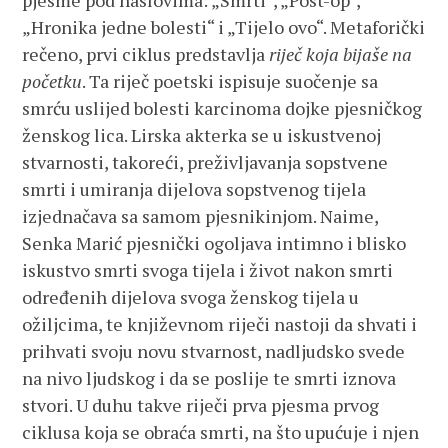
pjesme pod naslovima: „Smrti“, „Post-op“,
„Hronika jedne bolesti“ i „Tijelo ovo“. Metaforički
rečeno, prvi ciklus predstavlja
riječ koja bijaše na
početku
. Ta riječ poetski ispisuje suočenje sa
smrću uslijed bolesti karcinoma dojke pjesničkog
ženskog lica. Lirska akterka se u iskustvenoj
stvarnosti, takoreći, preživljavanja sopstvene
smrti i umiranja dijelova sopstvenog tijela
izjednačava sa samom pjesnikinjom. Naime,
Senka Marić pjesnički ogoljava intimno i blisko
iskustvo smrti svoga tijela i život nakon smrti
određenih dijelova svoga ženskog tijela u
ožiljcima, te književnom riječi nastoji da shvati i
prihvati svoju novu stvarnost, nadljudsko svede
na nivo ljudskog i da se poslije te smrti iznova
stvori. U duhu takve riječi prva pjesma prvog
ciklusa koja se obraća smrti, na što upućuje i njen