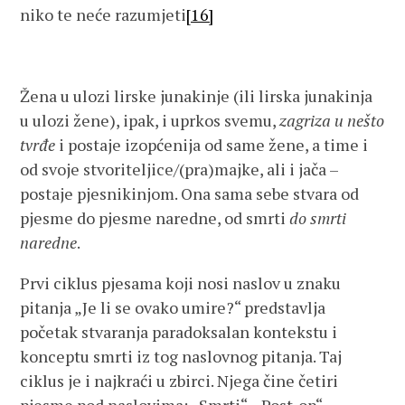
niko te neće razumjeti
[16]
Žena u ulozi lirske junakinje (ili lirska junakinja
u ulozi žene), ipak, i uprkos svemu,
zagriza u nešto
tvrđe
i postaje izopćenija od same žene, a time i
od svoje stvoriteljice/(pra)majke, ali i jača –
postaje pjesnikinjom. Ona sama sebe stvara od
pjesme do pjesme naredne, od smrti
do smrti
naredne
.
Prvi ciklus pjesama koji nosi naslov u znaku
pitanja „Je li se ovako umire?“ predstavlja
početak stvaranja paradoksalan kontekstu i
konceptu smrti iz tog naslovnog pitanja. Taj
ciklus je i najkraći u zbirci. Njega čine četiri