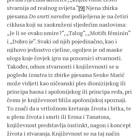
stvarnija od realnog svijeta.“
[9]
Njena zbirka
pjesama
Do smrti naredne
podijeljena je na četiri
ciklusa koji su zaokruženi sljedećim naslovima:
„Je li se ovako umire?“, „Talog“, „Motifs féminin“
i „Dobro je“. Svaki od njih pojedinačno, kao i
njihovo jedinstvo cjeline, ogoljen je od maske
uloga koje čovjek
igra
na pozornici stvarnosti.
Također, odnos stvarnosti i književnosti se u
pogledu iznutra iz zbirke pjesama Senke Marić
može vidjeti kao ničeanski ples dionizijskog ili
principa haosa i apolonijskog ili principa reda, pri
čemu je književnost bliža apolonijskoj spoznaji.
To znači da u vrtložnom kretanju života i bitka, te
u plesu života i smrti ili Erosa i Tanatosa,
književnost predstavlja instinkt, nagon i koncept
života i stvaranja. Književnost se na taj način