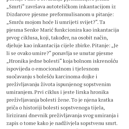
„Smrti“ završava autoteličkom inkantacijom iz
Dizdarove pjesme preformulisanom u pitanje:
„Smrću mojom hoće li umrijeti svijet?“. Ta
pjesma Senke Marić funkcionira kao inkantacija
prvog ciklusa, koji, također, na osobit način,
djeluje kao inkantacija cijele zbirke. Pitanje: „Je
li se ovako umire?“ ponavlja se unutar pjesme
„Hronika jedne bolesti“ koja bolnom iskrenošću
ispovijeda o emocionalnom i tjelesnom
suočavanju s bolešću karcinoma dojke i
preživljavanju života ispunjenog sopstvenim
umiranjem. Prvi ciklus i jeste lirska hronika
preživljavanja bolesti žene. To je njena kratka
priča o historiji bolesti sopstvenoga tijela,
lirizirani dnevnik preživljavanja svog umiranja i
zapis o tome kako je nadživjela sopstvenu smrt.