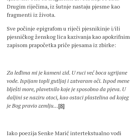
Drugim riječima, iz šutnje nastaju pjesme kao
fragmenti iz života.
Sve počinje epigrafom u riječi pjesnikinje i/ili
pjesničkog ženskog lica kazivanja kao apokrifnim
zapisom prapočetka priče pjesama iz zbirke:
Za leđima mi je kameni zid. U ruci već boca ugrijane
vode. Ispijam topli gutljaj i zatvaram oči. Ispod mene
blješti more, plavetnilo koje je sposobno da pjeva. U
daljini se naziru otoci, kao ostaci plastelina od kojeg
je
Bog pravio zemlju…
[8]
Iako poezija Senke Marić intertekstualno vodi