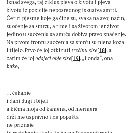
Iznad svega, taj ciklus pjeva o životu i pjeva
životu iz pozicije neposrednog iskustva smrti.
Četiri pjesme koje ga čine su, svaka na svoj način,
suočenje sa smrću, a time i sa životom jer život
jedino u suočenju sa smrću dobiva pravo značenje.
Na prvom frontu suočenja sa smrću su njena koža
i tijelo. Prvo će joj otkinuti
trećinu sise
[18]
, a
zatim će joj
odsjeći obje sise
[19]
. „I onda“, ona
kaže,
… čekanje
i dani dugi i bijeli
a kičma moja od kamena, od mermera
drži me uspravno i ne popušta
ne priznaje
to rastakanje tijela, to bolno fragmentiranje