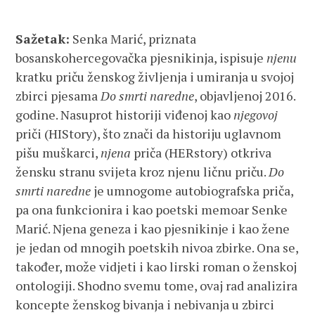
Sažetak:
Senka Marić, priznata
bosanskohercegovačka pjesnikinja, ispisuje
njenu
kratku priču ženskog življenja i umiranja u svojoj
zbirci pjesama
Do smrti naredne
, objavljenoj 2016.
godine. Nasuprot historiji viđenoj kao
njegovoj
priči (HIStory), što znači da historiju uglavnom
pišu muškarci,
njena
priča (HERstory) otkriva
žensku stranu svijeta kroz njenu ličnu priču.
Do
smrti naredne
je umnogome autobiografska priča,
pa ona funkcionira i kao poetski memoar Senke
Marić. Njena geneza i kao pjesnikinje i kao žene
je jedan od mnogih poetskih nivoa zbirke. Ona se,
također, može vidjeti i kao lirski roman o ženskoj
ontologiji. Shodno svemu tome, ovaj rad analizira
koncepte ženskog bivanja i nebivanja u zbirci