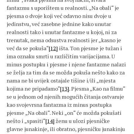
fantazmu s uporištem u realnosti. „Na obali“ je
pjesma o dvoje koji već odavno nisu dvoje u
jedinstvu, već zasebne jednine kako unutar
realnosti tako i unutar fantazme u kojoj, ni za
trenutak, nema odsustva realnosti jer „kasno je
već da se pokuša“
[12]
išta. Ton pjesme je tužan i
ima oznaku smrti u različitim varijacijama. U
minus postupku i pjesme i njene fantazme nalazi
se želja za tim da se možda pokuša nešto kako za
nama ne bi uvijek ostajale tišine i/ili „mjesta
kojima ne pripadamo“
[13]
. Pjesma „Kao na filmu“
se u jednom od njenih mogućih čitanja ostvaruje
kao svojevrsna fantazma iz minus postupka
pjesme „Na obali“. Neki „on“ će možda pokušati
nešto i „spasiti“
[14]
ženu u ulozi pjesničke
glavne junakinje, ili obratno, pjesničku junakinju