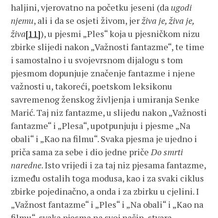
haljini, vjerovatno na početku jeseni (da
ugodi
njemu
, ali i da se osjeti živom, jer
živa je, živa je,
živa
[11]
), u pjesmi „Ples“ koja u pjesničkom nizu
zbirke slijedi nakon „Važnosti fantazme“, te time
i samostalno i u svojevrsnom dijalogu s tom
pjesmom dopunjuje značenje fantazme i njene
važnosti u, takoreći, poetskom leksikonu
savremenog ženskog življenja i umiranja Senke
Marić. Taj niz fantazme, u slijedu nakon „Važnosti
fantazme“ i „Plesa“, upotpunjuju i pjesme „Na
obali“ i „Kao na filmu“. Svaka pjesma je ujedno i
priča sama za sebe i dio jedne priče
Do smrti
naredne
. Isto vrijedi i za taj niz pjesama fantazme,
između ostalih toga modusa, kao i za svaki ciklus
zbirke pojedinačno, a onda i za zbirku u cjelini. I
„Važnost fantazme“ i „Ples“ i „Na obali“ i „Kao na
filmu“, svaka pjesma na svoj način, stvara