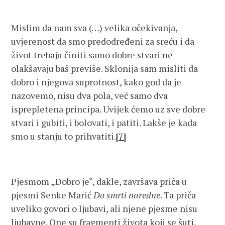
Mislim da nam sva (…) velika očekivanja,
uvjerenost da smo predodređeni za sreću i da
život trebaju činiti samo dobre stvari ne
olakšavaju baš previše. Sklonija sam misliti da
dobro i njegova suprotnost, kako god da je
nazovemo, nisu dva pola, već samo dva
isprepletena principa. Uvijek ćemo uz sve dobre
stvari i gubiti, i bolovati, i patiti. Lakše je kada
smo u stanju to prihvatiti.
[7]
Pjesmom „Dobro je“, dakle, završava priča u
pjesmi Senke Marić
Do smrti naredne
. Ta priča
uveliko govori o ljubavi, ali njene pjesme nisu
ljubavne. One su fragmenti života koji se šuti.