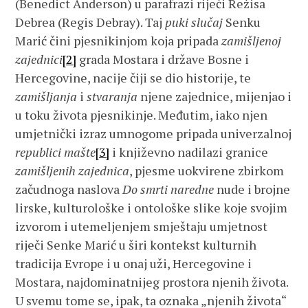
(Benedict Anderson) u parafrazi riječi Režisa
Debrea (Regis Debray). Taj
puki slučaj
Senku
Marić čini pjesnikinjom koja pripada
zamišljenoj
zajednici
[2]
grada Mostara i države Bosne i
Hercegovine, nacije čiji se dio historije, te
zamišljanja
i
stvaranja
njene zajednice, mijenjao i
u toku života pjesnikinje. Međutim, iako njen
umjetnički izraz umnogome pripada univerzalnoj
republici mašte
[3]
i književno nadilazi granice
zamišljenih zajednica
, pjesme uokvirene zbirkom
začudnoga naslova
Do smrti naredne
nude i brojne
lirske, kulturološke i ontološke slike koje svojim
izvorom i utemeljenjem smještaju umjetnost
riječi Senke Marić u širi kontekst kulturnih
tradicija Evrope i u onaj uži, Hercegovine i
Mostara, najdominatnijeg prostora njenih života.
U svemu tome se, ipak, ta oznaka „njenih života“