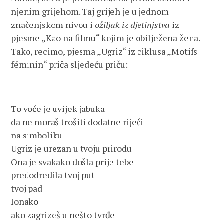
njenim grijehom. Taj grijeh je u jednom
značenjskom nivou i
ožiljak iz djetinjstva
iz
pjesme „Kao na filmu“ kojim je obilježena žena.
Tako, recimo, pjesma „Ugriz“ iz ciklusa „Motifs
féminin“ priča sljedeću priču:
To voće je uvijek jabuka
da ne moraš trošiti dodatne riječi
na simboliku
Ugriz je urezan u tvoju prirodu
Ona je svakako došla prije tebe
predodredila tvoj put
tvoj pad
Ionako
ako zagrizeš u nešto tvrđe