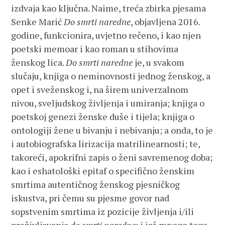
izdvaja kao ključna. Naime, treća zbirka pjesama
Senke Marić
Do smrti naredne
, objavljena 2016.
godine, funkcionira, uvjetno rečeno, i kao njen
poetski memoar i kao roman u stihovima
ženskog lica.
Do smrti naredne
je, u svakom
slučaju, knjiga o neminovnosti jednog ženskog, a
opet i sveženskog i, na širem univerzalnom
nivou, sveljudskog življenja i umiranja; knjiga o
poetskoj genezi ženske duše i tijela; knjiga o
ontologiji žene u bivanju i nebivanju; a onda, to je
i autobiografska lirizacija matrilinearnosti; te,
takoreći, apokrifni zapis o ženi savremenog doba;
kao i eshatološki epitaf o specifično ženskim
smrtima autentičnog ženskog pjesničkog
iskustva, pri čemu su pjesme govor nad
sopstvenim smrtima iz pozicije življenja i/ili