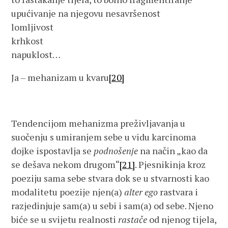
upućivanje na njegovu nesavršenost
lomljivost
krhkost
napuklost…
Ja – mehanizam u kvaru
[20]
Tendencijom mehanizma preživljavanja u
suočenju s umiranjem sebe u vidu karcinoma
dojke ispostavlja se
podnošenje
na način „kao da
se dešava nekom drugom“
[21]
. Pjesnikinja kroz
poeziju sama sebe stvara dok se u stvarnosti kao
modalitetu poezije njen(a)
alter ego
rastvara i
razjedinjuje sam(a) u sebi i sam(a) od sebe. Njeno
biće se u svijetu realnosti
rastače
od njenog tijela,