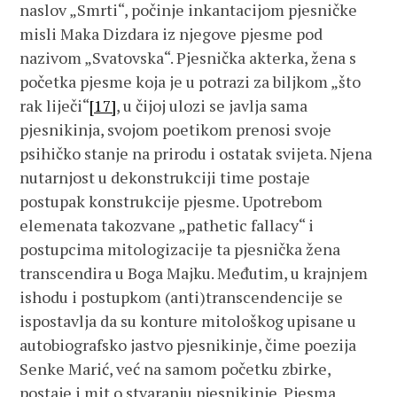
naslov „Smrti“, počinje inkantacijom pjesničke
misli Maka Dizdara iz njegove pjesme pod
nazivom „Svatovska“. Pjesnička akterka, žena s
početka pjesme koja je u potrazi za biljkom „što
rak liječi“
[17]
, u čijoj ulozi se javlja sama
pjesnikinja, svojom poetikom prenosi svoje
psihičko stanje na prirodu i ostatak svijeta. Njena
nutarnjost u dekonstrukciji time postaje
postupak konstrukcije pjesme. Upotrebom
elemenata takozvane „pathetic fallacy“ i
postupcima mitologizacije ta pjesnička žena
transcendira u Boga Majku. Međutim, u krajnjem
ishodu i postupkom (anti)transcendencije se
ispostavlja da su konture mitološkog upisane u
autobiografsko jastvo pjesnikinje, čime poezija
Senke Marić, već na samom početku zbirke,
postaje i mit o stvaranju pjesnikinje. Pjesma