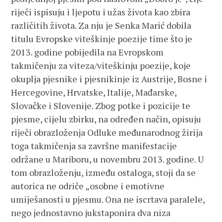
riječi ispisuju i ljepotu i užas života kao zbira
različitih života. Za nju je Senka Marić dobila
titulu Evropske viteškinje poezije time što je
2013. godine pobijedila na Evropskom
takmičenju za viteza/viteškinju poezije, koje
okuplja pjesnike i pjesnikinje iz Austrije, Bosne i
Hercegovine, Hrvatske, Italije, Mađarske,
Slovačke i Slovenije. Zbog potke i pozicije te
pjesme, cijelu zbirku, na određen način, opisuju
riječi obrazloženja Odluke međunarodnog žirija
toga takmičenja sa završne manifestacije
održane u Mariboru, u novembru 2013. godine. U
tom obrazloženju, između ostaloga, stoji da se
autorica ne odriče „osobne i emotivne
umiješanosti u pjesmu. Ona ne iscrtava paralele,
nego jednostavno jukstaponira dva niza