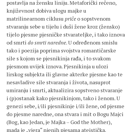
postavlja na žensku liniju. Metaforički rečeno,
književnost dobiva ulogu majke u
matrilinearnom ciklusu
priče
o sopstvenom
stvaranju sebe u tijelu i duši žene kroz (žensko)
tijelo pjesme pjesničke stvarateljke, i tako iznova
od smrti
do smrti naredne
. U određenom smislu
tako i poezija poprima svojstva romantičarske
sile s kojom se pjesnikinja rađa, i to svakom
pjesmom uvijek iznova. Pjesnikinja u ulozi
lirskog subjekta ili glavne akterke pjesme kao te
nesavladive sile stvaranja i života, nasuprot
umiranju i smrti, aktualizira sopstveno stvaranje
i (p)ostanak kako pjesnikinjom, tako i ženom. U
genezi sebe, i/ili pjesnikinje i/ili žene, od pjesme
do pjesme naredne, ona stvara i mit o Bogu Majci
(Bog, kao Jedan, je Majka – God the Mother),
mada je „vjera“ njenih pjesama ateistička.