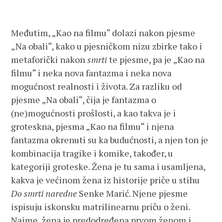
Međutim, „Kao na filmu“ dolazi nakon pjesme
„Na obali“, kako u pjesničkom nizu zbirke tako i
metaforički nakon
smrti
te pjesme, pa je „Kao na
filmu“ i neka nova fantazma i neka nova
mogućnost realnosti i života. Za razliku od
pjesme „Na obali“, čija je fantazma o
(ne)mogućnosti prošlosti, a kao takva je i
groteskna, pjesma „Kao na filmu“ i njena
fantazma okrenuti su ka budućnosti, a njen ton je
kombinacija tragike i komike, također, u
kategoriji groteske. Žena je tu sama i usamljena,
kakva je većinom žena iz historije priče u stihu
Do smrti naredne
Senke Marić. Njene pjesme
ispisuju iskonsku matrilinearnu priču o ženi.
Naime, žena je predodređena prvom ženom i