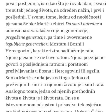
prva i posljednja, isto kao što je i svaki dan, i svaki
trenutak jednog života, na određen način, i prvi i
posljednji. U svemu tome, jednu od neobičnosti
pjesama Senke Marić u zbirci
Do smrti naredne
u
odnosu na stvaralaštvo njene generacije,
pregažene generacije
, pa time i ovovremene
izgubljene generacije
u Mostaru i Bosni i
Hercegovini, karakterizira nadilaženje rata.
Njene pjesme se ne bave ratom. Njena poezija ne
govori o posljednjem ratnom i poratnom
preživljavanju u Bosnu i Hercegovini ili egzilu.
Senka Marić se udaljava od toga. Jedna od
preživljenih smrti u njenom životu je i smrt rata.
Analogno tome, jedan od njenih prethodnih
života u životu je i život rata. On se u
istovremenom odsustvu i prisustvu tek osjeća u
posljednjoj pjesmi pod naslovom „Dobro je“, čije