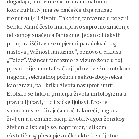
događaju, fantazme su tu u racionalnom
konstruktu. Njima se najčešće daje smisao
trenutku i/ili životu. Također, fantazma u poeziji
Senke Marić često ima upravo suprotno značenje
od samog značenja fantazme. Jedan od takvih
primjera iščitava se u pjesmi paradoksalnog
naslova „Važnost fantazme“, ponovo u ciklusu
„Talog“. Važnost fantazme iz vizure žene u toj
pjesmi nije u metafizičkoj ljubavi, već u erotskom
nagonu, seksualnoj požudi i seksu-zbog-seksa
kao izrazu, pa i kriku života nasuprot smrti.
Erotsko se tako u principu života mitologizira u
pravcu ljubavi, i to fizičke ljubavi. Eros je
samotranscendirajuća moć, takoreći, nagona
življenja u emancipaciji života. Nagon ženskog
življenja ispisuje se, naprimjer, i slikom
ekstatičnog plesa pjesničke akterke u ljetnoj