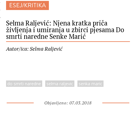
ESEJ/KRITIKA
 AUTORA
Selma Raljević: Njena kratka priča
življenja i umiranja u zbirci pjesama Do
smrti naredne Senke Marić
Autor/ica: Selma Raljević
do smrti naredne
selma raljevic
senka maric
Objavljeno: 07.03.2018