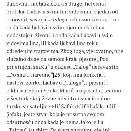
duhovna i metafizička, a s druge, tjelesna i
erotska. Ljubav u svim tim vidovima je jedan od
osnovnih sastojaka
taloga
, odnosno života, i to i
onda kada ljubavi u svim njenim oblicima
nedostaje u životu, i onda kada ljubavi u svim
vidovima ima, ili kada ljubavi ima tek u
određenim tragovima. Zbog toga, vjerovatno, nije
slučajno da se na samom kraju pjesme „Pod
prijetnjom smrću“ u ciklusu „Talog“ dešava stih
„Do smrti naredne“
[25]
koji ima funkciju i
naslova zbirke. Ljubav u „Talogu“, i pjesmi i
ciklusu u zbirci Senke Marić, a u posudbi, recimo,
višestruke književne misli transnacionalne
turske spisateljice Elif Šafak (Elif Shafak / Elif
Şafak), jeste stvar koja je prisutna svojom
odsutnošću onda kada je nema. Iako je i u
„Talogu“ i u zbirci
Do smrti naredne
u cjelini