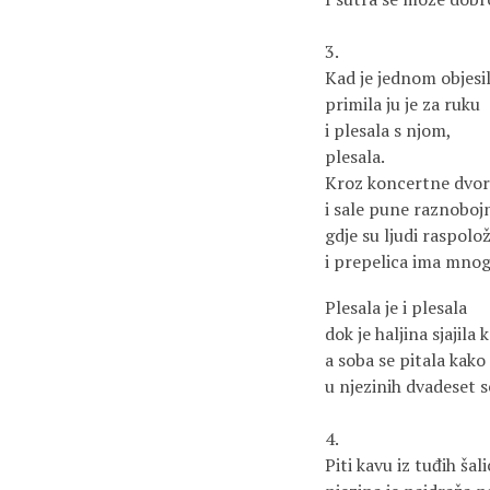
3.
Kad je jednom objesil
primila ju je za ruku
i plesala s njom,
plesala.
Kroz koncertne dvo
i sale pune raznoboj
gdje su ljudi raspolo
i prepelica ima mnog
Plesala je i plesala
dok je haljina sjajila
a soba se pitala kako 
u njezinih dvadeset 
4.
Piti kavu iz tuđih šali