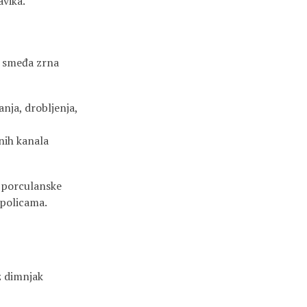
avika.
a smeđa zrna
anja, drobljenja,
nih kanala
 porculanske
 policama.
z dimnjak
,