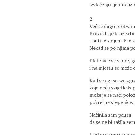
izvlačenju ljepote iz 
2.
Već se dugo pretvara 
Provukla je kroz seb
i putuje s njima kao 
Nekad se po njima po
Pletenice se vijore, 
i na mjestu se može 
Kad se ugase sve zgr
koje noću svijetle ka
može je se naći polo
pokretne stepenice.
Načinila sam pauzu
da se ne bi rašila zem
I sutra se može dobr