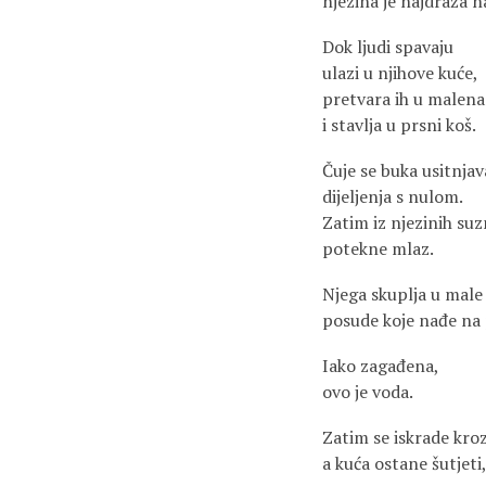
njezina je najdraža n
Dok ljudi spavaju
ulazi u njihove kuće,
pretvara ih u malen
i stavlja u prsni koš.
Čuje se buka usitnjav
dijeljenja s nulom.
Zatim iz njezinih suz
potekne mlaz.
Njega skuplja u male
posude koje nađe na
Iako zagađena,
ovo je voda.
Zatim se iskrade kro
a kuća ostane šutjeti