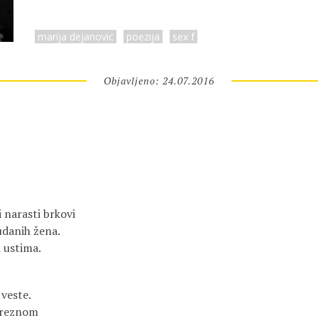
marija dejanovic
poezija
sex f
Objavljeno: 24.07.2016
i narasti brkovi
udanih žena.
 ustima.
z veste.
opreznom