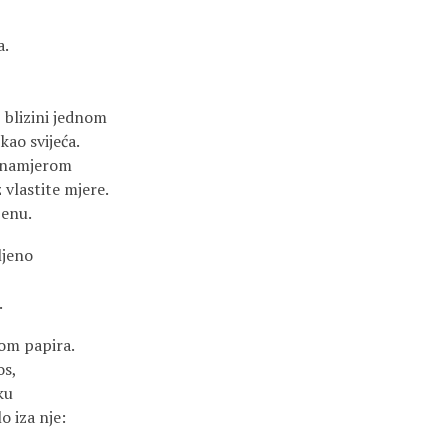
a.
 blizini jednom
kao svijeća.
s namjerom
z vlastite mjere.
jenu.
tljeno
.
om papira.
os,
ku
o iza nje: