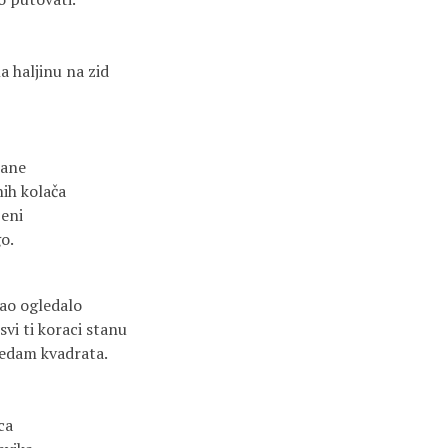
a haljinu na zid
rane
nih kolača
ženi
o.
 kao ogledalo
svi ti koraci stanu
sedam kvadrata.
ca