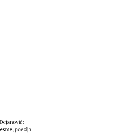
 Dejanović:
pjesme,
poezija