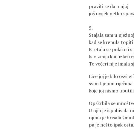
praviti se da u njoj
još uvijek netko spav
5.
Stajala sam u nježnoj
kad se krenula topiti 
Kretala se polako i 
kao zmija kad izlazi i
Te večeri nije imala s
Lice joj je bilo osvije
svim lijepim riječima
koje joj nismo uputili
Opskrbila se mnoštv
U njih je ispuhivala n
njima je brisala šmin
pa je nešto ipak ostal