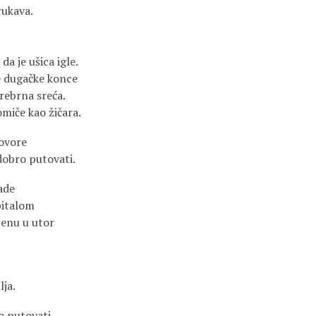
rukava.
da je ušica igle.
e dugačke konce
srebrna sreća.
miče kao žičara.
govore
dobro putovati.
ade
pitalom
ženu u utor
lja.
o putovati.