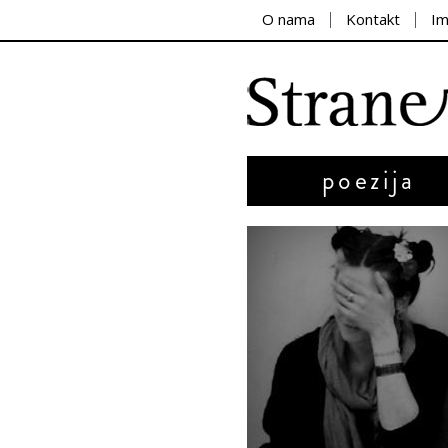
O nama
Kontakt
I
poezija