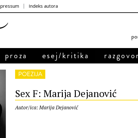
mpressum
Indeks autora
por
proza
esej/kritika
razgovo
POEZIJA
Sex F: Marija Dejanović
Autor/ica: Marija Dejanović