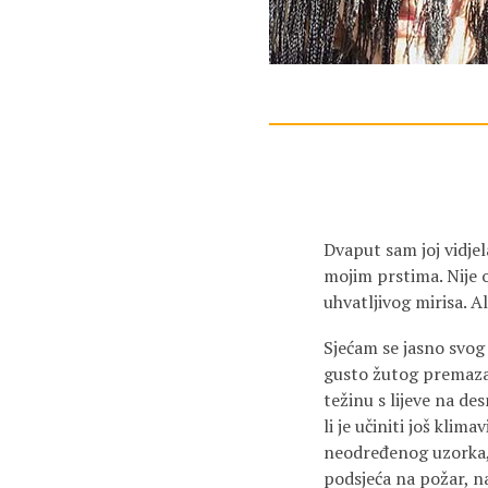
Dvaput sam joj vidje
mojim prstima. Nije o
uhvatljivog mirisa. Al
Sjećam se jasno svo
gusto žutog premaza,
težinu s lijeve na de
li je učiniti još kli
neodređenog uzorka, o
podsjeća na požar, na 