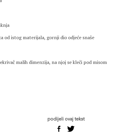
a
uknja
uza od istog materijala, gornji dio odjeće snaše
ekrivač malih dimenzija, na njoj se kleči pod misom
podijeli ovaj tekst