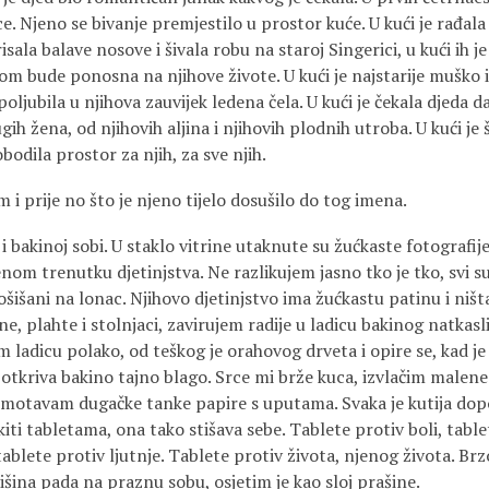
 Njeno se bivanje premjestilo u prostor kuće. U kući je rađala
risala balave nosove i šivala robu na staroj Singerici, u kući ih je
nom bude ponosna na njihove živote. U kući je najstarije muško
poljubila u njihova zauvijek ledena čela. U kući je čekala djeda da 
gih žena, od njihovih aljina i njihovih plodnih utroba. U kući je š
obodila prostor za njih, za sve njih.
 i prije no što je njeno tijelo dosušilo do tog imena.
 bakinoj sobi. U staklo vitrine utaknute su žućkaste fotografije
m trenutku djetinjstva. Ne razlikujem jasno tko je tko, svi su
 ošišani na lonac. Njihovo djetinjstvo ima žućkastu patinu i ništ
ne, plahte i stolnjaci, zavirujem radije u ladicu bakinog natkas
im ladicu polako, od teškog je orahovog drveta i opire se, kad 
otkriva bakino tajno blago. Srce mi brže kuca, izvlačim malene
zmotavam dugačke tanke papire s uputama. Svaka je kutija dop
kiti tabletama, ona tako stišava sebe. Tablete protiv boli, tabl
tablete protiv ljutnje. Tablete protiv života, njenog života. Br
išina pada na praznu sobu, osjetim je kao sloj prašine.