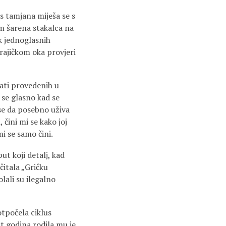
s tamjana miješa se s
am šarena stakalca na
uk jednoglasnih
krajičkom oka provjeri
sati provedenih u
e se glasno kad se
 se da posebno uživa
čini mi se kako joj
i se samo čini.
ut koji detalj, kad
čitala „Gričku
lali su ilegalno
tpočela ciklus
t godina rodila mu je