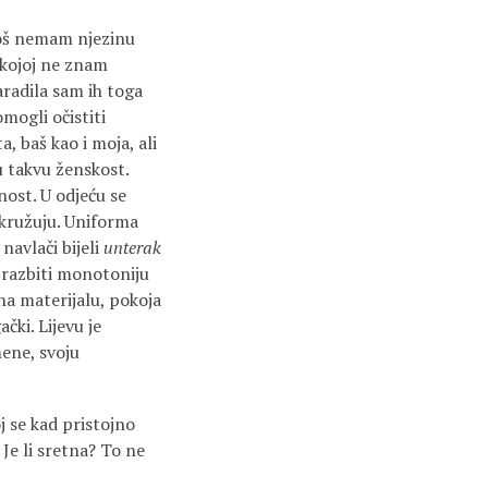
 još nemam njezinu
 kojoj ne znam
aradila sam ih toga
mogli očistiti
, baš kao i moja, ali
u takvu ženskost.
nost. U odjeću se
okružuju. Uniforma
a
navlači bijeli
unterak
 razbiti monotoniju
 na materijalu, pokoja
čki. Lijevu je
ene, svoju
j se kad pristojno
Je li sretna? To ne