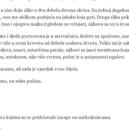
 vise dvije slike u dva debela drvena okvira. Na jednoj dugoko
, ono me oblikom podsjeća na jabuku koja gori. Druga slika prik
 Isus i njegova majka izgledom su vršnjaci, njihova su srca izvan
ke i djeda pretvorena je u mrtvačnicu. Rolete su spuštene, nam
 ne više u svom krevetu od debela orahova drveta. Teško mi je za
a djeca, unuci, ostavština patnje, njihovi su jauci membrana koja
su, ustuknem, nije više crvena, požar je u potpunosti ugašen.
amu, ali sada je zauvijek crno-bijela.
amo, na neku pučinu.
e kojima su se pridržavale čarape na natkoljenicama