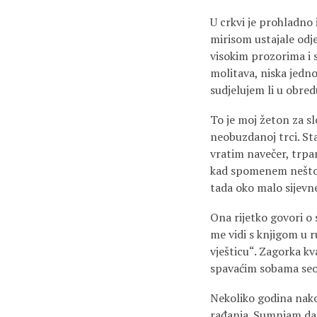
U crkvi je prohladno
mirisom ustajale odj
visokim prozorima i s
molitava, niska jedno
sudjelujem li u obredu
To je moj žeton za sl
neobuzdanoj trci. Sta
vratim navečer, trpam
kad spomenem nešto zl
tada oko malo sijevn
Ona rijetko govori o 
me vidi s knjigom u ru
vješticu“. Zagorka kv
spavaćim sobama seoski
Nekoliko godina nak
rađanja. Sumnjam da 