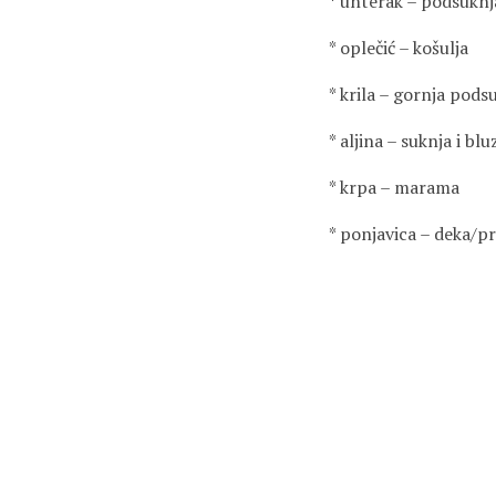
* unterak – podsuknj
* oplečić – košulja
* krila – gornja pods
* aljina – suknja i bl
* krpa – marama
* ponjavica – deka/pr