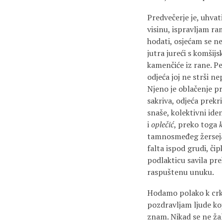
Predvečerje je, uhvat
visinu, ispravljam r
hodati, osjećam se ne
jutra jureći s komšij
kamenčiće iz rane. Pe
odjeća joj ne strši n
Njeno je oblačenje pr
sakriva, odjeća prekr
snaše, kolektivni ide
i
oplečić
, preko toga
tamnosmeđeg žerseja. 
falta ispod grudi, čipk
podlakticu savila pre
raspuštenu unuku.
Hodamo polako k crkvi
pozdravljam ljude koj
znam. Nikad se ne žal