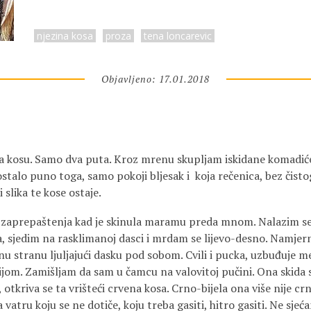
njezina kosa
proza
tena loncarevic
Objavljeno: 17.01.2018
la kosu. Samo dva puta. Kroz mrenu skupljam iskidane komadiće
stalo puno toga, samo pokoji bljesak i koja rečenica, bez čisto
i slika te kose ostaje.
g zaprepaštenja kad je skinula maramu preda mnom. Nalazim 
 sjedim na rasklimanoj dasci i mrdam se lijevo-desno. Namje
snu stranu ljuljajući dasku pod sobom. Cvili i pucka, uzbuđuje 
mavijom. Zamišljam da sam u čamcu na valovitoj pučini. Ona skid
tkriva se ta vrišteći crvena kosa. Crno-bijela ona više nije crn
vatru koju se ne dotiče, koju treba gasiti, hitro gasiti. Ne sjećam