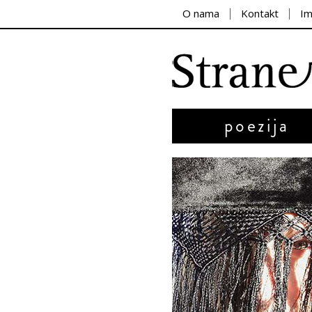
O nama
Kontakt
I
poezija