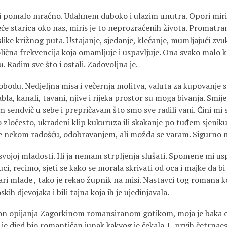
 i pomalo mračno. Udahnem duboko i ulazim unutra. Opori miri
eće starica oko nas, miris je to neprozračenih života. Promatr
like križnog puta. Ustajanje, sjedanje, klečanje, mumljajući zv
lična frekvencija koja omamljuje i uspavljuje. Ona svako malo 
. Radim sve što i ostali. Zadovoljna je.
obodu. Nedjeljna misa i večernja molitva, valuta za kupovanje 
bla, kanali, tavani, njive i rijeka prostor su moga bivanja. Smij
 sendvič u sebe i prepričavam što smo sve radili vani. Čini mi
očesto, ukradeni klip kukuruza ili skakanje po tuđem sjeniku, 
e nekom radošću, odobravanjem, ali možda se varam. Sigurno m
svojoj mladosti. Ili ja nemam strpljenja slušati. Spomene mi usp
ci, recimo, sjeti se kako se morala skrivati od oca i majke da bi 
ari mlade , tako je rekao župnik na misi. Nastavci tog romana ko
h djevojaka i bili tajna koja ih je ujedinjavala.
on opijanja Zagorkinom romansiranom gotikom, moja je baka o
je djed bio romantičan junak kakvog je čekala. U prvih četrnaes