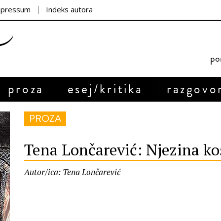
mpressum
Indeks autora
por
proza
esej/kritika
razgovo
PROZA
Tena Lončarević: Njezina ko
Autor/ica: Tena Lončarević