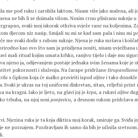
ila me pod ruku i zarobila laktom. Nisam više jako malena, ali
amena ne bih li se doimala višom. Nosim crnu plisiranu suknju u
zgrapno, svaki moj iskorak otkriva svježe rane na koljenima. Z
skom djecom niz nasip. Smijali su mi se kad sam pala i nisu mi po
če me svaki dodir s rubom suknje. Njena je ruka mršava i koščata
eprirodno kao ovo što sam ja prisiljena nositi, nisam uvježbana 
avi mali ritual kojim umata krhko, ranjivo tijelo i daje mu sigur
iva njeno ja, odijevanjem postaje jednaka svim ženama koje je 
ntitet pokornosti i služenja. Na čarape pridržane
štrupandlam
krila
s čipkom koja će malko proviriti ispod
aljine
i tako donekle
Svaki je ukras na toj uniformi diskretan, sitan, reljefni print
a na kragni. Iako je ljeto, na glavi joj je
krpa,
a rukavi
aljine
duga
ko trbuha, na njoj nosi
ponjavicu,
a desnom rukom pridržava m
. Njezina ruka je ta koja diktira moj korak, smiruje ga. Sviđa jo
e ne poznajem. Pozdravljam ih samo da bih je učinila sretnom. 
i.