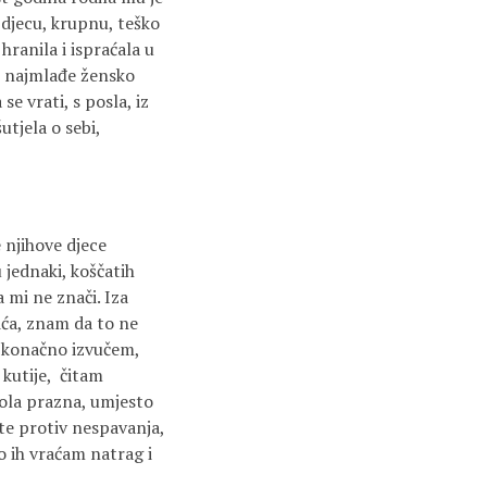
 djecu, krupnu, teško
 hranila i ispraćala u
 i najmlađe žensko
se vrati, s posla, iz
utjela o sebi,
 njihove djece
 jednaki, koščatih
a mi ne znači. Iza
lića, znam da to ne
je konačno izvučem,
 kutije, čitam
ola prazna, umjesto
ete protiv nespavanja,
zo ih vraćam natrag i