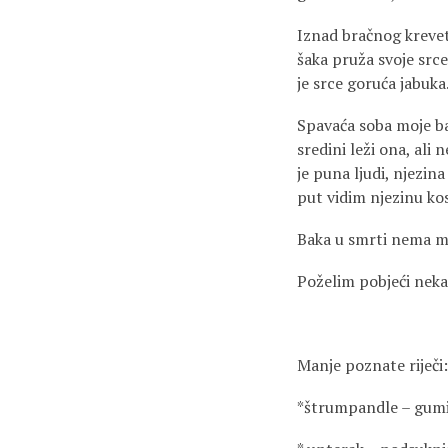
Iznad bračnog kreveta
šaka pruža svoje srce
je srce goruća jabuka.
Spavaća soba moje ba
sredini leži ona, ali
je puna ljudi, njezin
put vidim njezinu ko
Baka u smrti nema mar
Poželim pobjeći nek
Manje poznate riječi:
*štrumpandle – gumic