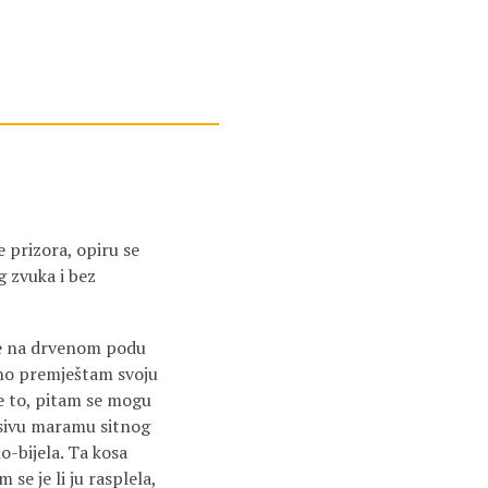
 prizora, opiru se
g zvuka i bez
se na drvenom podu
rno premještam svoju
me to, pitam se mogu
a sivu maramu sitnog
o-bijela. Ta kosa
 se je li ju rasplela,