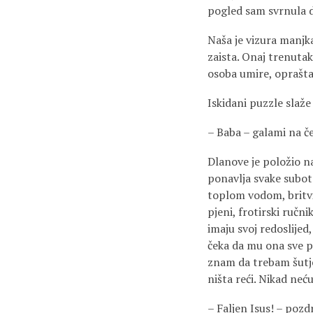
pogled sam svrnula dol
Naša je vizura manjk
zaista. Onaj trenutak
osoba umire, oprašta
Iskidani puzzle slaž
– Baba – galami na če
Dlanove je položio na 
ponavlja svake subote.
toplom vodom, britvi
pjeni, frotirski ručn
imaju svoj redoslijed
čeka da mu ona sve pr
znam da trebam šutjet
ništa reći. Nikad neć
– Faljen Isus! – pozdr