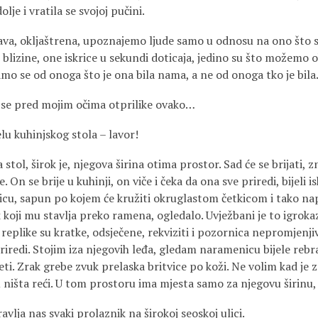
je i vratila se svojoj pučini.
ava, okljaštrena, upoznajemo ljude samo u odnosu na ono što s
 blizine, one iskrice u sekundi doticaja, jedino su što možemo o
mo se od onoga što je ona bila nama, a ne od onoga tko je bila
e se pred mojim očima otprilike ovako…
lu kuhinjskog stola – lavor!
stol, širok je, njegova širina otima prostor. Sad će se brijati, zn
 On se brije u kuhinji, on viče i čeka da ona sve priredi, bijeli i
cu, sapun po kojem će kružiti okruglastom četkicom i tako nap
ik koji mu stavlja preko ramena, ogledalo. Uvježbani je to igrok
, replike su kratke, odsječene, rekviziti i pozornica nepromjenj
iredi. Stojim iza njegovih leđa, gledam naramenicu bijele rebra
i. Zrak grebe zvuk prelaska britvice po koži. Ne volim kad je z
u ništa reći. U tom prostoru ima mjesta samo za njegovu širinu,
avlja nas svaki prolaznik na širokoj seoskoj ulici.