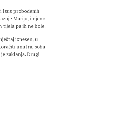
si Isus probodenih
azuje Mariju, i njeno
 tijela pa ih ne bole.
ještaj iznesen, u
koračiti unutra, soba
 je zaklanja. Drugi