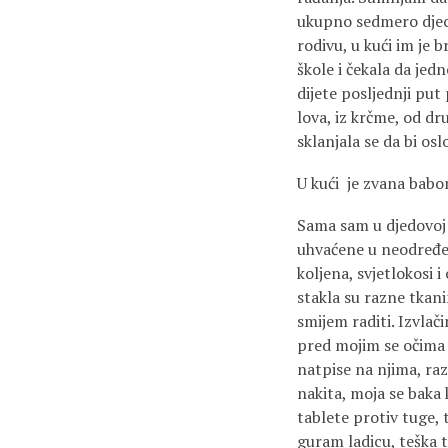
ukupno sedmero djece.
rodivu, u kući im je b
škole i čekala da jed
dijete posljednji put 
lova, iz krčme, od dru
sklanjala se da bi osl
U kući je zvana babom
Sama sam u djedovoj i
uhvaćene u neodređeno
koljena, svjetlokosi i
stakla su razne tkani
smijem raditi. Izvlač
pred mojim se očima 
natpise na njima, ra
nakita, moja se baka 
tablete protiv tuge, 
guram ladicu, teška t