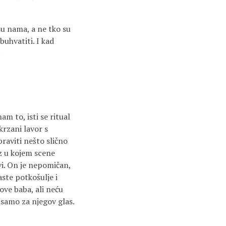
u nama, a ne tko su
buhvatiti. I kad
.
am to, isti se ritual
skrzani lavor s
raviti nešto slično
az u kojem scene
ivi. On je nepomičan,
ste potkošulje i
ove baba, ali neću
 samo za njegov glas.