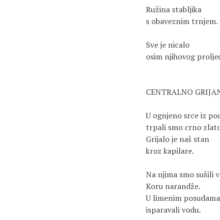
Ružina stabljika
s obaveznim trnjem.
Sve je nicalo
osim njihovog prolje
CENTRALNO GRIJA
U ognjeno srce iz p
trpali smo crno zlato
Grijalo je naš stan
kroz kapilare.
Na njima smo sušili v
Koru narandže.
U limenim posudama
isparavali vodu.