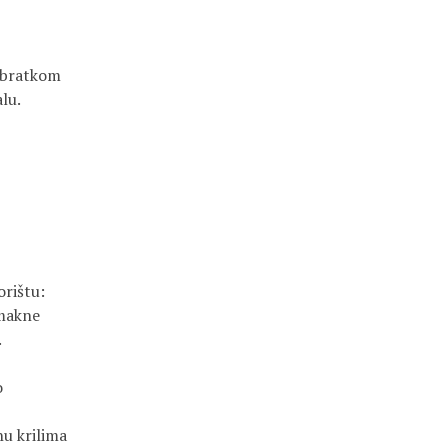
odbratkom
lu.
rištu:
umakne
.
o
u krilima