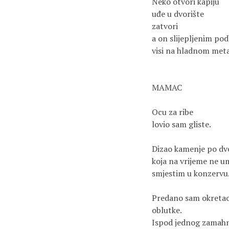
Neko otvori kapiju
uđe u dvorište
zatvori
a on slijepljenim p
visi na hladnom meta
MAMAC
Ocu za ribe
lovio sam gliste.
Dizao kamenje po dvo
koja na vrijeme ne 
smjestim u konzervu
Predano sam okreta
oblutke.
Ispod jednog zamahn