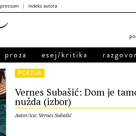
mpressum
Indeks autora
por
proza
esej/kritika
razgovo
POEZIJA
Vernes Subašić: Dom je tamo 
nužda (izbor)
Autor/ica: Vernes Subašić