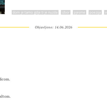
dom je tamo gdje ti je nuzda
izbor
pjesme
poezija
v
Objavljeno: 14.06.2026
ulicom.
altom.