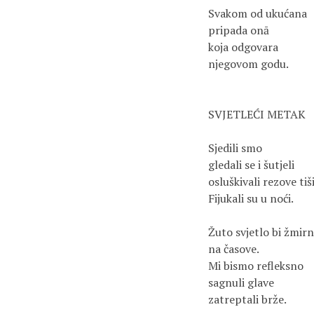
Svakom od ukućana
pripada onā
koja odgovara
njegovom godu.
SVJETLEĆI METAK
Sjedili smo
gledali se i šutjeli
osluškivali rezove tiš
Fijukali su u noći.
Žuto svjetlo bi žmir
na časove.
Mi bismo refleksno
sagnuli glave
zatreptali brže.