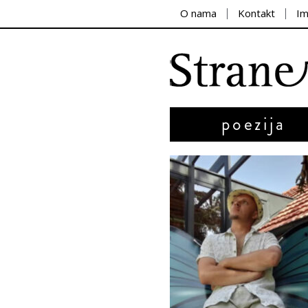
O nama
Kontakt
I
poezija