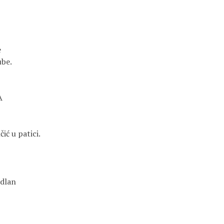
e
ube.
A
čić u patici.
 dlan