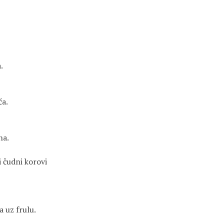
.
ća.
na.
ki čudni korovi
a uz frulu.