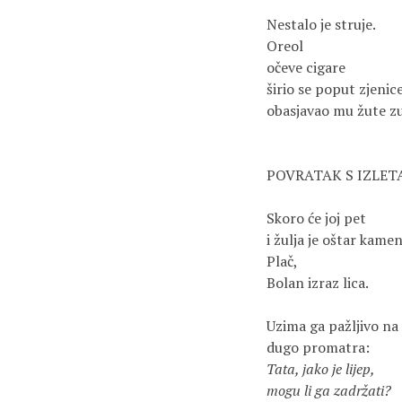
Nestalo je struje.
Oreol
očeve cigare
širio se poput zjenic
obasjavao mu žute z
POVRATAK S IZLET
Skoro će joj pet
i žulja je oštar kamen
Plač,
Bolan izraz lica.
Uzima ga pažljivo na
dugo promatra:
Tata, jako je lijep,
mogu li ga zadržati?