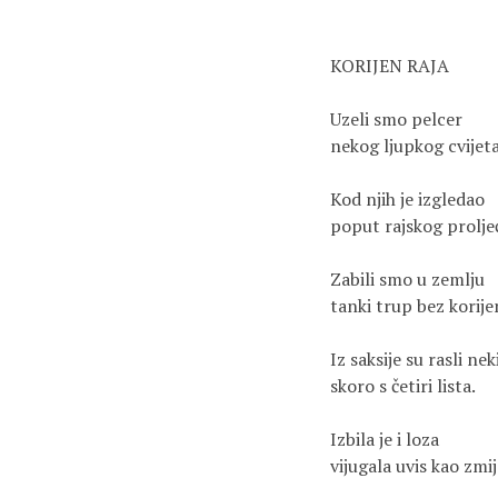
KORIJEN RAJA
Uzeli smo pelcer
nekog ljupkog cvijeta
Kod njih je izgledao
poput rajskog prolje
Zabili smo u zemlju
tanki trup bez korije
Iz saksije su rasli ne
skoro s četiri lista.
Izbila je i loza
vijugala uvis kao zmij