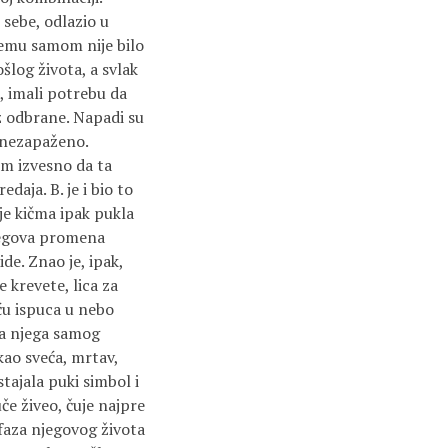
 sebe, odlazio u
njemu samom nije bilo
šlog života, a svlak
e, imali potrebu da
iz odbrane. Napadi su
i nezapaženo.
vim izvesno da ta
daja. B. je i bio to
 je kičma ipak pukla
njegova promena
de. Znao je, ipak,
 krevete, lica za
oću ispuca u nebo
da njega samog
kao sveća, mrtav,
tajala puki simbol i
uče živeo, čuje najpre
a faza njegovog života