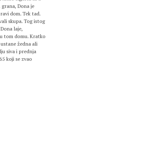
sa grana, Dona je
pravi dom. Tek tad.
ali skupa. Tog istog
Dona laje,
na u tom domu. Kratko
 ustane žedna ali
ju siva i prednja
65 koji se zvao