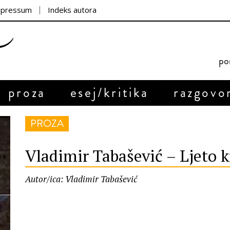
mpressum
Indeks autora
por
proza
esej/kritika
razgovo
PROZA
Vladimir Tabašević – Ljeto k
Autor/ica: Vladimir Tabašević