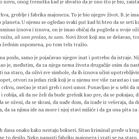
 novu, onog trenutka kad je shvatio da je ono što je bio, zaist
kva, groblje i fabrika majoneza. To je bio njegov život. B. je ima
o planeta. U njemu se ogledao svaki put kad bi hteo da se seti ko
smisao iznova i iznova, on je imao običaj da pogleda u svoje ožil
svašta, ali sam prošao, tu sam.
Novi život koji mu se dešavao, tra
a žednim uspomena, po tom telu tražio.
 na poslu, samo je pojačavao njegov inat i potrebu da istraje. Ni
o je, međutim, da za njega nema života drugačije osim da nasta
ti na staro, da oživi sve simbole, da ih iznova učini upotrebljivim
opet, otvori za jedan rizik koji je u njemu sve više zarastao i s
 u crkvu, osećao je stari greh i novi umor. Ponavljao je u sebi da
 i robija, ali da ne želi da bude grešnik kao pre, da se pokajao, d
da se oženi, da se skrasi, da nađe dom, da izađe iz vešeraja, da do
, da sa njima ide na more i njoj stavi mišiće i da ga ona pita za 
ih dana onako kako nestaju bokseri. Sitan kriminal pređe u krup
e to desilo. Neko napusti fabriku majoneza i vrati se na staro.