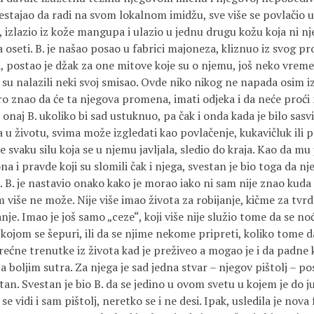
estajao da radi na svom lokalnom imidžu, sve više se povlačio u
, izlazio iz kože mangupa i ulazio u jednu drugu kožu koja ni 
 oseti. B. je našao posao u fabrici majoneza, kliznuo iz svog pro
ga, postao je džak za one mitove koje su o njemu, još neko vrem
 su nalazili neki svoj smisao. Ovde niko nikog ne napada osim 
bro znao da će ta njegova promena, imati odjeka i da neće proć
 onaj B. ukoliko bi sad ustuknuo, pa čak i onda kada je bilo sas
u životu, svima može izgledati kao povlačenje, kukavičluk ili pre
je svaku silu koja se u njemu javljala, sledio do kraja. Kao da mu
 i pravde koji su slomili čak i njega, svestan je bio toga da 
 B. je nastavio onako kako je morao iako ni sam nije znao kuda i
više ne može. Nije više imao života za robijanje, kičme za tvrde
janje. Imao je još samo „ceze“, koji više nije služio tome da se n
 kojom se šepuri, ili da se njime nekome pripreti, koliko tome 
ećne trenutke iz života kad je preživeo a mogao je i da padne 
 boljim sutra. Za njega je sad jedna stvar – njegov pištolj – pos
stan. Svestan je bio B. da se jedino u ovom svetu u kojem je do j
se vidi i sam pištolj, neretko se i ne desi. Ipak, usledila je nov