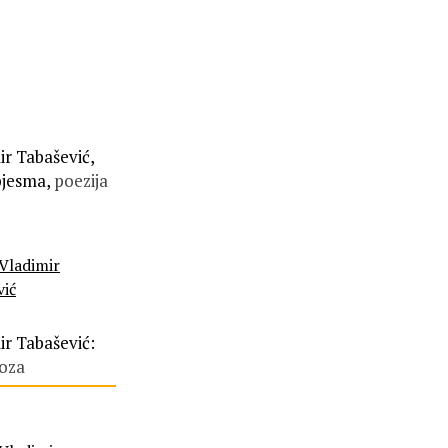
ir Tabašević,
pjesma,
poezija
Vladimir
vić
ir Tabašević:
oza