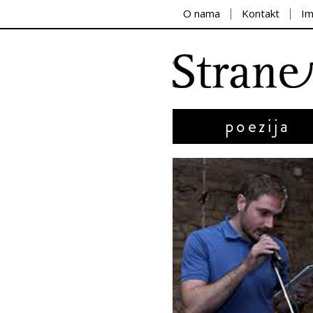
O nama
Kontakt
I
poezija