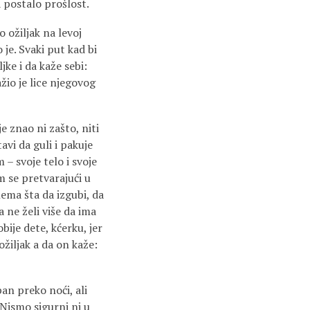
a postalo prošlost.
o ožiljak na levoj
 je. Svaki put kad bi
jke i da kaže sebi:
žio je lice njegovog
je znao ni zašto, niti
vi da guli i pakuje
 – svoje telo i svoje
am se pretvarajući u
 nema šta da izgubi, da
a ne želi više da ima
bije dete, kćerku, jer
ožiljak a da on kaže:
an preko noći, ali
 Nismo sigurni ni u