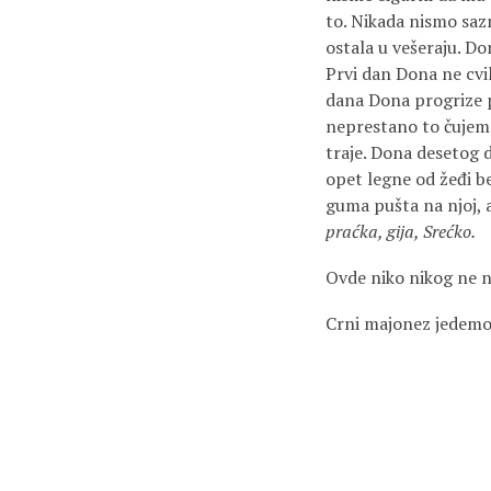
to. Nikada nismo sazna
ostala u vešeraju. Do
Prvi dan Dona ne cvi
dana Dona progrize p
neprestano to čujemo 
traje. Dona desetog d
opet legne od žeđi be
guma pušta na njoj, a
praćka, gija, Srećko.
Ovde niko nikog ne n
Crni majonez jedemo