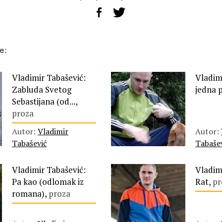
e:
Vladimir Tabašević:
Vladim
Zabluda Svetog
jedna 
Sebastijana (od...,
proza
Autor:
Vladimir
Autor:
Tabašević
Tabaše
Vladimir Tabašević:
Vladim
Pa kao (odlomak iz
Rat,
pr
romana),
proza