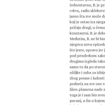
Jednostavno, B. je pr
crkvu, radio sklekove
jasno šta sve može da
koji je ostao iza nje
pričaju drugi, u čemu
konstantni. B. je do
Međutim, B. ne bi bio
njegova nova epizoda 
što jeste, upravo jer 
pod pendrekom zakona
drugima izgleda tako.
samo to da po starom 
ožiljke i zuba za izbi
zbog pesme i ludosti
podseća na sve one sr
lišen plamena nade za
toga je i sam bio sve
pucanj, a čin u kojem 