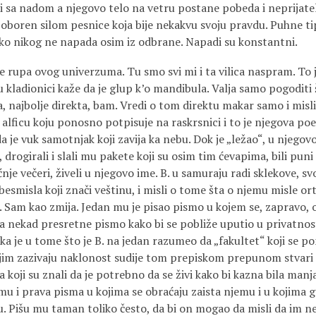
i sa nadom a njegovo telo na vetru postane pobeda i neprijate
oboren silom pesnice koja bije nekakvu svoju pravdu. Puhne ti
iko nikog ne napada osim iz odbrane. Napadi su konstantni.
je rupa ovog univerzuma. Tu smo svi mi i ta vilica naspram. To 
 kladionici kaže da je glup k’o mandibula. Valja samo pogoditi
a, najbolje direkta, bam. Vredi o tom direktu makar samo i mislit
 alficu koju ponosno potpisuje na raskrsnici i to je njegova poe
da je vuk samotnjak koji zavija ka nebu. Dok je „ležao“, u njegov
ili, drogirali i slali mu pakete koji su osim tim ćevapima, bili pun
ćnje večeri, živeli u njegovo ime. B. u samuraju radi sklekove, s
esmisla koji znači veštinu, i misli o tome šta o njemu misle orta
. Sam kao zmija. Jedan mu je pisao pismo u kojem se, zapravo, ob
a nekad presretne pismo kako bi se pobliže uputio u privatnost
ka je u tome što je B. na jedan razumeo da „fakultet“ koji se 
ojim zazivaju naklonost sudije tom prepiskom prepunom stvari 
za koji su znali da je potrebno da se živi kako bi kazna bila manj
mu i prava pisma u kojima se obraćaju zaista njemu i u kojima 
. Pišu mu taman toliko često, da bi on mogao da misli da im ne i