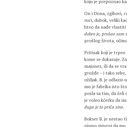
koju je prepoznao kao
On i Dona, zgibovi, cr
ruci, dubok, veliki ka
hteo da nađe vlastiti 
dobro je, prošao sam 
prošlog života, očim
Pritisak koji je trpeo
kome se dokazuje. Zna
majonez, ili da se vra
gvožđe – i tako sebe, 
ožiljak. B. je odlazio
mu je fabrika isto što
posla sa tim, da želi 
je voleo kćerku da ima
duga je to priča sine.
Bokser B. je nestao t
nismo sigurni da mu s