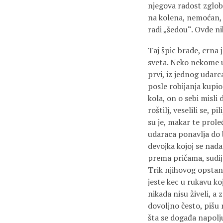
njegova radost zglob
na kolena, nemoćan, 
radi „šedou“. Ovde n
Taj špic brade, crna 
sveta. Neko nekome u
prvi, iz jednog udarc
posle robijanja kupio
kola, on o sebi misli 
roštilj, veselili se, p
su je, makar te prole
udaraca ponavlja do b
devojka kojoj se nada
prema pričama, sudij
Trik njihovog opstan
jeste kec u rukavu k
nikada nisu živeli, a 
dovoljno često, pišu 
šta se događa napolju