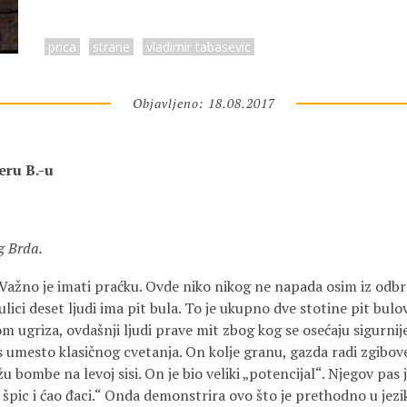
prica
strane
vladimir tabasevic
Objavljeno: 18.08.2017
eru B.-u
g Brda.
 Važno je imati praćku. Ovde niko nikog ne napada osim iz odb
ulici deset ljudi ima pit bula. To je ukupno dve stotine pit bul
kom ugriza, ovdašnji ljudi prave mit zbog kog se osećaju sigurnij
as umesto klasičnog cvetanja. On kolje granu, gazda radi zgibo
u bombe na levoj sisi. On je bio veliki „potencijal“. Njegov pas 
u špic i ćao đaci.“ Onda demonstrira ovo što je prethodno u jezik