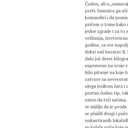
Čudno, ali u „samuraj
preti. Samnica ga uč
komandiri i da pomisl
pričom o tome kako će 
jedne zgrade i za to 
vežbanja, istetoviran 
godine, za sve napolju
dobri naš burazer B.
dalo još deset kilogr
uspomenu na svoje zat
bilo pitanje na koje 
zatvore sa neverovat
njega jezikom šara i 
postao čudan tip, tak
umeo da trči satima, 
se mišlju da je proda
se plašili drugi i po
nokautiranih lokalnih
su kolale priče koje