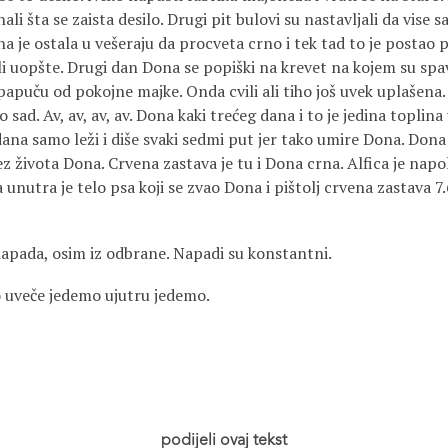
li šta se zaista desilo. Drugi pit bulovi su nastavljali da vise 
na je ostala u vešeraju da procveta crno i tek tad to je postao 
li uopšte. Drugi dan Dona se popiški na krevet na kojem su spav
apuču od pokojne majke. Onda cvili ali tiho još uvek uplašena. 
sad. Av, av, av, av. Dona kaki trećeg dana i to je jedina topli
ana samo leži i diše svaki sedmi put jer tako umire Dona. Dona
z života Dona. Crvena zastava je tu i Dona crna. Alfica je napol
 unutra je telo psa koji se zvao Dona i pištolj crvena zastava 7.
apada, osim iz odbrane. Napadi su konstantni.
 uveče jedemo ujutru jedemo.
podijeli ovaj tekst