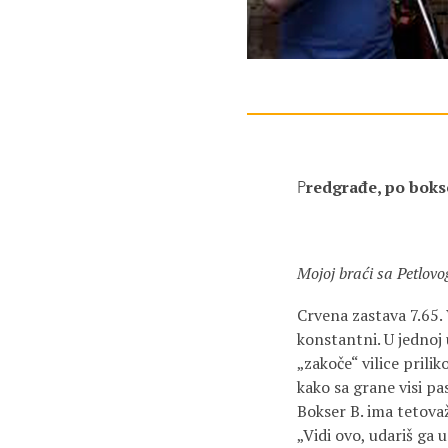
redgrađe, po boks
P
Mojoj braći sa Petlovo
Crvena zastava 7.65.
konstantni. U jednoj 
„zakoče“ vilice prili
kako sa grane visi p
Bokser B. ima tetovaž
„Vidi ovo, udariš ga 