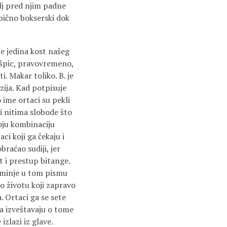
lj pred njim padne
pično bokserski dok
je jedina kost našeg
 špic, pravovremeno,
i. Makar toliko. B. je
zija. Kad potpisuje
o ime ortaci su pekli
i i nitima slobode što
voju kombinaciju
ci koji ga čekaju i
raćao sudiji, jer
 i prestup bitange.
pominje u tom pismu
o životu koji zapravo
a. Ortaci ga se sete
ga izveštavaju o tome
zlazi iz glave.