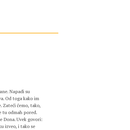
rane. Napadi su
ova. Od toga kako im
e. Zateći ćemo, tako,
ve tu odmah pored.
je Dona. Uvek govori:
u izveo, i tako se