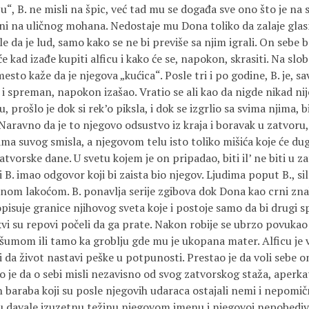
u“, B. ne misli na špic, već tad mu se događa sve ono što je na
ini na uličnog mohana. Nedostaje mu Dona toliko da zalaje glas
e da je lud, samo kako se ne bi previše sa njim igrali. On sebe 
kad izađe kupiti alficu i kako će se, napokon, skrasiti. Na slobo
mesto kaže da je njegova „kućica“. Posle tri i po godine, B. je, 
i spreman, napokon izašao. Vratio se ali kao da nigde nikad nije 
, prošlo je dok si rek’o piksla, i dok se izgrlio sa svima njima, b
 Naravno da je to njegovo odsustvo iz kraja i boravak u zatvor
ama suvog smisla, a njegovom telu isto toliko mišića koje će dug
vorske dane. U svetu kojem je on pripadao, biti il’ ne biti u zat
bi B. imao odgovor koji bi zaista bio njegov. Ljudima poput B., s
nom lakoćom. B. ponavlja serije zgibova dok Dona kao crni zna
opisuje granice njihovog sveta koje i postoje samo da bi drugi sp
vi su repovi počeli da ga prate. Nakon robije se ubrzo povukao
šumom ili tamo ka groblju gde mu je ukopana mater. Alficu je v
 i da život nastavi peške u potpunosti. Prestao je da voli sebe
čeo je da o sebi misli nezavisno od svog zatvorskog staža, aperka
 baraba koji su posle njegovih udaraca ostajali nemi i nepomič
 su davale izuzetnu težinu njegovom imenu i njegovoj nepobediv