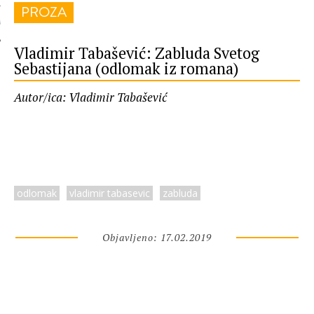
PROZA
 AUTORA
Vladimir Tabašević: Zabluda Svetog
Sebastijana (odlomak iz romana)
Autor/ica: Vladimir Tabašević
odlomak
vladimir tabasevic
zabluda
Objavljeno: 17.02.2019