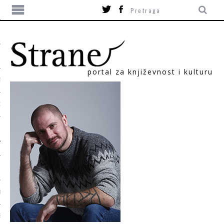
portal za književnost i kulturu
TIKA
ORI
T
SUM