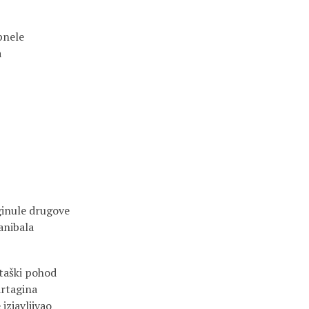
pnele
a
oginule drugove
anibala
staški pohod
artagina
izjavljivao