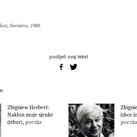
lost, Sarajevo, 1988.
podijeli ovaj tekst
e:
Zbigniew Herbert:
Zbigni
Naklon moje sjenke
izbor i
(izbor),
poezija
poezija