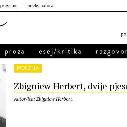
mpressum
Indeks autora
por
proza
esej/kritika
razgovo
POEZIJA
Zbigniew Herbert, dvije pje
Autor/ica: Zbigniew Herbert