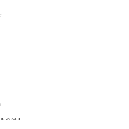
e
at
rnu zvezdu