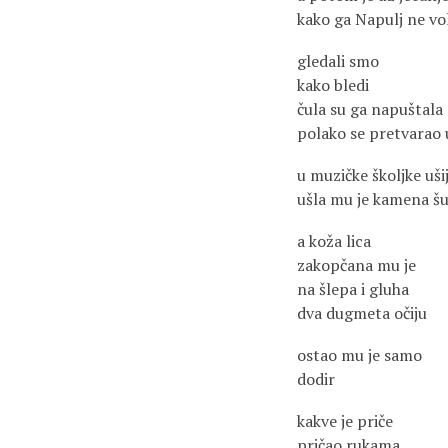
kako ga Napulj ne vol
gledali smo
kako bledi
čula su ga napuštala
polako se pretvarao
u muzičke školjke uši
ušla mu je kamena š
a koža lica
zakopčana mu je
na šlepa i gluha
dva dugmeta očiju
ostao mu je samo
dodir
kakve je priče
pričao rukama