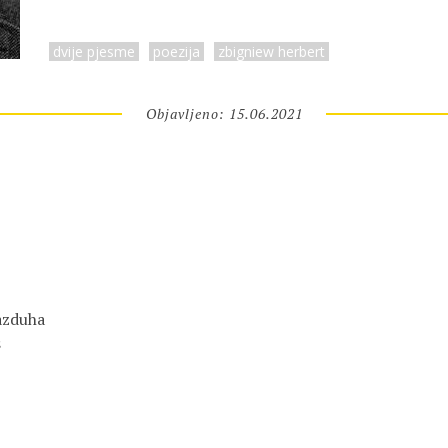
dvije pjesme
poezija
zbigniew herbert
Objavljeno: 15.06.2021
vazduha
s