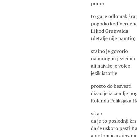
ponor
to ga je odlomak šra
pogodio kod Verden
ili kod Grunvalda
(detalje nije pamtio)
stalno je govorio
na mnogim jezicima
ali najviše je voleo
jezik istorije
prosto do besvesti
dizao je iz zemlje p
Rolanda Feliksjaka H
vikao
da je to poslednji kr
da će uskoro pasti K
a potom je uz jecanje 