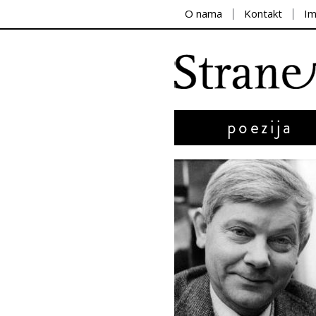
O nama
Kontakt
I
poezija