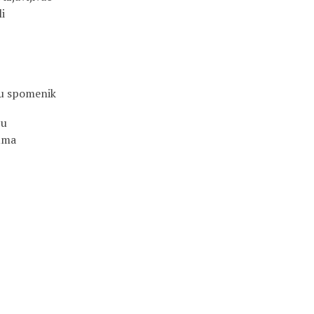
i
 u spomenik
ju
uma