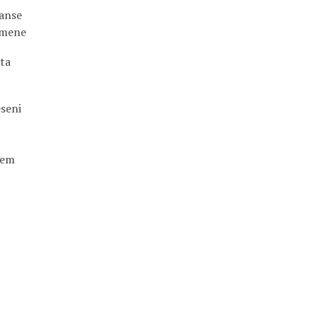
manse
omene
ta
eseni
đem