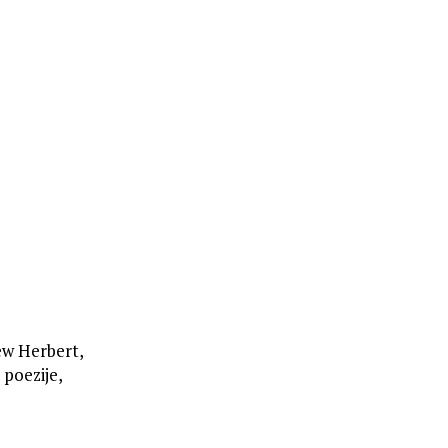
ew Herbert,
z poezije,