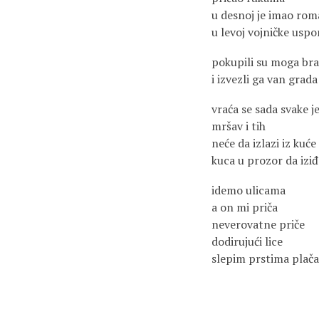
u desnoj je imao ro
u levoj vojničke usp
pokupili su moga bra
i izvezli ga van grada
vraća se sada svake j
mršav i tih
neće da izlazi iz kuće
kuca u prozor da izi
idemo ulicama
a on mi priča
neverovatne priče
dodirujući lice
slepim prstima plača