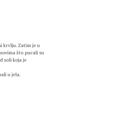
i krvlju. Zatim je u
movima što pucali su
 soli koja je
ali u jela.