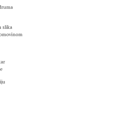
odruma
 slika
 domovinom
kar
ke
iju