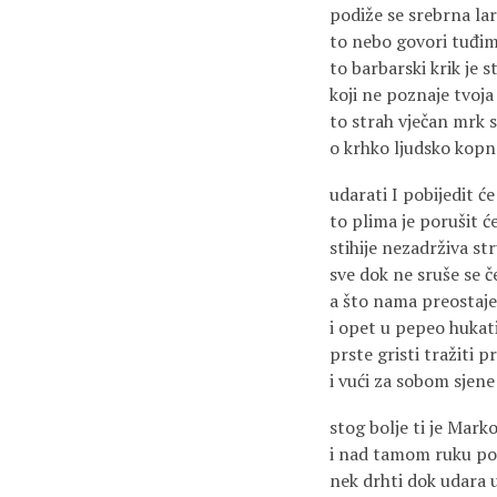
podiže se srebrna la
to nebo govori tuđi
to barbarski krik je s
koji ne poznaje tvoja
to strah vječan mrk 
o krhko ljudsko kopn
udarati I pobijedit će
to plima je porušit ć
stihije nezadrživa str
sve dok ne sruše se če
a što nama preostaje 
i opet u pepeo hukati
prste gristi tražiti pr
i vući za sobom sjene
stog bolje ti je Mark
i nad tamom ruku po
nek drhti dok udara 