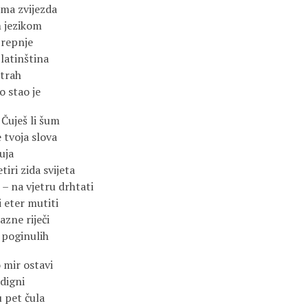
rma zvijezda
m jezikom
trepnje
 latinština
strah
o stao je
 Čuješ li šum
e tvoja slova
uja
tiri zida svijeta
– na vjetru drhtati
 eter mutiti
azne riječi
 poginulih
o mir ostavi
digni
u pet čula