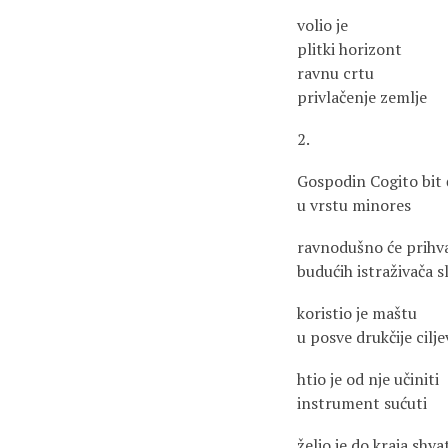
volio je
plitki horizont
ravnu crtu
privlačenje zemlje
2.
Gospodin Cogito bit 
u vrstu minores
ravnodušno će prihva
budućih istraživača s
koristio je maštu
u posve drukčije cilje
htio je od nje učiniti
instrument sućuti
želio je do kraja shvat