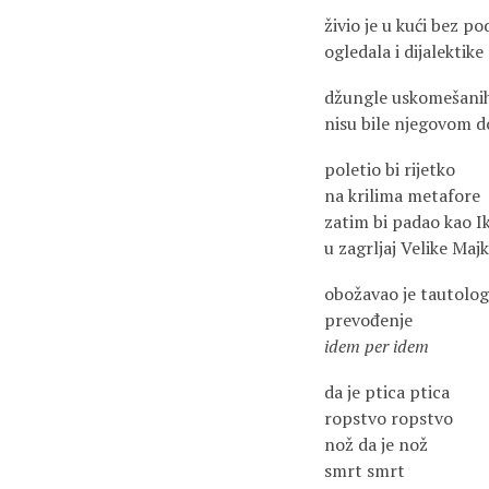
živio je u kući bez p
ogledala i dijalektike
džungle uskomešanih
nisu bile njegovom
poletio bi rijetko
na krilima metafore
zatim bi padao kao I
u zagrljaj Velike Maj
obožavao je tautolog
prevođenje
idem per idem
da je ptica ptica
ropstvo ropstvo
nož da je nož
smrt smrt