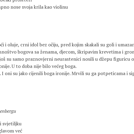
no nose svoja krila kao violinu
ći i oluje, crni idol bez očiju, pred kojim skakali su goli i umazan
mnoštvo bogova sa ženama, djecom, škripavim krevetima i gro
oš su samo praznovjerni neurastenici nosili u džepu figuricu od
onije. U to doba nije bilo većeg boga.
 I oni su jako cijenili boga ironije. Mrvili su ga potpeticama i sip
zenbergu
 svjetiljku
 glavom već