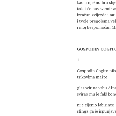
kao u nježnu liru slij
izdat će nas svemir 
izračun zvijezda i mu
i tvoje pregolema vel
i moj bespomoćan Ma
GOSPODIN COGITO
1.
Gospodin Cogito nika
trikovima mašte
glasovir na vrhu Alp
svirao mu je falš kon
nije cijenio labirinte
sfinga ga je ispunja