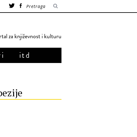
tal za književnost i kulturu
ri
itd
oezije