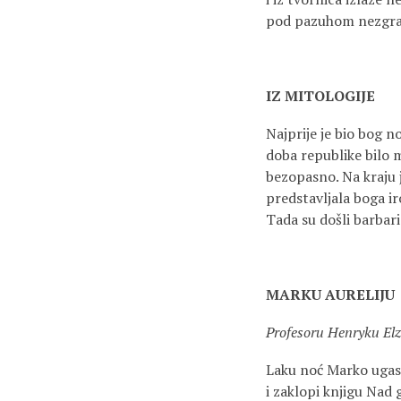
pod pazuhom nezgrap
IZ MITOLOGIJE
Najprije je bio bog no
doba republike bilo 
bezopasno. Na kraju j
predstavljala boga ir
Tada su došli barbari.
MARKU AURELIJU
Profesoru Henryku El
Laku noć Marko ugasi
i zaklopi knjigu Nad