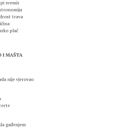
epi svemir
astronomija
drost trava
ičina
rko plač
 I MAŠTA
da nije vjerovao
a
certe
vala gađenjem