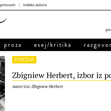
mpressum
Indeks autora
por
proza
esej/kritika
razgovo
POEZIJA
Zbigniew Herbert, izbor iz p
Autor/ica: Zbigniew Herbert