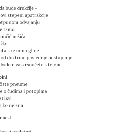
da bude drukčije –
ovi stepeni apstrakcije
 potpunom odvajanju
 je tamo
končić mišića
učke
uta sa zrnom gline
 od doktrine poslednje odstupanje
dvideo: vaskrsnućete s telom
ojni
 čiste pneume
aje o čudima i potopima
ti svi
niko ne zna
naest
ebeski proleteri