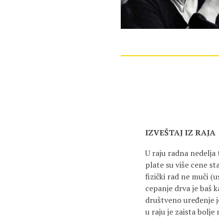
IZVEŠTAJ IZ RAJA
U raju radna nedelja 
plate su više cene st
fizički rad ne muči (u
cepanje drva je baš k
društveno uređenje j
u raju je zaista bolje