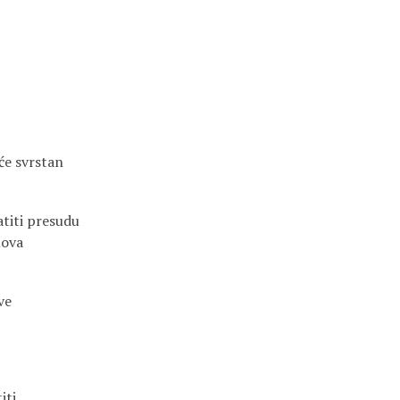
će svrstan
titi presudu
lova
ve
iti