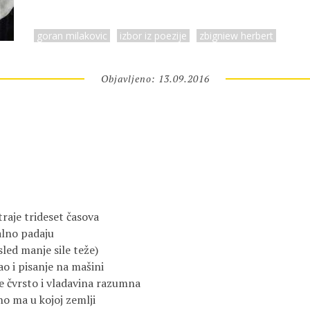
goran milakovic
izbor iz poezije
zbigniew herbert
Objavljeno: 13.09.2016
traje trideset časova
alno padaju
sled manje sile teže)
ao i pisanje na mašini
e čvrsto i vladavina razumna
 no ma u kojoj zemlji