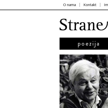
O nama
Kontakt
I
poezija