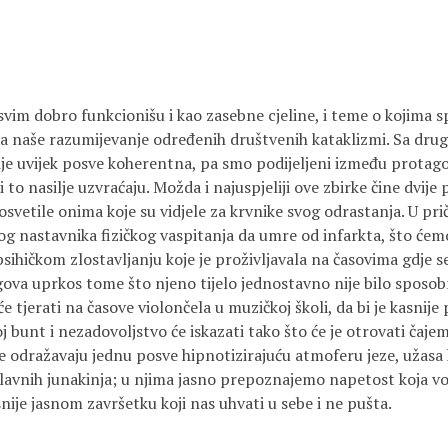
asvim dobro funkcionišu i kao zasebne cjeline, i teme o kojima s
za naše razumijevanje određenih društvenih kataklizmi. Sa drug
ije uvijek posve koherentna, pa smo podijeljeni između protago
ji to nasilje uzvraćaju. Možda i najuspjeliji ove zbirke čine dvije
 osvetile onima koje su vidjele za krvnike svog odrastanja. U pri
vog nastavnika fizičkog vaspitanja da umre od infarkta, što ćemo
psihičkom zlostavljanju koje je proživljavala na časovima gdje se
ugova uprkos tome što njeno tijelo jednostavno nije bilo sposobn
će tjerati na časove violončela u muzičkoj školi, da bi je kasnije
j bunt i nezadovoljstvo će iskazati tako što će je otrovati čajem
je odražavaju jednu posve hipnotizirajuću atmoferu jeze, užasa ko
lavnih junakinja; u njima jasno prepoznajemo napetost koja v
snije jasnom završetku koji nas uhvati u sebe i ne pušta.