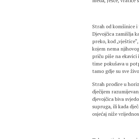
meda, Ješće, vratiće s
Strah od komšinice i
Djevojčica zamišlja k
preko, kod „vještice“,
kojem nema njihovog B
priču piše na ekavici
time pokušava u potpu
tamo gdje su sve živo
Strah prodire u hori
dječijem razumijevanj
djevojčica biva svje
supruga, ili kada dj
osjećaj niže vrijedno