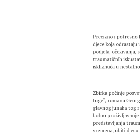
Precizno i potresno L
djece koja odrastaju 
podjela, očekivanja, s
traumatičnih iskustav
iskliznuća u nestalno
Zbirka počinje posvet
tuge“, romana Georg
glavnog junaka tog r
bolno proživljavanje 
predstavljanja trauma
vremena, ubiti djecu u