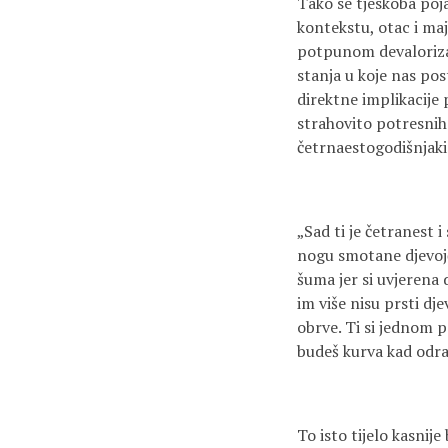
Tako se tjeskoba poja
kontekstu, otac i maj
potpunom devaloriza
stanja u koje nas pos
direktne implikacije
strahovito potresnih
četrnaestogodišnjakin
„Sad ti je četranest 
nogu smotane djevojči
šuma jer si uvjerena 
im više nisu prsti dj
obrve. Ti si jednom pok
budeš kurva kad odras
To isto tijelo kasnije