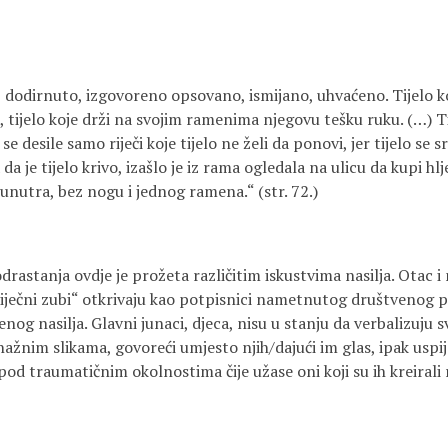
o, dodirnuto, izgovoreno opsovano, ismijano, uhvaćeno. Tijelo k
 tijelo koje drži na svojim ramenima njegovu tešku ruku. (…) T
 se desile samo riječi koje tijelo ne želi da ponovi, jer tijelo se 
a da je tijelo krivo, izašlo je iz rama ogledala na ulicu da kupi h
unutra, bez nogu i jednog ramena.“ (str. 72.)
odrastanja ovdje je prožeta različitim iskustvima nasilja. Otac i
liječni zubi“ otkrivaju kao potpisnici nametnutog društvenog p
og nasilja. Glavni junaci, djeca, nisu u stanju da verbalizuju 
snažnim slikama, govoreći umjesto njih/dajući im glas, ipak uspi
od traumatičnim okolnostima čije užase oni koji su ih kreirali 