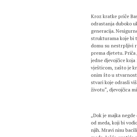
Kroz kratke priče Ba
odrastanja duboko uk
generacija. Nesigurno
strukturama koje bi t
domu su nestrpljivi r
prema djetetu. Priča
jedne djevojčice koja
vješticom, zašto je k
onim što u stvarnosti
stvari koje odrasli 
životu“, djevojčica mi
„Dok je majka negde 
od meda, koji bi vodi
njih. Mravi nisu bacil