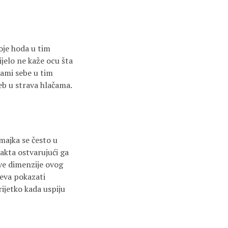
oje hoda u tim
ijelo ne kaže ocu šta
srami sebe u tim
ljeb u strava hlačama.
 majka se često u
akta ostvarujući ga
sve dimenzije ovog
jeva pokazati
rijetko kada uspiju