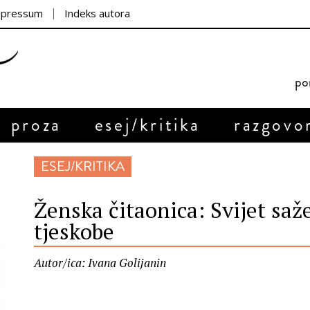
mpressum
Indeks autora
por
proza
esej/kritika
razgovo
ESEJ/KRITIKA
Ženska čitaonica: Svijet saž
tjeskobe
Autor/ica: Ivana Golijanin