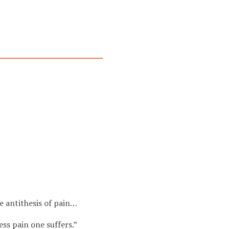
he antithesis of pain…
ess pain one suffers.”