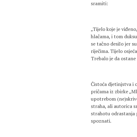
sramiti:
„Tijelo koje je viđen
hlačama, i tom duksu,
se tačno desiIo jer su
riječima. Tijelo osjeć
Trebalo je da ostane 
Čistoća djetinjstva i 
pričama iz zbirke „M
upotrebom (ne)skriven
straha, ali autorica 
strahotu odrastanja p
spoznati.