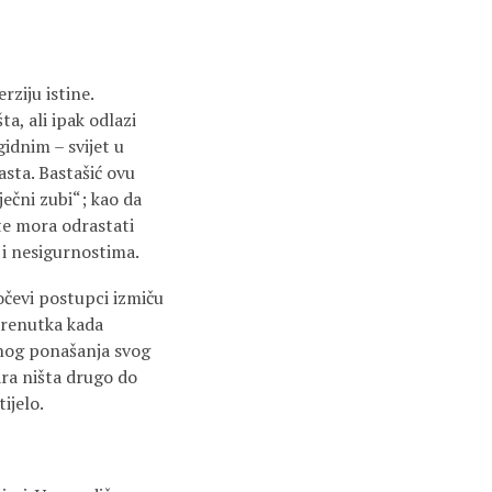
ziju istine.
ta, ali ipak odlazi
gidnim – svijet u
asta. Bastašić ovu
ječni zubi“; kao da
ete mora odrastati
u i nesigurnostima.
očevi postupci izmiču
 trenutka kada
dnog ponašanja svog
ara ništa drugo do
ijelo.