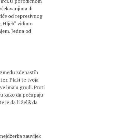
birci. U porodičnom
čekivanjima ili
iče od represivnog
i „Hljeb“ vidimo
njem. Jedna od
. Između zdepastih
or. Plaši te tvoja
ve imaju grudi. Prsti
aju kako da počupaju
e je da li želiš da
tinejdžerka zauvijek