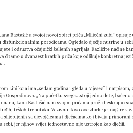
ana Bastašić u svojoj novoj zbirci priča „Mliječni zubi“ opisuje
u disfunkcionalnim porodicama. Ogledalo dječije nutrine u sebi 
ujete i odsustva očajnički željenih zagrljaja. Različite načine ka
a čitamo u dvanaest kratkih priča koje odlikuje konkretna jezič
st.
om Lini koja ima „sedam godina i gleda u Mjesec“ i natpisom, c
ija Gospodinova: „Na početku svega…stoji jedno dete, bačeno
omana, Lana Bastašić nam svojim pričama pruža beskrajno sna
tuđih, teških trenutaka. Vezivno tkivo ove zbirke je, najšire sh
 slijepljenih sa djevojčicama i dječacima koji bivaju primorani o
 sebi, jer njihov svijet jednostavno nije ustrojen kao dječiji.