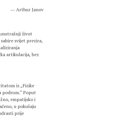
― Arthur Janov
 unutrašnji život
sabire svijet prezira,
naliziranja
ka artikulacija, bez
itatom iz „Fizike
 u podrum.“ Poput
žno, empatijsko i
vaćeno, u pokušaju
drasti prije