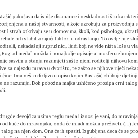
stašić pokušava da ispiše disonance i neskladnosti što karakte
orijenjena u našoj stvarnosti, a koje uzrokuju za proizvodnju 
st i strah otkrivaju se u domovima, školi, kod psihologa, ukratk
rebale biti stabilizirajući faktori u odrastanju. To ovdje nije s
oditelji, nekadašnji supružnici, ljudi koji ne vide ništa loše u 
 „Bog od meda“ možda i ponajbolje opisuje atmosferu zbunjeno
 nije sasvim u stanju razumjeti zašto njeni roditelji njihovu ko
rive za najezdu mrava u dvorištu, te zašto se njihove riječi nek
 čine. Ima nešto dirljivo u opisu kojim Bastašić oblikuje djetin
više ne razumiju. Dok pobožna majka ushićeno prosipa crni talo
sli:
drugde devojčica uzima teglu meda i iznosi je vani, do mravinj
o od kuće do mravinjaka, onda će mladi možda preživeti. (…) Jer
i talog na njen dom. Ona će ih spasiti. Izgubljena deca će se pro