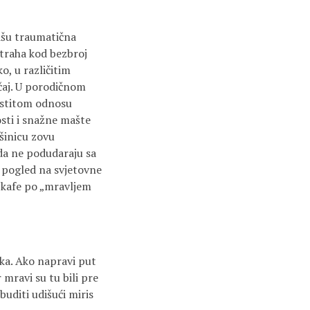
rišu traumatična
straha kod bezbroj
o, u različitim
lučaj. U porodičnom
vlastitom odnosu
sti i snažne mašte
mšinicu zovu
ada ne podudaraju sa
ji pogled na svjetovne
g kafe po „mravljem
aka. Ako napravi put
 mravi su tu bili pre
buditi udišući miris