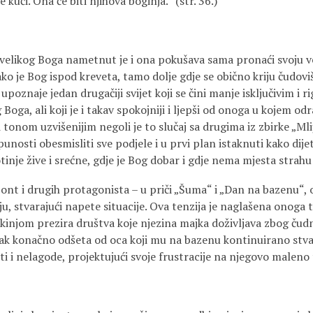
e kući. Ona će biti njihova boginja.“ (str. 36.)
 velikog Boga nametnut je i ona pokušava sama pronaći svoju ver
ako je Bog ispod kreveta, tamo dolje gdje se obično kriju čudoviš
 upoznaje jedan drugačiji svijet koji se čini manje isključivim i ri
oga, ali koji je i takav spokojniji i ljepši od onoga u kojem odr
 i tonom uzvišenijim negoli je to slučaj sa drugima iz zbirke „Mli
nosti obesmisliti sve podjele i u prvi plan istaknuti kako dij
tinje žive i srećne, gdje je Bog dobar i gdje nema mjesta strah
zont i drugih protagonista – u priči „Šuma“ i „Dan na bazenu“, 
u, stvarajući napete situacije. Ova tenzija je naglašena onoga
dokinjom prezira društva koje njezina majka doživljava zbog ču
ečak konačno odšeta od oca koji mu na bazenu kontinuirano stv
sti i nelagode, projektujući svoje frustracije na njegovo maleno t