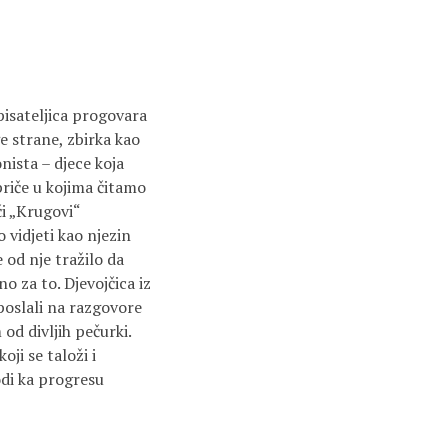
pisateljica progovara
e strane, zbirka kao
nista – djece koja
 priče u kojima čitamo
či „Krugovi“
 vidjeti kao njezin
 od nje tražilo da
o za to. Djevojčica iz
 poslali na razgovore
 od divljih pečurki.
ji se taloži i
odi ka progresu