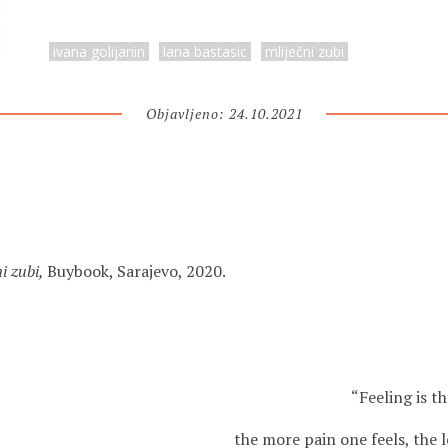
ivana golijanin
lana bastasic
mliječni zubi
Objavljeno: 24.10.2021
ni zubi,
Buybook, Sarajevo, 2020.
“Feeling is t
the more pain one feels, the l