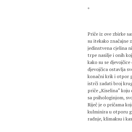
*
Priče iz ove zbirke s
su itekako značajne 
jedinstvena cjelina n
trpe nasilje i onih ko
kako su se djevojčice
djevojčica ostavlja s
konačni krik i otpor 
istrči zadati broj kr
priče „Kiselina“ koju 
sa psihologinjom, svo
Riječ je o pričama ko
kulminira u otporu g
radnje, klimaksu i ka