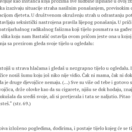
vljuje kao instanca koja prožima sve sudbine ispisane u ovoj z
ka izazivaju situacije straha nasilnim ponašanjem, previsokim o
cijom djeteta. U društvenom okruženju strah u odrastanju pot
tavljaju seksistički nastrojena pravila lijepog ponašanja. U prič
 patrijarhalnog radikalnog fašizma koji tijelo posmatra sa gađe
 slika koju nam Bastašić ostavlja ovom pričom jeste ona u kojoj
ja sa prezirom gleda svoje tijelo u ogledalu:
i stojiš u strava hlačama i gledaš u nezgrapno tijelo u ogledalu
ce nosiš šumu koju još niko nije vidio. Čak ni mama, čak ni dokt
da je druge djevojčice nemaju. (…) Sve su više od tebe i gotovo s
evojčica, drže olovke kao da su cigarete, njišu se dok hodaju, zn
ušala da središ svoje, ali si pretjerala i tata se naljutio. Pitao t
teš.“ (str. 69.)
 biva izloženo pogledima, dodirima, i postaje tijelo kojeg će se 