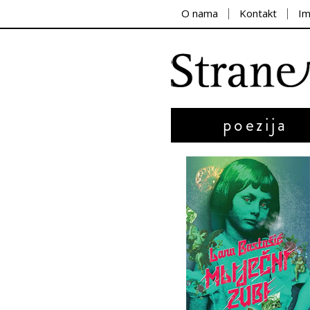
O nama
Kontakt
I
poezija