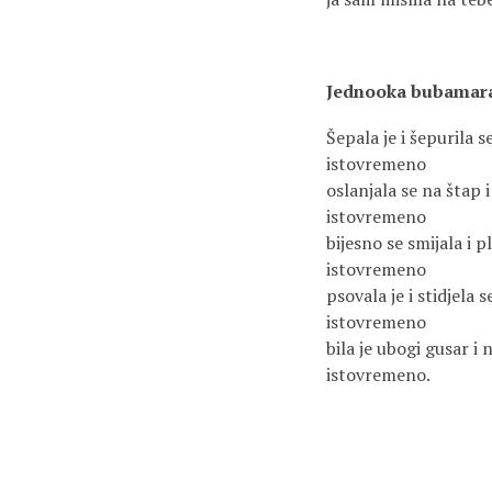
Jednooka bubamar
Šepala je i šepurila s
istovremeno
oslanjala se na štap i
istovremeno
bijesno se smijala i p
istovremeno
psovala je i stidjela s
istovremeno
bila je ubogi gusar i 
istovremeno.