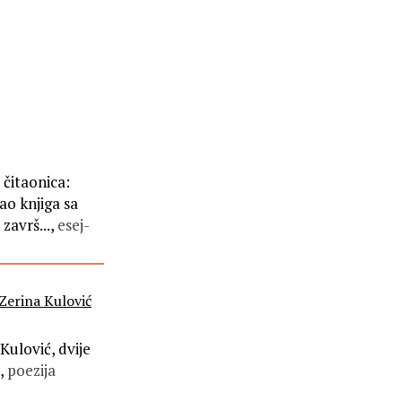
 čitaonica:
ao knjiga sa
završ...,
esej-
Zerina Kulović
Kulović, dvije
,
poezija