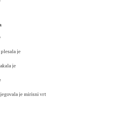
a
e
 plesala je
lakala je
e
njegovala je mirisni vrt