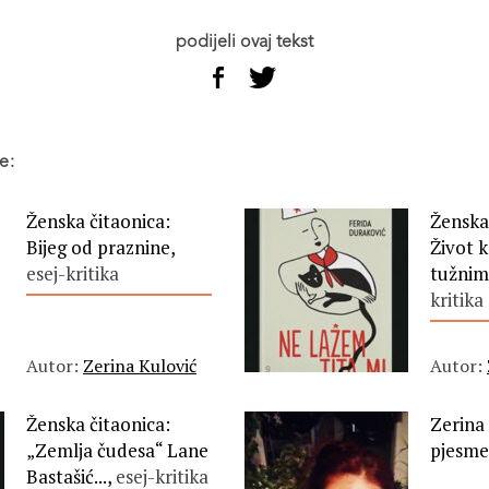
podijeli ovaj tekst
e:
Ženska čitaonica:
Ženska
Bijeg od praznine,
Život k
esej-kritika
tužnim 
kritika
Autor:
Zerina Kulović
Autor:
Ženska čitaonica:
Zerina 
„Zemlja čudesa“ Lane
pjesme
Bastašić...,
esej-kritika