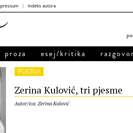
mpressum
Indeks autora
por
proza
esej/kritika
razgovo
POEZIJA
Zerina Kulović, tri pjesme
Autor/ica: Zerina Kulović