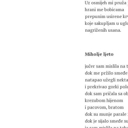
Uz osmijeh mi pruža
hrani me bobicama
prepunim usirene kr
koje sakupljam u ug
nagriženih usana.
Miholje ljeto
jučer sam mislila na 
dok me pržilo smeđe
natapao užegli nekt
i prekrivao gorki po
dok sam pričala sa 
krezubom hijenom
i pacovom, bratom
dok su munje parale
dok je sijalo smeđe s
ja sam mislila na teb