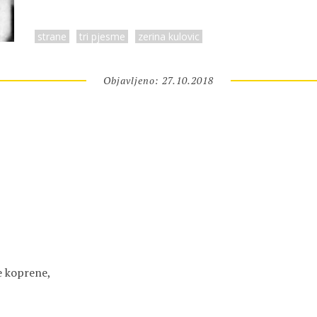
strane
tri pjesme
zerina kulovic
Objavljeno: 27.10.2018
e koprene,