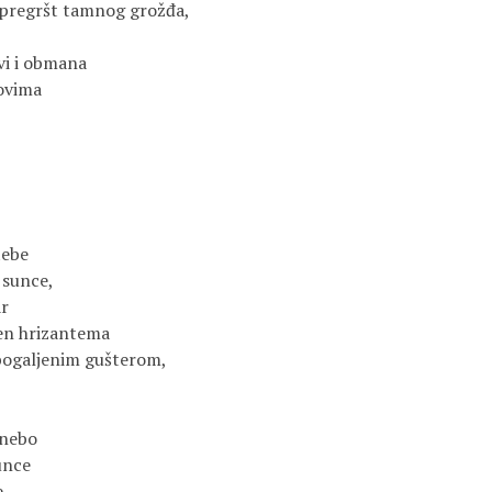
 pregršt tamnog grožđa,
vi i obmana
lovima
tebe
 sunce,
ar
len hrizantema
obogaljenim gušterom,
 nebo
unce
e