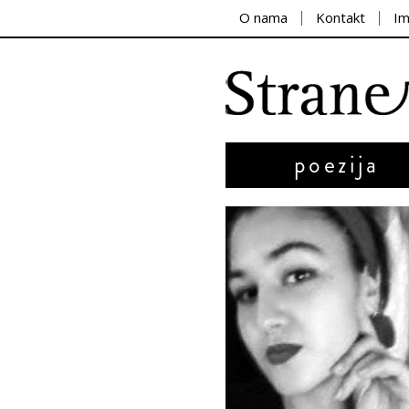
O nama
Kontakt
I
poezija